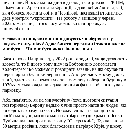
не дійшли. Й оскільки жодної відповіді не отримав і з ФШМ,
Німеччини, Аргентини та Франції, гадаю, всі мої книги, які,
як я боявся, могли згоріти в Чернігові, насправді втратилися
десь у нетрях “Укрпошти”. На роботу я вийшов у червні
2022p. Напевне, з того часу можна казати про якусь
нормалізацію.
Є моменти нині, які вас нині дивують чи обурюють у
людях, у ситуаціях? Адже багато пережили і такого вже не
має бути… Чи має бути якось інакше, ніж є…
Багато чого. Наприклад, у 2022 році я ходив і, якщо дозволить
здоров’я, то й цього року піду на Бобровицю допомагати
волонтерам “Бо можемо!” розбирати завали, на які окупанти
перетворили будинки чернігівців. А в цей час у моєму дворі,
який, здається, не ремонтували з моменту побудови будинку в
1970-х, міська влада вкладала новий асфальт і облаштовувала
парковку.
Або, пам’ятаю, як на минулорічну (хоча цьогоріч ситуація
повторилася) Вербну неділю бачив просто натовпи людей, які
виходять із храму на честь Новомучеників і сповідників
російських упц московського патріархату (це храм на Левка
Лук’яненка, навпроти магазину “Сіверський”). Буквально за
50 метрів росіяни, яких благословив патріарх Кіріл, у школу