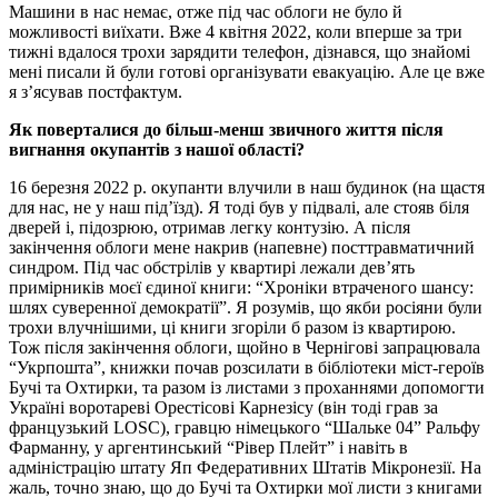
Машини в нас немає, отже під час облоги не було й
можливості виїхати. Вже 4 квітня 2022, коли вперше за три
тижні вдалося трохи зарядити телефон, дізнався, що знайомі
мені писали й були готові організувати евакуацію. Але це вже
я з’ясував постфактум.
Як поверталися до більш-менш звичного життя після
вигнання окупантів з нашої області?
16 березня 2022 p. окупанти влучили в наш будинок (на щастя
для нас, не у наш під’їзд). Я тоді був у підвалі, але стояв біля
дверей і, підозрюю, отримав легку контузію. А після
закінчення облоги мене накрив (напевне) посттравматичний
синдром. Під час обстрілів у квартирі лежали дев’ять
примірників моєї єдиної книги: “Хроніки втраченого шансу:
шлях суверенної демократії”. Я розумів, що якби росіяни були
трохи влучнішими, ці книги згоріли б разом із квартирою.
Тож після закінчення облоги, щойно в Чернігові запрацювала
“Укрпошта”, книжки почав розсилати в бібліотеки міст-героїв
Бучі та Охтирки, та разом із листами з проханнями допомогти
Україні воротареві Орестісові Карнезісу (він тоді грав за
французький LOSC), гравцю німецького “Шальке 04” Ральфу
Фарманну, у аргентинський “Рівер Плейт” і навіть в
адміністрацію штату Яп Федеративних Штатів Мікронезії. На
жаль, точно знаю, що до Бучі та Охтирки мої листи з книгами