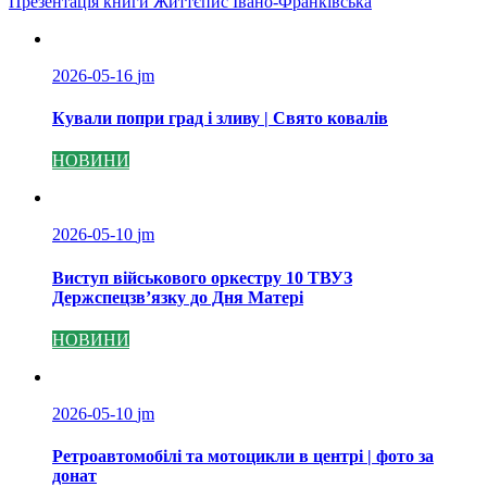
Презентація книги Життєпис Івано-Франківська
записів
2026-05-16
jm
Кували попри град і зливу | Свято ковалів
НОВИНИ
2026-05-10
jm
Виступ військового оркестру 10 ТВУЗ
Держспецзв’язку до Дня Матері
НОВИНИ
2026-05-10
jm
Ретроавтомобілі та мотоцикли в центрі | фото за
донат