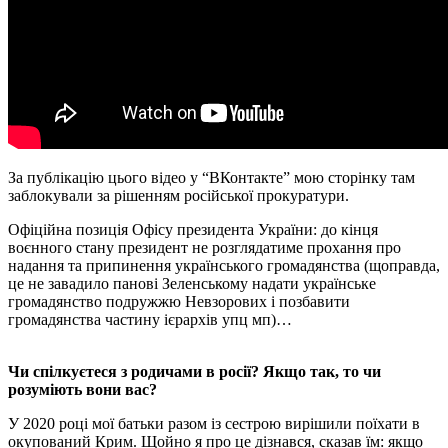
За публікацію цього відео у “ВКонтакте” мою сторінку там
заблокували за рішенням російської прокуратури.
Oфіційна позиція Офісу президента України: до кінця
воєнного стану президент не розглядатиме прохання про
надання та припинення українського громадянства (щоправда,
це не завадило панові Зеленському надати українське
громадянство подружжю Невзорових і позбавити
громадянства частину ієрархів упц мп)…
Чи спілкуєтеся з родичами в pосії? Якщо так, то чи
розуміють вони вас?
У 2020 році мої батьки разом із сестрою вирішили поїхати в
окупований Крим. Щойно я про це дізнався, сказав їм: якщо