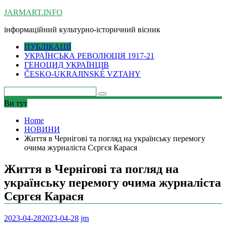
Skip
JARMART.INFO
to
інформаційний культурно-історичний вісник
content
ПУБЛІКАЦІЇ
УКРАЇНСЬКА РЕВОЛЮЦІЯ 1917-21
ГЕНОЦИД УКРАЇНЦІВ
ČESKO-UKRAJINSKÉ VZTAHY
Ви тут
Home
НОВИНИ
Життя в Чернігові та погляд на українську перемогу
очима журналіста Сєргєя Карася
Життя в Чернігові та погляд на
українську перемогу очима журналіста
Сєргєя Карася
2023-04-28
2023-04-28
jm