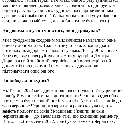
стріляли. З гуманітарки, пам’ятаю, одного разу зупинилася
машина й швидко роздала хліб – 3 одиниці в одні руки, й
одного разу до сусіднього будинку щось привезли й нам
дісталися 4 помідори та 1 банка морквяного супу (рідкісно
огидного, як на мій смак, але вибирати не було з чого).
Чи допомагав у той час хтось, чи підтримував?
Ми з сусідами за сходовим майданчиком намагалися одне
одному допомагати. Тож частину того ж хліба та два з
чотирьох помідорів ми віддали сусідам. Десь у 20-х числах
березня, вже після руйнування мосту, зустріли Дмитра
Дорошка (мій знайомий, чернігівський волонтер), який
допоміг із продуктами. І намагалися з дружиною
підтримувати одне одного.
Чи виїжджали кудись?
Ні. У січні 2022 ми з дружиною відсвяткували п’яту річницю
шлюбу й мали летіти на відпочинок до Чернівців (для обох
нас це мав бути перший політ у житті). Але за кілька днів до
того аеропорт Чернівців закрили та рейс скасували, тож
замість польоту на захід України ми з’їздили на схід
Чернігівщини – до Талалаївки (тієї, що колишній райцентр).
Відтоді, тобто з січня 2022, я не був за межами Чернігова.