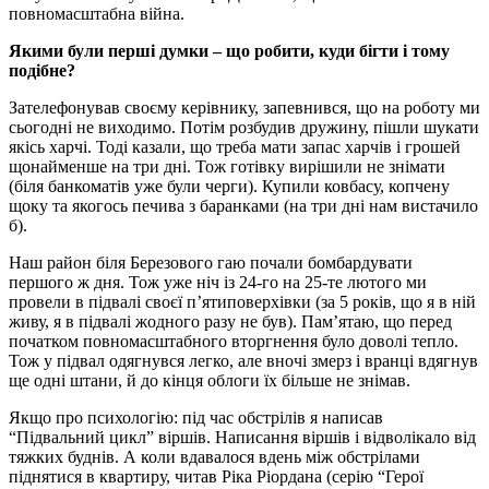
повномасштабна війна.
Якими були перші думки – що робити, куди бігти і тому
подібне?
Зателефонував своєму керівнику, запевнився, що на роботу ми
сьогодні не виходимо. Потім розбудив дружину, пішли шукати
якісь харчі. Тоді казали, що треба мати запас харчів і грошей
щонайменше на три дні. Тож готівку вирішили не знімати
(біля банкоматів уже були черги). Купили ковбасу, копчену
щоку та якогось печива з баранками (на три дні нам вистачило
б).
Наш район біля Березового гаю почали бомбардувати
першого ж дня. Тож уже ніч із 24-го на 25-те лютого ми
провели в підвалі своєї п’ятиповерхівки (за 5 років, що я в ній
живу, я в підвалі жодного разу не був). Пам’ятаю, що перед
початком повномасштабного вторгнення було доволі тепло.
Тож у підвал одягнувся легко, але вночі змерз і вранці вдягнув
ще одні штани, й до кінця облоги їх більше не знімав.
Якщо про психологію: під час обстрілів я написав
“Підвальний цикл” віршів. Написання віршів і відволікало від
тяжких буднів. А коли вдавалося вдень між обстрілами
піднятися в квартиру, читав Ріка Ріордана (серію “Герої