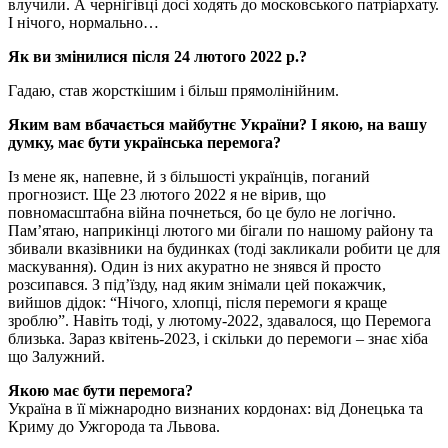
влучили. А чернігівці досі ходять до московського патріархату.
І нічого, нормально…
Як ви змінилися після 24 лютого 2022 p.?
Гадаю, став жорсткішим і більш прямолінійним.
Яким вам вбачається майбутнє України? І якою, на вашу
думку, має бути українська перемога?
Із мене як, напевне, й з більшості українців, поганий
прогнозист. Ще 23 лютого 2022 я не вірив, що
повномасштабна війна почнеться, бо це було не логічно.
Пам’ятаю, наприкінці лютого ми бігали по нашому району та
збивали вказівники на будинках (тоді закликали робити це для
маскування). Один із них акуратно не знявся й просто
розсипався. З під’їзду, над яким знімали цей покажчик,
вийшов дідок: “Нічого, хлопці, після перемоги я краще
зроблю”. Навіть тоді, у лютому-2022, здавалося, що Перемога
близька. Зараз квітень-2023, і скільки до перемоги – знає хіба
що Залужний.
Якою має бути перемога?
Україна в її міжнародно визнаних кордонах: від Донецька та
Криму до Ужгорода та Львова.