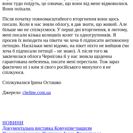
вони туди поїдуть, це означає, що вони від мене відмовилися.
Вони поїхали.
Після початку повномасштабного вторгнення вони щось
писали. Коли в нас зняли облогу, я дав знати, що живий. Але
більше ми не спілкуємося. У перші дні вторгнення, в лютому,
мені писали кілька колишніх колег та одногрупників. Я
просив їх виходити на пікети чи хоча б підписати антивоєнну
петицію. Наскільки мені відомо, на пікет ніхто не вийшов (чи
хоча б підписали петиції – не знаю). А після того як
закінчилася облога Чернігова й у нас зникла щоденна
гарантована небезпека, писати мені перестали. Тож зараз
фактично ні з ким зі свого російського минулого я не
спілкуюся.
Спілкувалася Ірина Осташко
Джерело:
cheline.com.ua
НОВИНИ
Навігація
Документальна виставка Комунізм=рашизм