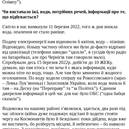
Олімпу”).
Чи вистачало їжі, води, потрібних речей, інформації про те,
що відбувається?
Світло в нас вимкнули 11 березня 2022, того ж дня зникла
вода, опалення не стало раніше.
Подачу електроенергії нам відновили 6 квітня, воду – пізніше.
Відповідно, більшу частину облоги ми були де-факто відрізані
від цивілізації (телефони швидко “здохли”, в сусідів було радіо
на батарейках, але про Чернігів там говорили мало).
Спробували десь 15 березня 2022p. добігти до 10 ЖЕКу,
думали, що там хтось є чи хоча б є якась інформація, куди
можна піти по воду, тощо. Але там було зачинено й жодного
оголошення. По воду ходили спершу на Рокоссовського (зараз
– Левка Лук’яненка) і Захисників України, коли вода зникла й
там – на Десну (на “Переправу” та “за Політех”). Єдиним
джерелом інформації в цей час для нас було ОБС (“одна бабця
сказала”).
Водовозка на нашому районі з’являлася, здається, два рази під
час облоги (війна дуже подовжує відстані й ходити стояти
чергу на Космонавтів було й безцільно: поки дійдеш, води вже
не вистачить, бо розберуть місцеві, й небезпечно – бо навколо