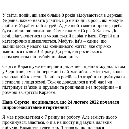
У світлі подій, які вже більше 8 років відбуваються в державі
Україна, важко навіть уявити, що є вихідці з росії, які можуть
любити Україну та її людей. Адже щоб заявити про це, треба
бути сміливою людиною. Саме таким є Сєргєй Карась. До
речі, відгукуватися на український варіант імені Сергій він
категорично відмовляється. Мабуть, ім’я – єдине, що
залишилось у нього від колишнього життя, яке стрімко
змінилося після 2014 року. До речі, від російського
громадянства він публічно відмовився.
Сєргєй Карась уже не перший рік живе і працює журналістом
у Чернігові, тут він пережив і найтяжчий для міста час, коли
стародавній красень Чернігів російські загарбники руйнували
і стирали з лиця землі. Тож як доводилося в той час і чи
підтримує зв’язок із друзями та родичами з-за поребрика – в
розмові з Сєргєєм Карасем.
Пане Сєргєю, як дізналися, що 24 лютого 2022 почалася
широкомасштабне вторгнення?
Я мав прокидатися о 7 ранку на роботу. Але замість цього
прокинувся, здається, о пів на шосту від звуків далеких
вибухів. Ввімкнув телевізор. Дізнався, що почалася