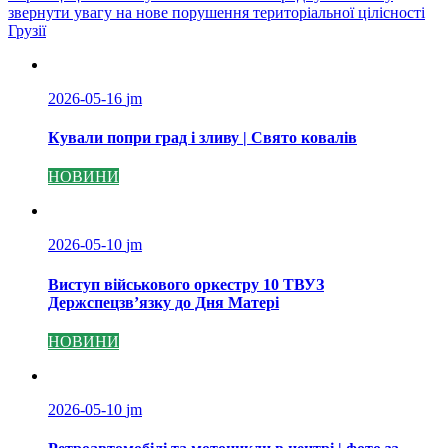
звернути увагу на нове порушення територіальної цілісності
Грузії
2026-05-16
jm
Кували попри град і зливу | Свято ковалів
НОВИНИ
2026-05-10
jm
Виступ військового оркестру 10 ТВУЗ
Держспецзв’язку до Дня Матері
НОВИНИ
2026-05-10
jm