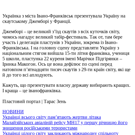
Українка з міста Івано-Франківськ презентувала Україну на
скаутському Джемборі у Франції.
Джемборі – це великий з’їзд скаутів з всіх куточків світу,
чимось нагадує великий табір-фестиваль. Так от, там бере
участь і делегація пластунів з України, зокрема із Івано-
Франківська. І на головну сцену представляти Україну з
національним стягом вийшла 15-ти літня франківка, учениця
5 школи, пластунка 22 куреня імені Марічки Підгірянки –
Іринка Макогон. Ось це вона дефілює по сцені перед
натовпом п’ятнадцяти тисяч скаутів з 29-ти країн світу, які ще
й до того всі аплодують.
Кажуть, що презентувати власну державу вибирають кращих.
І краща – це іванофранківка.
Пластовий портал | Тарас Зень
НОВИНИ
Навігація
Українці всього світу пам’ятають жертви літака
Малайзійських авіаліній рейсу MH17 у першу річницю його
записів
знищення російськими терористами
Українці цілого світу закликають міжнародну спільноту