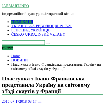
Skip
JARMART.INFO
to
інформаційний культурно-історичний вісник
content
ПУБЛІКАЦІЇ
УКРАЇНСЬКА РЕВОЛЮЦІЯ 1917-21
ГЕНОЦИД УКРАЇНЦІВ
ČESKO-UKRAJINSKÉ VZTAHY
Ви тут
Home
НОВИНИ
Пластунка з Івано-Франківська представила Україну на
світовому з’їзді скаутів у Франції
Пластунка з Івано-Франківська
представила Україну на світовому
з’їзді скаутів у Франції
2015-07-17
2018-03-17
jm