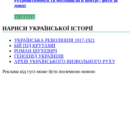
Ретроавтомобілі та мотоцикли в центрі | фото за
донат
НОВИНИ
НАРИСИ УКРАЇНСЬКОЇ ІСТОРІЇ
УКРАЇНСЬКА РЕВОЛЮЦІЯ 1917-1921
БІЙ ПІД КРУТАМИ
РОМАН ШУХЕВИЧ
ГЕНОЦИД УКРАЇНЦІВ
АРХІВ УКРАЇНСЬКОГО ВИЗВОЛЬНОГО РУХУ
Pеклама від гугл може бути іноземною мовою