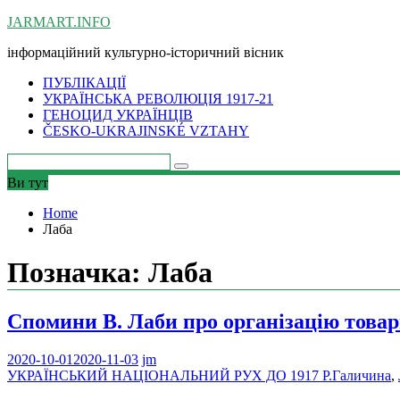
Skip
JARMART.INFO
to
інформаційний культурно-історичний вісник
content
ПУБЛІКАЦІЇ
УКРАЇНСЬКА РЕВОЛЮЦІЯ 1917-21
ГЕНОЦИД УКРАЇНЦІВ
ČESKO-UKRAJINSKÉ VZTAHY
Ви тут
Home
Лаба
Позначка:
Лаба
Спомини В. Лаби про організацію товар
2020-10-01
2020-11-03
jm
УКРАЇНСЬКИЙ НАЦІОНАЛЬНИЙ РУХ ДО 1917 Р.
Галичина
,