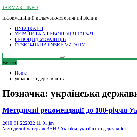
Skip
JARMART.INFO
to
інформаційний культурно-історичний вісник
content
ПУБЛІКАЦІЇ
УКРАЇНСЬКА РЕВОЛЮЦІЯ 1917-21
ГЕНОЦИД УКРАЇНЦІВ
ČESKO-UKRAJINSKÉ VZTAHY
Ви тут
Home
українська державність
Позначка:
українська держав
Методичні рекомендації до 100-річчя Ук
2018-01-22
2022-11-01
jm
Методичні матеріали
ЗУНР
,
Україна
,
українська державність