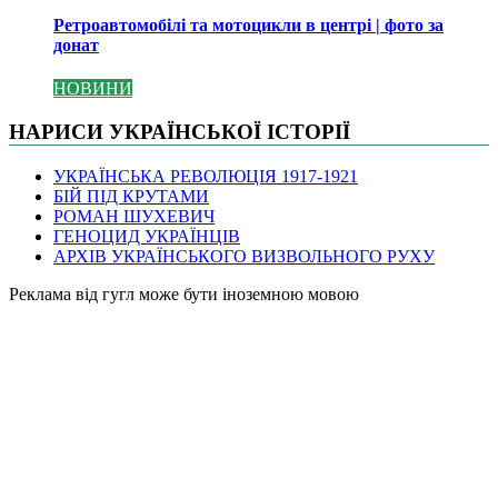
Ретроавтомобілі та мотоцикли в центрі | фото за
донат
НОВИНИ
НАРИСИ УКРАЇНСЬКОЇ ІСТОРІЇ
УКРАЇНСЬКА РЕВОЛЮЦІЯ 1917-1921
БІЙ ПІД КРУТАМИ
РОМАН ШУХЕВИЧ
ГЕНОЦИД УКРАЇНЦІВ
АРХІВ УКРАЇНСЬКОГО ВИЗВОЛЬНОГО РУХУ
Pеклама від гугл може бути іноземною мовою