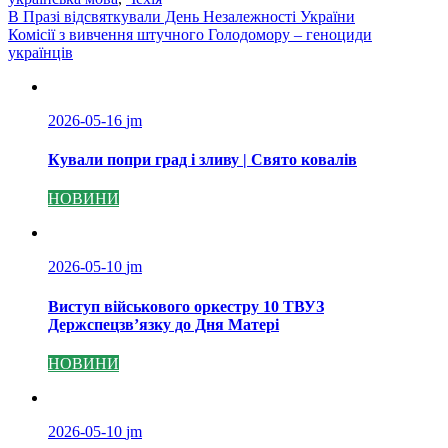
Навігація
В Празі відсвяткували День Незалежності України
Комісії з вивчення штучного Голодомору – геноциди
записів
українців
2026-05-16
jm
Кували попри град і зливу | Свято ковалів
НОВИНИ
2026-05-10
jm
Виступ військового оркестру 10 ТВУЗ
Держспецзв’язку до Дня Матері
НОВИНИ
2026-05-10
jm