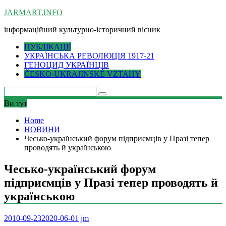
Skip
JARMART.INFO
to
інформаційний культурно-історичний вісник
content
ПУБЛІКАЦІЇ
УКРАЇНСЬКА РЕВОЛЮЦІЯ 1917-21
ГЕНОЦИД УКРАЇНЦІВ
ČESKO-UKRAJINSKÉ VZTAHY
Ви тут
Home
НОВИНИ
Чесько-український форум підприємців у Празі тепер
проводять й українською
Чесько-український форум
підприємців у Празі тепер проводять й
українською
2010-09-23
2020-06-01
jm