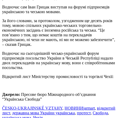
Водночас сам Іван Грицак виступав на форумі підприємців
українською та чеською мовами.
За його словами, за протоколом, узгодженим ще десять років
тому, мовою спільних українсько-чеських торговельно-
економічних засідань є іноземна російська та чеська. “Це
пов’язано з тим, що немає коштів на перекладачів
українською, ні чехи не мають, ні ми не можемо забезпечити”,
– сказав Грицак.
Водночас на сьогоднішній чесько-український форум
підприємців посольство України в Чеській Республіці надало
двох перекладачів на українську мову, вони є співробітниками
посольства.
Відкритий лист Міністерству промисловості та торгівлі Чехії:
Джерело:
Пресове бюро Міжнародного об’єднання
“Українська Свобода”
ČESKO-UKRAJINSKÉ VZTAHY
,
НОВИНИ
jarmart
,
відкритий
лист
,
державна мова України українська
,
протест
,
Свобода
,
українська мова
,
Чехія