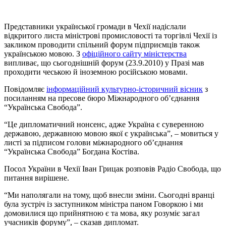
Представники української громади в Чехії надіслали
відкритого листа міністрові промисловості та торгівлі Чехії із
закликом проводити спільний форум підприємців також
українською мовою. З
офіційного сайту міністерства
випливає, що сьогоднішній форум (23.9.2010) у Празі мав
проходити чеською й іноземною російською мовами.
Повідомляє
інформаційний культурно-історичний вісник
з
посиланням на пресове бюро Міжнародного об’єднання
“Українська Свобода”.
“Це дипломатичний нонсенс, адже Україна є суверенною
державою, державною мовою якої є українська”, – мовиться у
листі за підписом голови міжнародного об’єднання
“Українська Свобода” Богдана Костіва.
Посол України в Чехії Іван Грицак розповів Радіо Свобода, що
питання вирішене.
“Ми наполягали на тому, щоб внесли зміни. Сьогодні вранці
була зустріч із заступником міністра паном Говоркою і ми
домовилися що прийнятною є та мова, яку розуміє загал
учасників форуму”, – сказав дипломат.