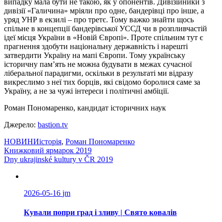
випадку мала бути не такою, як у опонентів. Дивізійники з
дивізії «Галичина» мріяли про одне, бандерівці про інше, а
уряд УНР в екзилі – про третє. Тому важко знайти щось
спільне в концепції бандерівської УССД чи в розпливчастій
ідеї місця України в «Новій Європі». Проте спільним тут є
прагнення здобути національну державність і нарешті
затвердити Україну на мапі Європи. Тому українську
історичну пам’ять не можна будувати в межах сучасної
ліберальної парадигми, оскільки в результаті ми відразу
викреслимо з неї тих борців, які свідомо боролися саме за
Україну, а не за чужі інтереси і політичні амбіції.
Роман Пономаренко, кандидат історичних наук
Джерело:
bastion.tv
НОВИНИ
історія
,
Роман Пономаренко
Навігація
Книжковий ярмарок 2019
Dny ukrajinské kultury v ČR 2019
записів
2026-05-16
jm
Кували попри град і зливу | Свято ковалів