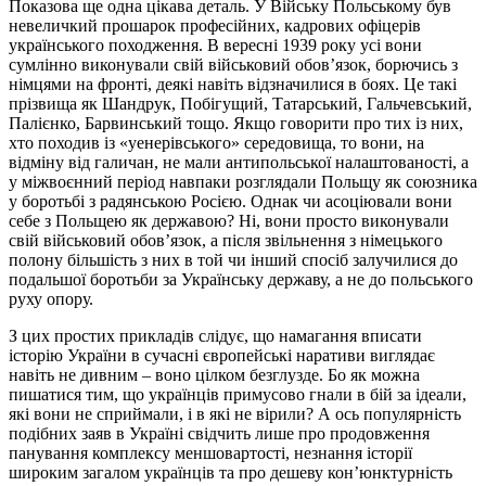
Показова ще одна цікава деталь. У Війську Польському був
невеличкий прошарок професійних, кадрових офіцерів
українського походження. В вересні 1939 року усі вони
сумлінно виконували свій військовий обов’язок, борючись з
німцями на фронті, деякі навіть відзначилися в боях. Це такі
прізвища як Шандрук, Побігущий, Татарський, Гальчевський,
Палієнко, Барвинський тощо. Якщо говорити про тих із них,
хто походив із «уенерівського» середовища, то вони, на
відміну від галичан, не мали антипольської налаштованості, а
у міжвоєнний період навпаки розглядали Польщу як союзника
у боротьбі з радянською Росією. Однак чи асоціювали вони
себе з Польщею як державою? Ні, вони просто виконували
свій військовий обов’язок, а після звільнення з німецького
полону більшість з них в той чи інший спосіб залучилися до
подальшої боротьби за Українську державу, а не до польського
руху опору.
З цих простих прикладів слідує, що намагання вписати
історію України в сучасні європейські наративи виглядає
навіть не дивним – воно цілком безглузде. Бо як можна
пишатися тим, що українців примусово гнали в бій за ідеали,
які вони не сприймали, і в які не вірили? А ось популярність
подібних заяв в Україні свідчить лише про продовження
панування комплексу меншовартості, незнання історії
широким загалом українців та про дешеву кон’юнктурність