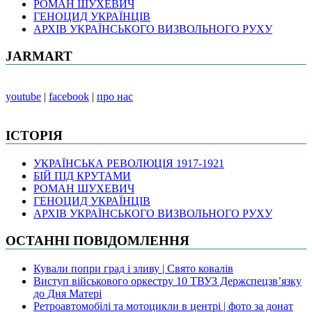
РОМАН ШУХЕВИЧ
ГЕНОЦИД УКРАЇНЦІВ
АРХІВ УКРАЇНСЬКОГО ВИЗВОЛЬНОГО РУХУ
JARMART
youtube
|
facebook
|
про нас
ІСТОРІЯ
УКРАЇНСЬКА РЕВОЛЮЦІЯ 1917-1921
БІЙ ПІД КРУТАМИ
РОМАН ШУХЕВИЧ
ГЕНОЦИД УКРАЇНЦІВ
АРХІВ УКРАЇНСЬКОГО ВИЗВОЛЬНОГО РУХУ
ОСТАННІ ПОВІДОМЛЕННЯ
Кували попри град і зливу | Свято ковалів
Виступ військового оркестру 10 ТВУЗ Держспецзв’язку
до Дня Матері
Ретроавтомобілі та мотоцикли в центрі | фото за донат