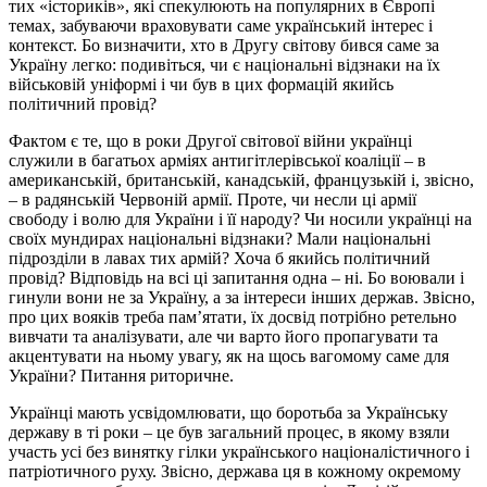
тих «істориків», які спекулюють на популярних в Європі
темах, забуваючи враховувати саме український інтерес і
контекст. Бо визначити, хто в Другу світову бився саме за
Україну легко: подивіться, чи є національні відзнаки на їх
військовій уніформі і чи був в цих формацій якийсь
політичний провід?
Фактом є те, що в роки Другої світової війни українці
служили в багатьох арміях антигітлерівської коаліції – в
американській, британській, канадській, французькій і, звісно,
– в радянській Червоній армії. Проте, чи несли ці армії
свободу і волю для України і її народу? Чи носили українці на
своїх мундирах національні відзнаки? Мали національні
підрозділи в лавах тих армій? Хоча б якийсь політичний
провід? Відповідь на всі ці запитання одна – ні. Бо воювали і
гинули вони не за Україну, а за інтереси інших держав. Звісно,
про цих вояків треба пам’ятати, їх досвід потрібно ретельно
вивчати та аналізувати, але чи варто його пропагувати та
акцентувати на ньому увагу, як на щось вагомому саме для
України? Питання риторичне.
Українці мають усвідомлювати, що боротьба за Українську
державу в ті роки – це був загальний процес, в якому взяли
участь усі без винятку гілки українського націоналістичного і
патріотичного руху. Звісно, держава ця в кожному окремому