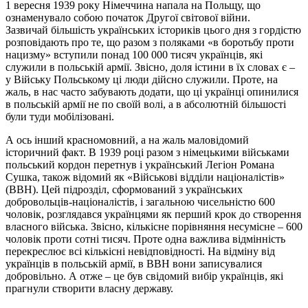
1 вересня 1939 року Німеччина напала на Польщу, що
ознаменувало собою початок Другої світової війни.
Зазвичай більшість українських істориків цього дня з гордістю
розповідають про те, що разом з поляками «в боротьбу проти
нацизму» вступили понад 100 000 тисяч українців, які
служили в польській армії. Звісно, доля істини в їх словах є –
у Війську Польському ці люди дійсно служили. Проте, на
жаль, в нас часто забувають додати, що ці українці опинилися
в польській армії не по своїй волі, а в абсолютній більшості
були туди мобілізовані.
А ось інший красномовний, а на жаль маловідомий
історичний факт. В 1939 році разом з німецькими військами
польський кордон перетнув і український Легіон Романа
Сушка, також відомий як «Військові відділи націоналістів»
(ВВН). Цей підрозділ, сформований з українських
добровольців-націоналістів, і загальною чисельністю 600
чоловік, розглядався українцями як перший крок до створення
власного війська. Звісно, кількісне порівняння несумісне – 600
чоловік проти сотні тисяч. Проте одна важлива відмінність
перекреслює всі кількісні невідповідності. На відміну від
українців в польській армії, в ВВН вони записувалися
добровільно. А отже – це був свідомий вибір українців, які
прагнули створити власну державу.