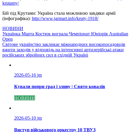
krutamy/
Бій під Крутами: Україна стала можливою завдяки армії
(інфографіка):
http://www.jarmart.info/kruty-1918/
НОВИНИ
Навігація
Українка Марта Костюк виграла Чемпіонат Юніорів Australian
Open
записів
Світове українство закликає міжнародних високопосадовців
вжити заходів у відповідь на інтенсивні артилерійські атаки
російських збройних сил в східній Україні
2026-05-16
jm
Кували попри град і зливу | Свято ковалів
НОВИНИ
2026-05-10
jm
Виступ військового оркестру 10 ТВУЗ