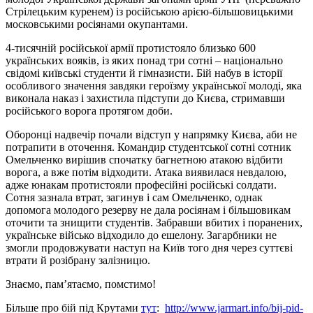
Стрілецьким куренем) із російською арією-більшовицькими
московськими росіянами окупантами.
4-тисячній російської армії протистояло близько 600
українських вояків, із яких понад три сотні – національно
свідомі київські студенти й гімназисти. Бій набув в історії
особливого значення завдяки героїзму української молоді, яка
виконала наказ і захистила підступи до Києва, стримавши
російського ворога протягом доби.
Оборонці надвечір почали відступ у напрямку Києва, аби не
потрапити в оточення. Командир студентської сотні сотник
Омельченко вирішив спочатку багнетною атакою відбити
ворога, а вже потім відходити. Атака виявилася невдалою,
адже юнакам протистояли професійні російські солдати.
Сотня зазнала втрат, загинув і сам Омельченко, однак
допомога молодого резерву не дала росіянам і більшовикам
оточити та знищити студентів. Забравши вбитих і поранених,
українське військо відходило до ешелону. Загарбники не
змогли продовжувати наступ на Київ того дня через суттєві
втрати й розібрану залізницю.
Знаємо, пам’ятаємо, помстимо!
Більше про бій під Крутами
тут
:
http://www.jarmart.info/bij-pid-