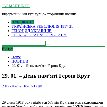
Skip
JARMART.INFO
to
інформаційний культурно-історичний вісник
content
ПУБЛІКАЦІЇ
УКРАЇНСЬКА РЕВОЛЮЦІЯ 1917-21
ГЕНОЦИД УКРАЇНЦІВ
ČESKO-UKRAJINSKÉ VZTAHY
Ви тут
Home
НОВИНИ
29. 01. – День пам’яті Героїв Крут
29. 01. – День пам’яті Героїв Крут
2017-01-28
2018-03-17
jm
29 січня 1918 року відбувся бій під Крутами між захисниками
молодої Української держави загонами армії УНР (переважно