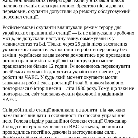
живленні дизельних генераторів. Коли у них закінчилось
паливо ситуація стала критичною. Зрештою після довгих
перемовин, окупанти допустили до ремонту обслуговуючий
персонал станції.
Російськомовні окупанти влаштували режим терору для
українських працівників станції — їх не відпускали з робочих
місць, не допускали наступну зміну, обмежували їх у
медикаментах та їжі. Тільки через 25 днів після захоплення
української атомної електростанції й роботи персоналу без
заміни, українська влада змогла домовитись про проведення
ротації працівників станції, які за інструкцією могли
працювати не більше 12 годин. Їм доводилось переконувати
російських окупантів допустити українських вчених до
роботи на ЧАЕС. У будь-який момент окупанти могли
зашкодити роботі електростанції і тоді б, цілком імовірно,
повторилася б історія весни – літа 1986 року. Тому, що таки не
повторилася, світ має завдячувати фаховості працівників
ЧАЕС.
Співробітників станції викликали на допити, під час яких
намагалися вивідати її особливості та способи управління
нею. Голова відділу радіаційної безпеки станції Олександр
Лобода в інтерв’ю журналістці BBC зазначав, що допити
проводились постійно, деколи із застосуванням сили.
Російські військові раз у раз зауважували на зміні керівництва