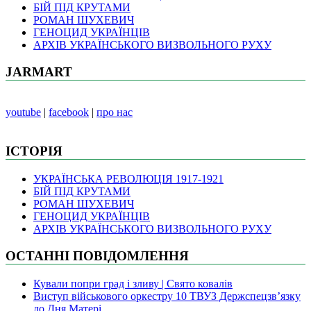
БІЙ ПІД КРУТАМИ
РОМАН ШУХЕВИЧ
ГЕНОЦИД УКРАЇНЦІВ
АРХІВ УКРАЇНСЬКОГО ВИЗВОЛЬНОГО РУХУ
JARMART
youtube
|
facebook
|
про нас
ІСТОРІЯ
УКРАЇНСЬКА РЕВОЛЮЦІЯ 1917-1921
БІЙ ПІД КРУТАМИ
РОМАН ШУХЕВИЧ
ГЕНОЦИД УКРАЇНЦІВ
АРХІВ УКРАЇНСЬКОГО ВИЗВОЛЬНОГО РУХУ
ОСТАННІ ПОВІДОМЛЕННЯ
Кували попри град і зливу | Свято ковалів
Виступ військового оркестру 10 ТВУЗ Держспецзв’язку
до Дня Матері