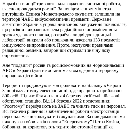
Наразі на станції тривають налагодження системної роботи,
вчасно проводяться ротації. За повідомленням міністра
внутрішніх Дениса Монастирського окупанти залишили на
території ЧАЕС вибухонебезпечні предмети. Державне
агентство України з управління зоною відчуження повідомляє,
що росіяни викрали джерела радіаційного опромінення та
зразки ядерного палива, розграбували дві дослідницькі
лабораторії, викрали або пошкодили джерела 133 предметів
іонізуючого випромінення. Проте, нехтуючи правилами
радіаційної безпеки, загарбники отримали значну дозу
опромінення.
Але “подвиги” росіян та російськомовних на Чорнобильській
АЕС в Україні були не останнім актом ядерного тероризму
впродовж цієї війни.
Терористи продовжують контролювати найбільшу в Європі
Запорізьку атомну електростанцію, де працюють приблизно
800 осіб. Під час її захоплення 4 березня російські військові
обстріляли станцію. Від 14 березня 2022 представники
“Росатому” перебувають на ЗАЕС та чинять тиск на персонал.
Всі технічні рішення із забезпечення роботи електростанції
персонал має погоджувати із окупантами. За повідомленнями
виконувача обов’язків голови “Енергоатому” Петра Котіна,
бойовики використовують територію атомної станції як