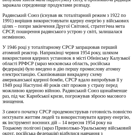
заражала середовище продуктами розпаду.
Радянський Союз (існував як тоталітарний режим з 1922 по
1991) вирішив використовувати ядерну енергію у військових
цілях – попри закінчення Другої Світової, стратегічна мета
СРСР, поширення радянського устрою у світі, залишалася
незмінною.
У 1946 році у тоталітарному СРСР запрацював перший
атомний реактор. Наприкінці червня 1954 року, шляхом
використання ядерних установок в місті Обнінську Калузької
області РРФСР (зараз московська область, російська
федерація) було введено в дію першу промислову атомну
електростанцію. Скопіювавши викрадену схему
американської ядерної бомби, СРСР вдало випробував її у
1949 році Наступні 40 років світ прожив у страху перед
можливою ядерною війною. Радянський Союз щонайменше
раз, під час Карибської кризи, погрожував зброєю масового
знищення.
З самого початку СРСР продемонстрував готовність повністю
нехтувати життям людей та використовувати ядерну енергію,
як інструмент воєнних дій – 14 вересня 1954 року на
Тоцькому полігоні (зараз Приволзько-Уральському військовий
округ, російська федерація) відбулися навчання з