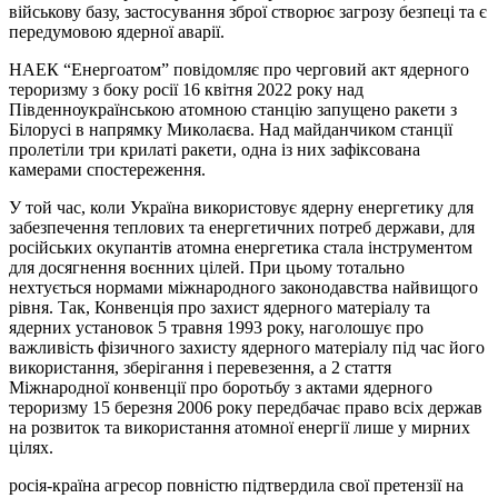
військову базу, застосування зброї створює загрозу безпеці та є
передумовою ядерної аварії.
НАЕК “Енергоатом” повідомляє про черговий акт ядерного
тероризму з боку pосії 16 квітня 2022 року над
Південноукраїнською атомною станцію запущено ракети з
Білорусі в напрямку Миколаєва. Над майданчиком станції
пролетіли три крилаті ракети, одна із них зафіксована
камерами спостереження.
У той час, коли Україна використовує ядерну енергетику для
забезпечення теплових та енергетичних потреб держави, для
російських окупантів атомна енергетика стала інструментом
для досягнення воєнних цілей. При цьому тотально
нехтується нормами міжнародного законодавства найвищого
рівня. Так, Конвенція про захист ядерного матеріалу та
ядерних установок 5 травня 1993 року, наголошує про
важливість фізичного захисту ядерного матеріалу під час його
використання, зберігання і перевезення, а 2 стаття
Міжнародної конвенції про боротьбу з актами ядерного
тероризму 15 березня 2006 року передбачає право всіх держав
на розвиток та використання атомної енергії лише у мирних
цілях.
росія-країна агресор повністю підтвердила свої претензії на