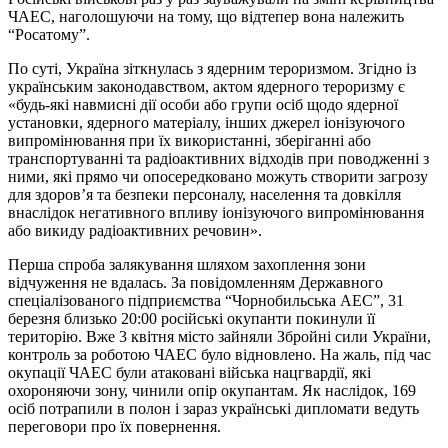
ЧАЕС, наголошуючи на тому, що відтепер вона належить
“Росатому”.
По суті, Україна зіткнулась з ядерним тероризмом. Згідно із
українським законодавством, актом ядерного тероризму є
«будь-які навмисні дії особи або групи осіб щодо ядерної
установки, ядерного матеріалу, інших джерел іонізуючого
випромінювання при їх використанні, зберіганні або
транспортуванні та радіоактивних відходів при поводженні з
ними, які прямо чи опосередковано можуть створити загрозу
для здоров’я та безпеки персоналу, населення та довкілля
внаслідок негативного впливу іонізуючого випромінювання
або викиду радіоактивних речовин».
Перша спроба залякування шляхом захоплення зони
відчуження не вдалась. За повідомленням Державного
спеціалізованого підприємства “Чорнобильська АЕС”, 31
березня близько 20:00 російські окупанти покинули її
територію. Вже 3 квітня місто зайняли Збройні сили України,
контроль за роботою ЧАЕС було відновлено. На жаль, під час
окупації ЧАЕС були атаковані війська нацгвардії, які
охороняючи зону, чинили опір окупантам. Як наслідок, 169
осіб потрапили в полон і зараз українські дипломати ведуть
переговори про їх повернення.