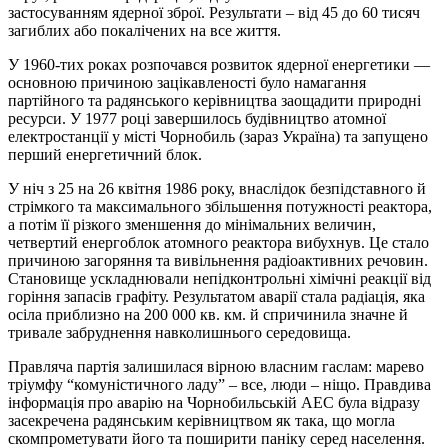
застосуванням ядерної зброї. Результати – від 45 до 60 тисяч
загиблих або покалічених на все життя.
У 1960-тих роках розпочався розвиток ядерної енергетики —
основною причиною зацікавленості було намагання
партійного та радянського керівництва заощадити природні
ресурси. У 1977 році завершилось будівництво атомної
електростанції у місті Чорнобиль (зараз Україна) та запущено
перший енергетичний блок.
У ніч з 25 на 26 квітня 1986 року, внаслідок безпідставного й
стрімкого та максимального збільшення потужності реактора,
а потім її різкого зменшення до мінімальних величин,
четвертий енергоблок атомного реактора вибухнув. Це стало
причиною загоряння та вивільнення радіоактивних речовин.
Становище ускладнювали непідконтрольні хімічні реакції від
горіння запасів графіту. Результатом аварії стала радіація, яка
осіла приблизно на 200 000 кв. км. й спричинила значне й
тривале забруднення навколишнього середовища.
Правляча партія залишилася вірною власним гаслам: марево
тріумфу “комуністичного ладу” – все, люди – ніщо. Правдива
інформація про аварію на Чорнобильській АЕС була відразу
засекречена радянським керівництвом як така, що могла
скомпрометувати його та поширити паніку серед населення.