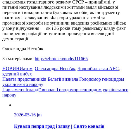
спадкоємця тоталітарного режиму СРСР – принаймні, у
питанні нехтування людськими життями задля військової
переваги і використання будь-яких засобів, як інструменту
шантажу і залякування. Фактори ураження землі та
променевої хвороби не зупинили введення російських військ
у зону відчуження — як і 36 років тому радянську владу факт
поширення радіації не зупинив проведення велелюдної
демонстрації.
Олександра Несп’як
За матеріалами:
https://zbruc.eu/node/111665
НОВИНИ
атом
,
Олександра Несп'як
,
Чорнобильська АЕС
,
ядерний вибух
Навігація
Палата представників Бельгії визнала Голодомор геноцидом
українського народу
записів
Парламент Ісландії визнав Голодомор геноцидом українського
народу
2026-05-16
jm
Кували попри град і зливу | Свято ковалів