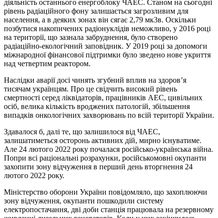
діяльність останнього енергоблоку ЧАЕС. Станом на сьогодні
рівень радіаційного фону залишається загрозливим для
населення, а в деяких зонах він сягає 2,79 мк3в. Оскільки
позбутися накопичених радіонуклідів неможливо, у 2016 році
на території, що зазнала забруднення, було створено
радіаційно-екологічний заповідник. У 2019 році за допомоги
міжнародної фінансової підтримки було зведено нове укриття
над четвертим реактором.
Наслідки аварії досі чинять згубний вплив на здоров’я
тисячам українцям. Про це свідчить високий рівень
смертності серед ліквідаторів, працівників АЕС, цивільних
осіб, велика кількість вроджених патологій, збільшення
випадків онкологічних захворювань по всій території України.
Здавалося б, далі те, що залишилося від ЧАЕС,
залишатиметься осторонь активних дій, мирно існуватиме.
Але 24 лютого 2022 року почалася російсько-українська війна.
Попри всі раціональні розрахунки, російськомовні окупанти
захопити зону відчуження в перший день вторгнення 24
лютого 2022 року.
Міністерство оборони України повідомляло, що захоплюючи
зону відчуження, окупанти пошкодили систему
електропостачання, дві доби станція працювала на резервному