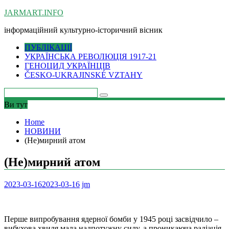
Skip
JARMART.INFO
to
інформаційний культурно-історичний вісник
content
ПУБЛІКАЦІЇ
УКРАЇНСЬКА РЕВОЛЮЦІЯ 1917-21
ГЕНОЦИД УКРАЇНЦІВ
ČESKO-UKRAJINSKÉ VZTAHY
Ви тут
Home
НОВИНИ
(Не)мирний атом
(Не)мирний атом
2023-03-16
2023-03-16
jm
Перше випробування ядерної бомби у 1945 році засвідчило –
вибухова хвиля мала надпотужну силу, а проникаюча радіація