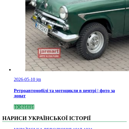
2026-05-10
jm
Ретроавтомобілі та мотоцикли в центрі | фото за
донат
НОВИНИ
НАРИСИ УКРАЇНСЬКОЇ ІСТОРІЇ