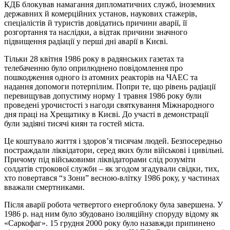
КДБ блокував намагання дипломатичних служб, іноземних
державних й комерційних установ, наукових стажерів,
спеціалістів й туристів довідатись причини аварії, її
розгортання та наслідки, а відтак причини значного
підвищення радіації у перші дні аварії в Києві.
Тільки 28 квітня 1986 року в радянських газетах та
телебаченню було оприлюднено повідомлення про
пошкодження одного із атомних реакторів на ЧАЕС та
надання допомоги потерпілим. Попри те, що рівень радіації
перевищував допустиму норму 1 травня 1986 року були
проведені урочистості з нагоди святкування Міжнародного
дня праці на Хрещатику в Києві. До участі в демонстрації
були задіяні тисячі киян та гостей міста.
Це коштувало життя і здоров’я тисячам людей. Безпосередньо
постраждали ліквідатори, серед яких були військові і цивільні.
Причому під військовими ліквідаторами слід розуміти
солдатів строкової служби – як згодом згадували свідки, тих,
хто повертався “з Зони” весною-влітку 1986 року, у частинах
вважали смертниками.
Після аварії робота четвертого енергоблоку була завершена. У
1986 р. над ним було збудовано ізоляційну споруду відому як
«Саркофаг». 15 грудня 2000 року було назавжди припинено