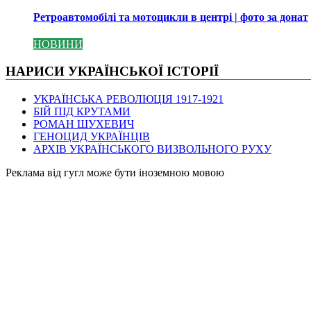
Ретроавтомобілі та мотоцикли в центрі | фото за донат
НОВИНИ
НАРИСИ УКРАЇНСЬКОЇ ІСТОРІЇ
УКРАЇНСЬКА РЕВОЛЮЦІЯ 1917-1921
БІЙ ПІД КРУТАМИ
РОМАН ШУХЕВИЧ
ГЕНОЦИД УКРАЇНЦІВ
АРХІВ УКРАЇНСЬКОГО ВИЗВОЛЬНОГО РУХУ
Pеклама від гугл може бути іноземною мовою