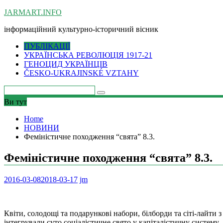
Skip
JARMART.INFO
to
інформаційний культурно-історичний вісник
content
ПУБЛІКАЦІЇ
УКРАЇНСЬКА РЕВОЛЮЦІЯ 1917-21
ГЕНОЦИД УКРАЇНЦІВ
ČESKO-UKRAJINSKÉ VZTAHY
Ви тут
Home
НОВИНИ
Феміністичне походження “свята” 8.3.
Феміністичне походження “свята” 8.3.
2016-03-08
2018-03-17
jm
Квіти, солодощі та подарункові набори, білборди та сіті-лайти з
інтегрували суто соціалістичне свято у капіталістичну систему.