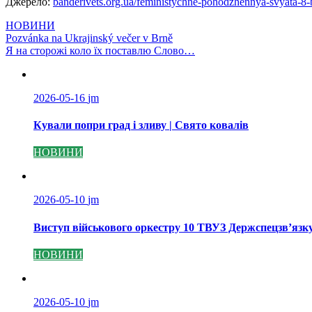
Джерело:
banderivets.org.ua/feministychne-pohodzhennya-svyata-8-
НОВИНИ
Навігація
Pozvánka na Ukrajinský večer v Brně
Я на сторожі коло їх поставлю Слово…
записів
2026-05-16
jm
Кували попри град і зливу | Свято ковалів
НОВИНИ
2026-05-10
jm
Виступ військового оркестру 10 ТВУЗ Держспецзв’язк
НОВИНИ
2026-05-10
jm