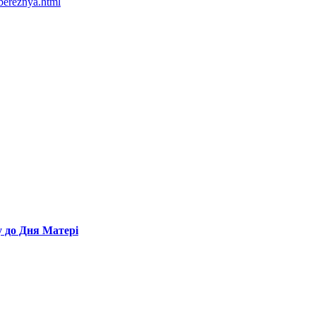
bereznya.html
у до Дня Матері