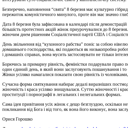
Безперечно, наповнення “свята” 8 березня має культурно гібрид
пережиток комуністичного минулого, проте він має значно гли
Дата 8 березня була зафіксована в календарі після демонстрацій 
більшість протестних акцій жінок приурочувалися до 8 березня
жіночим днем рішенням Соціалістичної партії США і Соціалістич
День звільнення від “кухонного рабства” поніс за собою нівел
домашнього господарства, які подаються як низькопробна робот
і домашніх справах, вона мусить застосовувати не тільки інтеле
Борючись за примарну рівність, феміністки подарували право п
один єдиний день, в який вони заслуговують пошанування і то с
Жінки усіляко намагалися показати свою рівність із чоловіками, 
Сучасна форма святкування набирає дедалі виразніших постмоде
жіночність і краса усіляко знищувалася. Суттю жіночності і кра
проституції і порнографії в легальних і нелегальних формах.
Сама ідея привітання усіх жінок є дещо безглуздою, оскільки н
покликання від Бога і від того, як вона його виконує, вона за
Орися Горошко