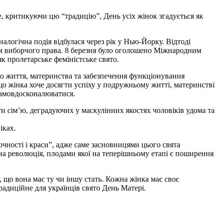
е, критикуючи цю “традицію”, День усіх жінок згадується як
налогічна подія відбулася через рік у Нью-Йорку. Відтоді
 їм виборчого права. 8 березня було оголошено Міжнародним
к пролетарське феміністське свято.
го життя, материнства та забезпечення функціонування
що жінка хоче досягти успіху у подружньому житті, материнстві
 самовдосконалюватися.
и сім’ю, деградуючих у маскулінних якостях чоловіків удома та
іках.
чності і краси”, адже саме засновницями цього свята
льна революція, плодами якої на теперішньому етапі є поширення
 що вона має ту чи іншу стать. Кожна жінка має своє
радиційне для українців свято День Матері.