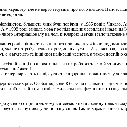
ний характер, але не варто забувати про його витоки. Найчастіш
бше коріння.
феміністок, більшість яких були повіями, у 1985 році в Чикаго. А
. А у 1908 році зайшла мова про підвищення зарплати і надання
ного Інтернаціоналу на чолі із Кларою Цеткін і започатковане я
ювання ролі і цінності первинного покликання жінки: подружньо
а, яка не потребує великих розумових зусиль. Але насправді, як
кт, а й мудрість та інші свої найкращі чесноти, а також постійно
ересічній жінці працювати на важких роботах та самій утримуват
умнівної якості.
а тепер нарікають на відсутність лицарства і галантності у чолов
рністських рис. Особливо, коли 8 березня називають “днем жіно
си є глибока тайна, а наслідками діяльності феміністок є сексуа
езрозумілою є причина, чому ми маємо вітати людину тільки тому,
слуговує на нашу повагу чи пошанування. Такий характер носить т