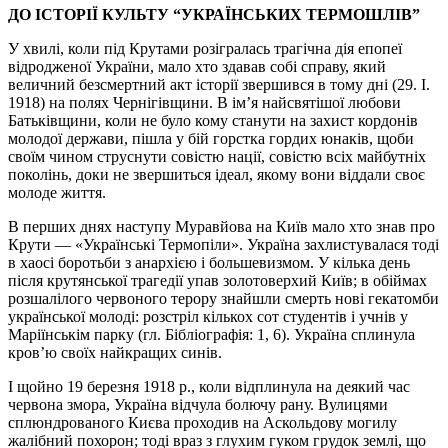
ДО ІСТОРІЇ КУЛЬТУ “УКРАЇНСЬКИХ ТЕРМОШЛІВ”
У хвилі, коли під Крутами розігралась трагічна дія епопеї
відродженої України, мало хто здавав собі справу, який
величний безсмертний акт історії звершився в тому дні (29. І.
1918) на полях Чернігівщини. В ім’я найсвятішої любови
Батьківщини, коли не було кому станути на захист кордонів
молодої держави, пішла у бій горстка гордих юнаків, щоби
своїм чином струснути совістю нації, совістю всіх майбутніх
поколінь, доки не звершиться ідеал, якому вони віддали своє
молоде життя.
В перших днях наступу Муравйова на Київ мало хто знав про
Крути — «Українські Термопіли». Україна захлистувалася тоді
в хаосі боротьби з анархією і большевизмом. У кілька день
після крутянської трагедії упав золотоверхий Київ; в обіймах
розшалілого червоного терору знайшли смерть нові гекатомби
української молоді: розстріл кількох сот студентів і учнів у
Маріїнськім парку (гл. Бібліографія: 1, 6). Україна сплинула
кров’ю своїх найкращих синів.
І щойно 19 березня 1918 р., коли відплинула на деякий час
червона змора, Україна відчула болючу рану. Вулицями
сплюндрованого Києва проходив на Аскольдову могилу
жалібний похорон; тоді враз з глухим гуком грудок землі, що