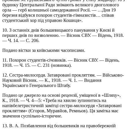
будинку Центральної Ради знімають великого двоголового
орла — герб колишньої самодержавної Росії. — …Дня 19
березня відбувся похорон студентів-гімназистів… співав
студентський хор під управою Кошиця».
10. З останніх днів большевицького панування у Києві й
перших днів по визволенню. — Вісник СВУ. — Відень, 1918.
— Ч. 14. — С. 206.
Подано вістки за київськими часописами.
11. Похорон студентів-січовиків. — Вісник СВУ. — Відень,
1918. — Ч. 15. — С. 231 (новинка).
12. Сестра-милосердя. Затавровані прокляттям. — Військово-
Науковий Вісник. — К., 1918. — Ч. 1. — Видання
Українського Генерального Штабу.
Подано це джерело на основі рецензії, уміщеної в «Шляху»,
К., 1918. — Ч. 4—5: «Треба на хвилю зупинитись на
напівбелетристичній замітці сестри-милосердя «Затавровані
прокляттям» (Єгоров, Муравйов, Ремньов). Ця замітка має
значення суспільно-історичне.
13. В. А. Позбавлення від большевиків на правобережній