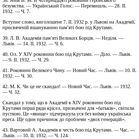
38. Янів В. М. В чотирнадцяті роковини геройського
безумства. — Український Голос. — Перемишль. — 28. II.
1932. — Ч. 7.
Вступне слово, виголошене 7. II. 1932 р. у Львові на Академії,
присвяченій вшануванню пам’яті бою під Крутами.
39. Л. В. Академія пам’яті Великих Борців. — Неділя. —
Львів. — 14. II. 1932. — Ч. 6.
40. Ол. У XIV роковини бою під Крутами. — Діло. — Львів.
— 9. II. 1932. — Ч. 29.
41. Роковини Великого Чину. — Новий Час. — Львів. — 10. II.
1932. — Ч. 30.
42. М. К. Чи це не скандал! — Новий Час. — Львів. — 1932.
— Ч. 32.
Скандал у тому, що в Академії в XIV роковини бою під
Крутами перші ряди крісел, призначені для «батьків», світили
пусткою. Це «явище» підчеркнула уся без виїмку українська
преса. Ще один причинок до проблеми «двох генерацій».
43. Вартовий А. Академія в честь бою під Крутами. — Час. —
Львів. — 10. II. 1932. — Ч. 124.