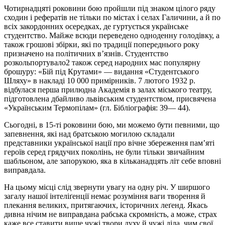
Чотирнадцяті роковини бою пройшли під знаком цілого ряду
сходин і рефератів не тільки по містах і селах Галичини, а й по
всіх закордонних осередках, де гуртується українське
студентство. Майже всюди переведено одноденну голодівку, а
також грошові збірки, які по традиції попереднього року
призначено на політичних в’язнів. Студентство
розкольпортувало2 також серед народних мас популярну
брошуру: «Бій під Крутами» — видання «Студентського
Шляху» в накладі 10 000 примірників. 7 лютого 1932 р.
відбулася перша прилюдна Академія в залах міського театру,
підготовлена дбайливо львівським студентством, присвячена
«Українським Термопілам» (гл. Бібліографія: 39— 44).
Сьогодні, в 15-ті роковини бою, ми можемо бути певними, що
запевнення, які над братською могилою складали
представники української нації про вічне збереження пам’яті
героїв серед грядучих поколінь, не були тільки звичайним
шабльоном, але запорукою, яка в кільканадцять літ себе вповні
виправдала.
На цьому місці слід звернути увагу на одну річ. У ширшого
загалу нашої інтеліґенції немає розуміння ваги творення й
плекання великих, притягаючих, історичних леґенд. Якась
дивна нічим не виправдана рабська скромність, а може, страх
каже все ставити вище чужі твори духу й чужі діла, чим свої