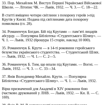
33. Пор. Михайлик М. Виступ Першої Української Військової
Школи. — Літопис ЧК. — Львів, 1932. — Ч. 3.— С. 18—22.
В статті вміщено чотири світлини з похорону героїв з-під
Крутів у Києві. Подана під світлинами дата похорону
помилкова (гл. 28).
34. Романенчук Богдан. Бій під Крутами — пам’яті лицарів
абсурду. — Популярна Бібліотека «Студентського Шляху». —
Ч. 1. — Львів, 1932 (брошура 15 сторін, наклад 10 000).
35. Романенчук Б. Крути — в 14-ті роковини геройського
безумства українського студентства. — Студентський Шлях.
— Львів, 1932. — Ч. 1.— С. 2—5.
36. Романенчук Б. Тим, що впали під Крутами. — Вогні. —
Львів, 1932. — Ч. 3. — С. 33—34.
37. Янів Володимир Михайло. Крути. — Популярна
Бібліотека «Студентського Шляху». — Ч. 1. — Львів, 1932.
Вірш призначений для Академії в XIV роковини бою
(частково друкований у ЛНВ. — Львів, 1932. — Кн. II. — С.
169).