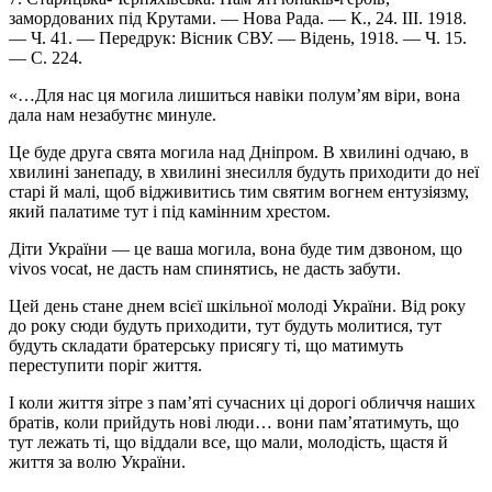
замордованих під Крутами. — Нова Рада. — К., 24. III. 1918.
— Ч. 41. — Передрук: Вісник СВУ. — Відень, 1918. — Ч. 15.
— С. 224.
«…Для нас ця могила лишиться навіки полум’ям віри, вона
дала нам незабутнє минуле.
Це буде друга свята могила над Дніпром. В хвилині одчаю, в
хвилині занепаду, в хвилині знесилля будуть приходити до неї
старі й малі, щоб відживитись тим святим вогнем ентузіязму,
який палатиме тут і під камінним хрестом.
Діти України — це ваша могила, вона буде тим дзвоном, що
vivos vocat, не дасть нам спинятись, не дасть забути.
Цей день стане днем всієї шкільної молоді України. Від року
до року сюди будуть приходити, тут будуть молитися, тут
будуть складати братерську присягу ті, що матимуть
переступити поріг життя.
І коли життя зітре з пам’яті сучасних ці дорогі обличчя наших
братів, коли прийдуть нові люди… вони пам’ятатимуть, що
тут лежать ті, що віддали все, що мали, молодість, щастя й
життя за волю України.