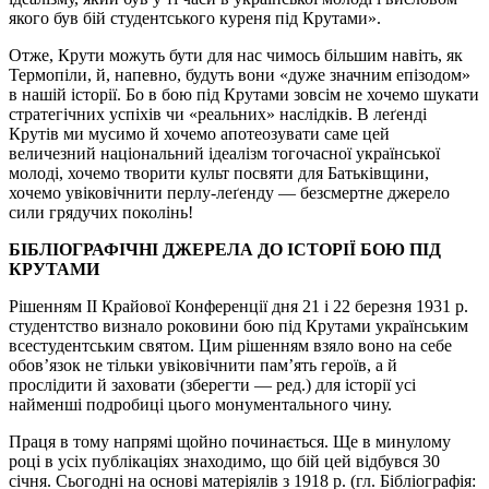
якого був бій студентського куреня під Крутами».
Отже, Крути можуть бути для нас чимось більшим навіть, як
Термопіли, й, напевно, будуть вони «дуже значним епізодом»
в нашій історії. Бо в бою під Крутами зовсім не хочемо шукати
стратегічних успіхів чи «реальних» наслідків. В леґенді
Крутів ми мусимо й хочемо апотеозувати саме цей
величезний національний ідеалізм тогочасної української
молоді, хочемо творити культ посвяти для Батьківщини,
хочемо увіковічнити перлу-леґенду — безсмертне джерело
сили грядучих поколінь!
БІБЛІОГРАФІЧНІ ДЖЕРЕЛА ДО ІСТОРІЇ БОЮ ПІД
КРУТАМИ
Рішенням II Крайової Конференції дня 21 і 22 березня 1931 р.
студентство визнало роковини бою під Крутами українським
всестудентським святом. Цим рішенням взяло воно на себе
обов’язок не тільки увіковічнити пам’ять героїв, а й
прослідити й заховати (зберегти — ред.) для історії усі
найменші подробиці цього монументального чину.
Праця в тому напрямі щойно починається. Ще в минулому
році в усіх публікаціях знаходимо, що бій цей відбувся 30
січня. Сьогодні на основі матеріялів з 1918 р. (гл. Бібліографія: