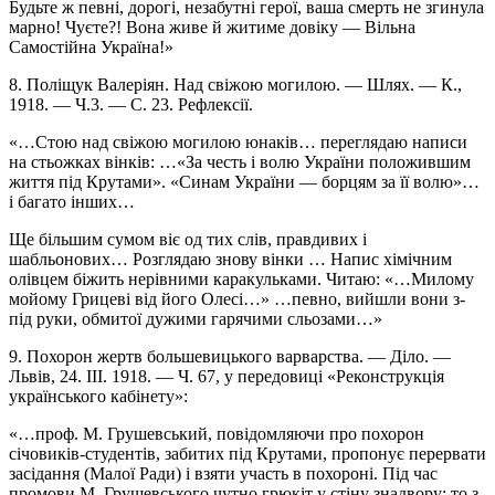
Будьте ж певні, дорогі, незабутні герої, ваша смерть не згинула
марно! Чуєте?! Вона живе й житиме довіку — Вільна
Самостійна Україна!»
8. Поліщук Валеріян. Над свіжою могилою. — Шлях. — К.,
1918. — Ч.3. — С. 23. Рефлексії.
«…Стою над свіжою могилою юнаків… переглядаю написи
на стьожках вінків: …«За честь і волю України положившим
життя під Крутами». «Синам України — борцям за її волю»…
і багато інших…
Ще більшим сумом віє од тих слів, правдивих і
шабльонових… Розглядаю знову вінки … Напис хімічним
олівцем біжить нерівними каракульками. Читаю: «…Милому
мойому Грицеві від його Олесі…» …певно, вийшли вони з-
під руки, обмитої дужими гарячими сльозами…»
9. Похорон жертв большевицького варварства. — Діло. —
Львів, 24. III. 1918. — Ч. 67, у передовиці «Реконструкція
українського кабінету»:
«…проф. М. Грушевський, повідомляючи про похорон
січовиків-студентів, забитих під Крутами, пропонує перервати
засідання (Малої Ради) і взяти участь в похороні. Під час
промови М. Грушевського чутно грюкіт у стіну знадвору: то з