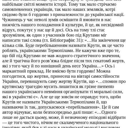
найбільше світлі моменти історії. Тому так мало стрічаємо
самовпевнених українців, так мало наших земляків, котрі
свідомо були б гордими з приналежности до української нації.
Чужинець у час неволі зумів осмішити й вмовити в нас
нижчість нашого походження й культури, й це, як несвідомий
відрух, покутує у нас ще й досі. Ось на тому тлі стає
зрозумілим, як один з учасників бою під Крутами міг
написати такі слова (гл. Бібліографія: 31): «…На закінчення ще
кілька слів. Буде перебільшенням називати Крути, як це часто
роблять, українськими Термопілами. Не кажучи вже про те,
що бій під Крутами не мав жодного стратегічного значення,
але й трагічна його розв’язка блідне після тих гекатомб жертв,
які з того часу й по нинішний день несе Україна…» Ось і
маркантний приклад. Не вміємо бути гордими! Можна
погодитися, що жертви, принесеш на вівтарі самостійности
України, перевищують саму жертву Крутів, що «…спомин про
крутянську трагедію мусить лишитися як грізне memento
нашого українського невміння організувати ті моральні сили,
які в українстві є». Але це ще зовсім не оправдує того, щоби
Крутів не називати Українськими Термопілами й, що
називаючи їх так, допускаємося «перебільшення». Це й сам
автор відчуває, коли безпосередньо далі пише: «…Одного
лише не дасться цьому, може, й незначному епізодові відібрати
— це того чистого, нічим не скаламученого національного
ідеалізму, який був у ті часи в української молоді і висловом