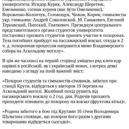
университета: Исидор Курик, Александр Шеретюк,
Емельченко, сотник куреня (має бути Омельченко),
Вороженко-Колончук, Головощук, Чижов, Кирик; гимназисты
укр. гимназии: Андрей Соколовский, М. Ганькевич, Евгений
Тернавский, Пипский, Гнаткевич. Президиум центрального
представительного органа студентов университета
постановил призвать студентов принять участие в похоронах.
Тела погибших прибудут на пассажирский вокзал, откуда в 2
ч. д. похоронная процессия направится мимо Владимирского
собора на Аскольдову могилу».
В цім же часописі на першій сторінці уміщено ряд клепсидр
нарівні в російській, як і українській мовах, з котрих деякі
наводимо з огляду на їхній важний зміст:
«Похорон студентів та гімназистів-січовиків, забитих при
станції Крути, відбудеться у вівторок 19 березня на
Аскольдовій могилі. Жалібний похід рушить від
пасажирського вокзалу о 2 год. дня. Родичів прохають
приходити пізнавати до похорону на вокзал (фрухтова вітка)».
«Родина забитого в бою під Крутами 16 січня Володимира
Шульгина сповіщає, що похорон його разом з другими
товаришами відбудеться сьогодні».