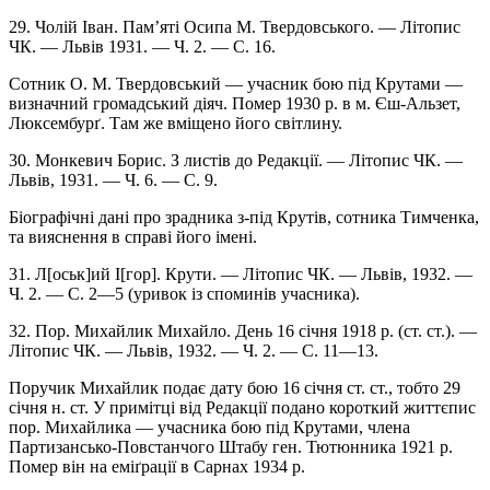
29. Чолій Іван. Пам’яті Осипа М. Твердовського. — Літопис
ЧК. — Львів 1931. — Ч. 2. — С. 16.
Сотник О. М. Твердовський — учасник бою під Крутами —
визначний громадський діяч. Помер 1930 р. в м. Єш-Альзет,
Люксембурґ. Там же вміщено його світлину.
30. Монкевич Борис. З листів до Редакції. — Літопис ЧК. —
Львів, 1931. — Ч. 6. — С. 9.
Біографічні дані про зрадника з-під Крутів, сотника Тимченка,
та вияснення в справі його імені.
31. Л[оськ]ий І[гор]. Крути. — Літопис ЧК. — Львів, 1932. —
Ч. 2. — С. 2—5 (уривок із споминів учасника).
32. Пор. Михайлик Михайло. День 16 січня 1918 р. (ст. ст.). —
Літопис ЧК. — Львів, 1932. — Ч. 2. — С. 11—13.
Поручик Михайлик подає дату бою 16 січня ст. ст., тобто 29
січня н. ст. У примітці від Редакції подано короткий життєпис
пор. Михайлика — учасника бою під Крутами, члена
Партизансько-Повстанчого Штабу ген. Тютюнника 1921 р.
Помер він на еміґрації в Сарнах 1934 р.