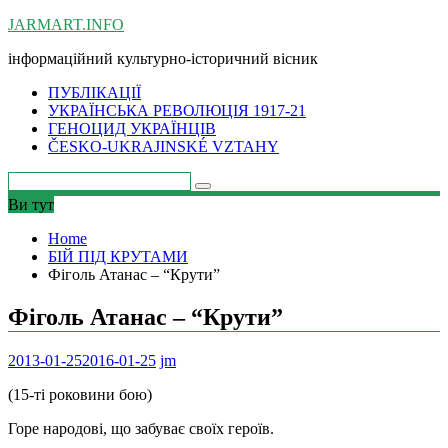
Skip
JARMART.INFO
to
інформаційний культурно-історичний вісник
content
ПУБЛІКАЦІЇ
УКРАЇНСЬКА РЕВОЛЮЦІЯ 1917-21
ГЕНОЦИД УКРАЇНЦІВ
ČESKO-UKRAJINSKÉ VZTAHY
Ви тут
Home
БІЙ ПІД КРУТАМИ
Фіголь Атанас – “Крути”
Фіголь Атанас – “Крути”
2013-01-25
2016-01-25
jm
(15-ті роковини бою)
Горе народові, що забуває своїх героїв.