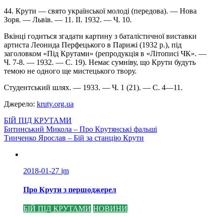
44. Крути — свято української молоді (передова). — Нова
Зоря. — Львів. — 11. II. 1932. — Ч. 10.
Вкінці годиться згадати картину з баталістичної виставки
артиста Леонида Перфецького в Парижі (1932 р.), під
заголовком «Під Крутами» (репродукція в «Літописі ЧК». —
Ч. 7-8. — 1932. — С. 19). Немає сумніву, що Крути будуть
темою не одного ще мистецького твору.
Студентський шлях. — 1933. — Ч. 1 (21). — С. 4—11.
Джерело:
kruty.org.ua
БІЙ ПІД КРУТАМИ
Навігація
Битинський Микола – Про Крутянські фальші
Тинченко Ярослав – Бій за станцію Крути
записів
2018-01-27
jm
Про Крути з першоджерел
БІЙ ПІД КРУТАМИ
НОВИНИ