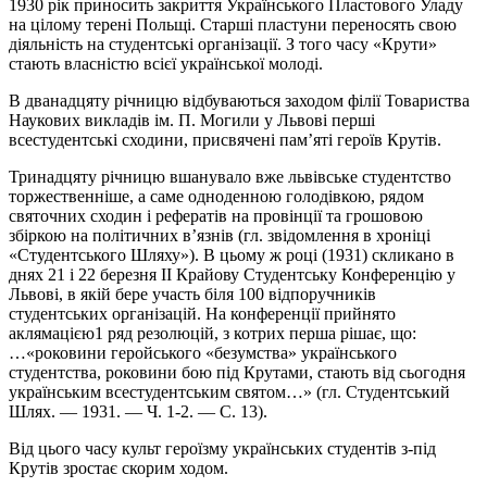
1930 рік приносить закриття Українського Пластового Уладу
на цілому терені Польщі. Старші пластуни переносять свою
діяльність на студентські організації. З того часу «Крути»
стають власністю всієї української молоді.
В дванадцяту річницю відбуваються заходом філії Товариства
Наукових викладів ім. П. Могили у Львові перші
всестудентські сходини, присвячені пам’яті героїв Крутів.
Тринадцяту річницю вшанувало вже львівське студентство
торжественніше, а саме одноденною голодівкою, рядом
святочних сходин і рефератів на провінції та грошовою
збіркою на політичних в’язнів (гл. звідомлення в хроніці
«Студентського Шляху»). В цьому ж році (1931) скликано в
днях 21 і 22 березня II Крайову Студентську Конференцію у
Львові, в якій бере участь біля 100 відпоручників
студентських організацій. На конференції прийнято
аклямацією1 ряд резолюцій, з котрих перша рішає, що:
…«роковини геройського «безумства» українського
студентства, роковини бою під Крутами, стають від сьогодня
українським всестудентським святом…» (гл. Студентський
Шлях. — 1931. — Ч. 1-2. — С. 13).
Від цього часу культ героїзму українських студентів з-під
Крутів зростає скорим ходом.