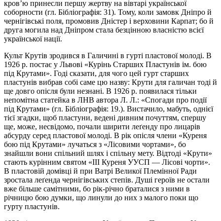
кров’ю принесли першу жертву на вівтарі української
соборности (гл. Бібліографія: 31). Тому, коли замовк Дніпро й
чернігівські поля, промовив Дністер і верховини Карпат; бо й
друга могила над Дніпром стала безцінною власністю всієї
української нації.
Культ Крутів зродився в Галичині в гурті пластової молоді. В
1926 р. постає у Львові «Курінь Старших Пластунів ім. бою
під Крутами». Годі сказати, для чого цей гурт старших
пластунів вибрав собі саме цю назву: Крути для галичан тоді й
ще довго опісля були незнані. В 1926 р. появилася тільки
непомітна статейка в ЛНВ автора Л. Л.: «Спогади про події
під Крутами» (гл. Бібліографія: 19.). Вистачило, мабуть, однієї
тієї згадки, щоб пластуни, ведені дивним почуттям, спершу
ще, може, несвідомо, почали ширити леґенду про лицарів
абсурду серед пластової молоді. В рік опісля члени «Куреня
бою під Крутами» лучаться з «Лісовими чортами», бо
знайшли вони спільний шлях і спільну мету. Відтоді «Крути»
стають курінним святом «III Куреня УУСП — Лісові чорти».
В пластовій домівці й при Ватрі Великої Племінної Ради
зростала леґенда чернігівських степів. Душі героїв не остали
вже більше самітними, бо рік-річно браталися з ними в
річницю бою думки, що линули до них з малого поки що
гурту пластунів.