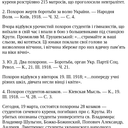
куреня розстріляно 215 матросів, що проголосили невтралітет.
2. Похорон жертв боротьби за волю України. — Народня
Воля. — Київ, 1918. — Ч. 32. — С. 4.
Вчора відбувся урочистий похорон студентів і гімназистів, що
виїхали в свій час і впали в бою з большевиками під станцією
Крути. Промовляв М. Грушевський: «…стримайте ж ваші
сльози, які котяться. Ці юнаки поклали свої голови за
визволення вітчини, і вітчина збереже про них вдячну пам’ять
на віки вічні».
3. Ю. Д. Два похорони. — Боротьба, орган Укр. Партії Соц.
Револ. — К., 21. III. 1918. — Ч. 21.
Похорон відбувся у вівторок 19. III. 1918; «…попереду учні
різних шкіл, дівчата несли вінці і квіти».
4. Похорон студентов-козаков. — Кіевская Мысль. — К., 19.
III. 1918. — Ч. 28. — С. 3.
Сегодня, 19 марта, состоятся похороны 28 козаков —
студентов сичевого куреня, погибших при с. Круты. Из
убитых опознаны студенты университета св. Владимира:
Владимир Шульгин, Божко-Божинский, Попович Александр,
Андреев, Дмитренко; студенты украинского народного