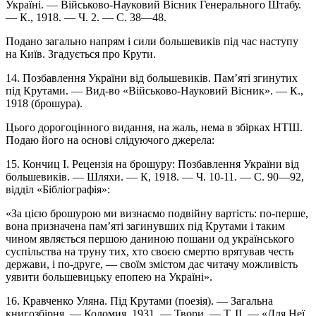
Україні. — Військово-Науковий Вісник Генерального Штабу.
— К., 1918. — Ч. 2. — С. 38—48.
Подано загально напрям і сили большевиків під час наступу
на Київ. Згадується про Крути.
14. Позбавлення України від большевиків. Пам’яті згинутих
під Крутами. — Вид-во «Військово-Науковий Вісник». — К.,
1918 (брошура).
Цього дорогоцінного видання, на жаль, нема в збірках НТШ.
Подаю його на основі слідуючого джерела:
15. Кончиц І. Рецензія на брошуру: Позбавлення України від
большевиків. — Шляхи. — К, 1918. — Ч. 10-11. — С. 90—92,
відділ «Бібліографія»:
«За цією брошурою ми визнаємо подвійну вартість: по-перше,
вона призначена пам’яті загинувших під Крутами і таким
чином являється першою даниною пошани од українського
суспільства на труну тих, хто своєю смертю врятував честь
держави, і по-друге, — своїм змістом дає читачу можливість
уявити большевицьку епопею на Україні».
16. Кравченко Уляна. Під Крутами (поезія). — Загальна
книгозбірня. — Коломия, 1931. — Твори. — Т. II. — «Для Неї