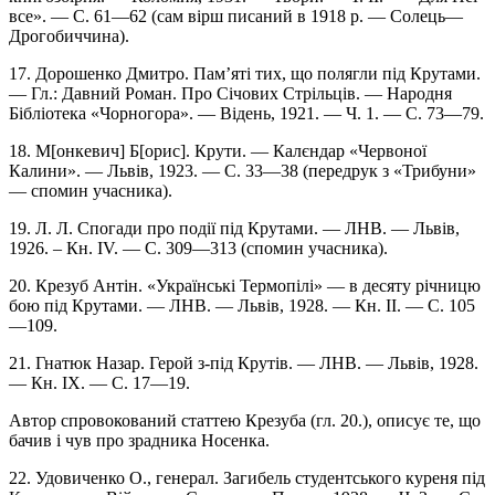
все». — С. 61—62 (сам вірш писаний в 1918 р. — Солець—
Дрогобиччина).
17. Дорошенко Дмитро. Пам’яті тих, що полягли під Крутами.
— Гл.: Давний Роман. Про Січових Стрільців. — Народня
Бібліотека «Чорногора». — Відень, 1921. — Ч. 1. — С. 73—79.
18. М[онкевич] Б[орис]. Крути. — Калєндар «Червоної
Калини». — Львів, 1923. — С. 33—38 (передрук з «Трибуни»
— спомин учасника).
19. Л. Л. Спогади про події під Крутами. — ЛНВ. — Львів,
1926. – Кн. IV. — С. 309—313 (спомин учасника).
20. Крезуб Антін. «Українські Термопілі» — в десяту річницю
бою під Крутами. — ЛНВ. — Львів, 1928. — Кн. II. — С. 105
—109.
21. Гнатюк Назар. Герой з-під Крутів. — ЛНВ. — Львів, 1928.
— Кн. IX. — С. 17—19.
Автор спровокований статтею Крезуба (гл. 20.), описує те, що
бачив і чув про зрадника Носенка.
22. Удовиченко О., генерал. Загибель студентського куреня під