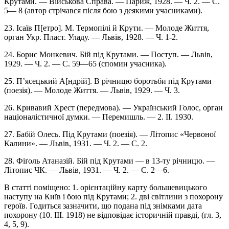
Крутами. — Військова Справа. — Париж, 1928. — Ч. 2. — С.
5— 8 (автор стрічався після бою з деякими учасниками).
23. Ісаїв П[етро]. М. Термопілі й Крути. — Молоде Життя,
орган Укр. Пласт. Уладу. — Львів, 1928. — Ч. 1-2.
24. Борис Монкевич. Бій під Крутами. — Поступ. — Львів,
1929. — Ч. 2. — С. 59—65 (спомин учасника).
25. П’ясецький А[ндрій]. В річницю боротьби під Крутами
(поезія). — Молоде Життя. — Львів, 1929. — Ч. 3.
26. Кривавий Хрест (передмова). — Український Голос, орган
націоналістичної думки. — Перемишль. — 2. II. 1930.
27. Бабій Олесь. Під Крутами (поезія). — Літопис «Червоної
Калини». — Львів, 1931. — Ч. 2. — С. 2.
28. Фіґоль Атаназій. Бій під Крутами — в 13-ту річницю. —
Літопис ЧК. — Львів, 1931. — Ч. 2. — С. 2—6.
В статті поміщено: 1. орієнтаційну карту большевицького
наступу на Київ і бою під Крутами; 2. дві світлини з похорону
героїв. Годиться зазначити, що подана під знімками дата
похорону (10. III. 1918) не відповідає історичній правді, (гл. 3,
4, 5, 9).