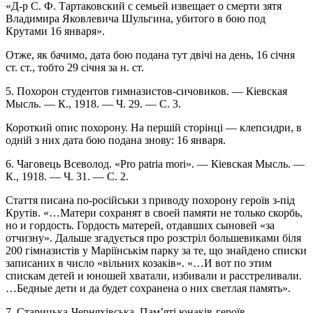
«Д-р С. Ф. Тартаковский с семьей извещает о смерти зятя
Владимира Яковлевича Шульгина, убитого в бою под
Крутами 16 января».
Отже, як бачимо, дата бою подана тут двічі на день, 16 січня
ст. ст., тобто 29 січня за н. ст.
5. Похорон студентов гимназистов-сичовиков. — Кіевская
Мысль. — К., 1918. — Ч. 29. — С. 3.
Короткий опис похорону. На першій сторінці — клепсидри, в
одній з них дата бою подана знову: 16 января.
6. Чаговець Всеволод. «Рro patria mori». — Кіевская Мысль. —
К., 1918. — Ч. 31. — С. 2.
Стаття писана по-російськи з приводу похорону героїв з-під
Крутів. «…Матери сохранят в своей памяти не только скорбь,
но и гордость. Гордость матерей, отдавших сыновей «за
отчизну». Дальше згадується про розстріл большевиками біля
200 гімназистів у Маріїнськім парку за те, що знайдено списки
записаних в число «вільних козаків». «…И вот по этим
спискам детей и юношей хватали, избивали и расстреливали.
…Бедные дети и да будет сохранена о них светлая память».
7. Старицька-Черняхівська. Пам’яті юнаків-героїв,