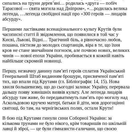
сипались на труни дерев’яні… родилась «друга — побіч
Тарасової — свята могила над Дніпром», «…родилась велика
леґенда, …леґенда свобідної нації про «300 героїв — лицарів
абсурду».
Першими ластівками всенаціонального культу Крутів були
часописні статті й звідомлення, що появилися в той час у
Києві, Львові, Відні… Трагічний біль, а рівночасно любов,
пошана, пієтизм до молодих спартанців, віра в те, що їхня
кров не стане звичайним погноєм, але почвою нових, великих
чинів — нової епохи України, пробивається в кожній навіть
найбільше скромній новинці.
Першу, незначну данину пам’яті героїв сплатив Український
Генеральний Штаб виданням брошури, присвяченої пам’яті
тих, що впали під Крутами (гл. Бібліографія: 14, 15). Нова
хвиля большевизму, що до сьогодні заливає Україну, перервала
дальшу появу зовнішніх виявів культу. Але леґенда лицарів
абсурду там живе, бо передаватимуть пам’ять про могилу над
Аскольдовою кручею матері, батьки й діти, мов дорогоцінні
святощі, бо там, на чернігівських полях, остали Крути!
В бою під Крутами гинули сини Соборної України: за
кількома трунами не було нікого, крім товаришів по шкільній
лавці й зброї, — це були гімназисти-галичани, що своєю