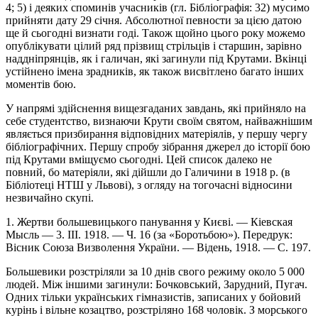
4; 5) і деяких споминів учасників (гл. Бібліографія: 32) мусимо
прийняти дату 29 січня. Абсолютної певности за цією датою
ще й сьогодні визнати годі. Також щойно цього року можемо
опублікувати цілий ряд прізвищ стрільців і старшин, зарівно
наддніпрянців, як і галичан, які загинули під Крутами. Вкінці
устійнено імена зрадників, як також висвітлено багато інших
моментів бою.
У напрямі здійснення вищезгаданих завдань, які прийняло на
себе студентство, визнаючи Крути своїм святом, найважнішим
являється призбирання відповідних матеріялів, у першу чергу
бібліографічних. Першу спробу зібрання джерел до історії бою
під Крутами вміщуємо сьогодні. Цей список далеко не
повний, бо матеріяли, які дійшли до Галичини в 1918 р. (в
Бібліотеці НТШ у Львові), з огляду на тогочасні відносини
незвичайно скупі.
1. Жертви большевицького панування у Києві. — Кіевская
Мысль — 3. III. 1918. — Ч. 16 (за «Боротьбою»). Передрук:
Вісник Союза Визволення України. — Відень, 1918. — С. 197.
Большевики розстріляли за 10 днів свого режиму около 5 000
людей. Між іншими загинули: Бочковський, Зарудний, Пугач.
Одних тільки українських гімназистів, записаних у бойовий
курінь і вільне козацтво, розстріляно 168 чоловік. З морського