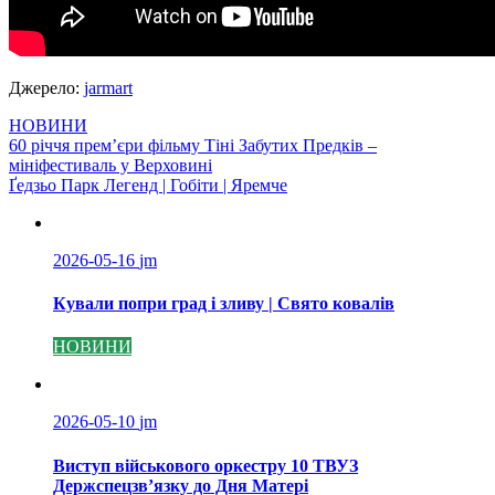
Джерело:
jarmart
НОВИНИ
Навігація
60 річчя прем’єри фільму Тіні Забутих Предків –
мініфестиваль у Верховині
записів
Ґедзьо Парк Легенд | Гобіти | Яремче
2026-05-16
jm
Кували попри град і зливу | Свято ковалів
НОВИНИ
2026-05-10
jm
Виступ військового оркестру 10 ТВУЗ
Держспецзв’язку до Дня Матері