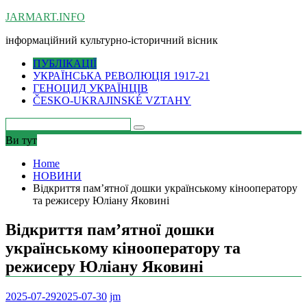
Skip
JARMART.INFO
to
інформаційний культурно-історичний вісник
content
ПУБЛІКАЦІЇ
УКРАЇНСЬКА РЕВОЛЮЦІЯ 1917-21
ГЕНОЦИД УКРАЇНЦІВ
ČESKO-UKRAJINSKÉ VZTAHY
Ви тут
Home
НОВИНИ
Відкриття пам’ятної дошки українському кінооператору
та режисеру Юліану Яковині
Відкриття пам’ятної дошки
українському кінооператору та
режисеру Юліану Яковині
2025-07-29
2025-07-30
jm