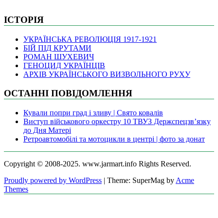
ІСТОРІЯ
УКРАЇНСЬКА РЕВОЛЮЦІЯ 1917-1921
БІЙ ПІД КРУТАМИ
РОМАН ШУХЕВИЧ
ГЕНОЦИД УКРАЇНЦІВ
АРХІВ УКРАЇНСЬКОГО ВИЗВОЛЬНОГО РУХУ
ОСТАННІ ПОВІДОМЛЕННЯ
Кували попри град і зливу | Свято ковалів
Виступ військового оркестру 10 ТВУЗ Держспецзв’язку
до Дня Матері
Ретроавтомобілі та мотоцикли в центрі | фото за донат
Copyright © 2008-2025. www.jarmart.info Rights Reserved.
Proudly powered by WordPress
|
Theme: SuperMag by
Acme
Themes