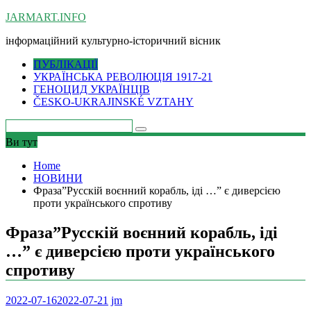
Skip
JARMART.INFO
to
інформаційний культурно-історичний вісник
content
ПУБЛІКАЦІЇ
УКРАЇНСЬКА РЕВОЛЮЦІЯ 1917-21
ГЕНОЦИД УКРАЇНЦІВ
ČESKO-UKRAJINSKÉ VZTAHY
Ви тут
Home
НОВИНИ
Фраза”Русскій воєнний корабль, іді …” є диверсією
проти українського спротиву
Фраза”Русскій воєнний корабль, іді
…” є диверсією проти українського
спротиву
2022-07-16
2022-07-21
jm