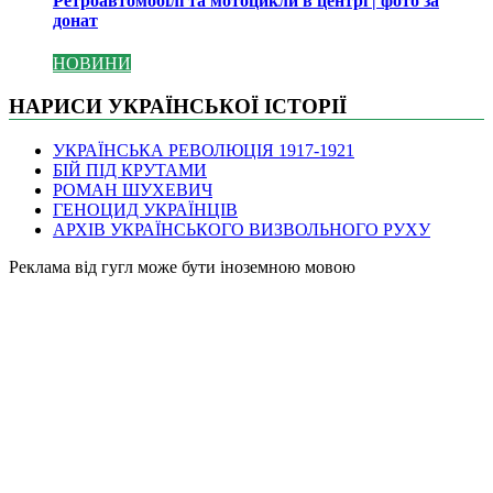
Ретроавтомобілі та мотоцикли в центрі | фото за
донат
НОВИНИ
НАРИСИ УКРАЇНСЬКОЇ ІСТОРІЇ
УКРАЇНСЬКА РЕВОЛЮЦІЯ 1917-1921
БІЙ ПІД КРУТАМИ
РОМАН ШУХЕВИЧ
ГЕНОЦИД УКРАЇНЦІВ
АРХІВ УКРАЇНСЬКОГО ВИЗВОЛЬНОГО РУХУ
Pеклама від гугл може бути іноземною мовою