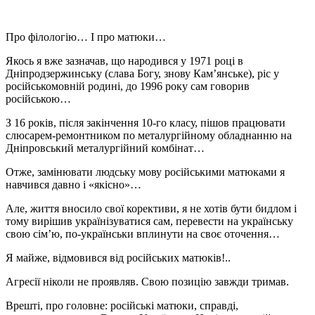
Про філологію… І про матюки…
Якось я вже зазначав, що народився у 1971 році в
Дніпродзержинську (слава Богу, знову Кам’янське), ріс у
російськомовній родині, до 1996 року сам говорив
російською…
З 16 років, після закінчення 10-го класу, пішов працювати
слюсарем-ремонтником по металургійному обладнанню на
Дніпровський металургійний комбінат…
Отже, замінювати людську мову російськими матюками я
навчився давно і «якісно»…
Але, життя вносило свої корективи, я не хотів бути бидлом і
тому вирішив українізуватися сам, перевести на українську
свою сім’ю, по-українськи вплинути на своє оточення…
Я майже, відмовився від російських матюків!..
Агресії ніколи не проявляв. Свою позицію завжди тримав.
Врешті, про головне: російські матюки, справді,