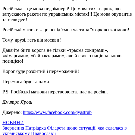
Російська – це мова недоімперіі! Це мова тих тварюк, що
запускають ракети по українських містах!!! Це мова окупантів
та нелюдей!
Російські матюки – це невід’ємна частина їх орківської мови!
Тому, друзі, геть від москви!
Давайте бити ворога не тільки «трьома сокирами»,
«хімарсами», «байрактарами», але й своєю національною
позицією!
Ворог буде розбитий і переможений!
Перемога буде за нами!
P.S. Російські матюки перетворюють нас на росіян.
Дмитро Ярош
Джерело:
https://www.facebook.com/dyastrub
НОВИНИ
Навігація
Звернення Патріарха Філарета щодо ситуації, яка склалася в
українському Православ’ї