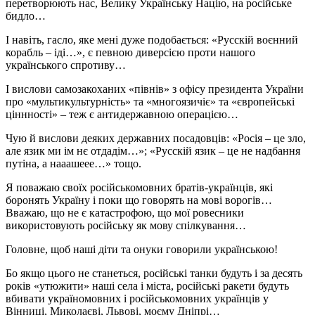
перетворюють нас, Велику Українську Націю, на російське
бидло…
І навіть, гасло, яке мені дуже подобається: «Русскій воєнний
корабль – іді…», є певною диверсією проти нашого
українського спротиву…
І вислови самозакоханих «півнів» з офісу президента України
про «мультикультурність» та «многоязичіє» та «європейські
ціннності» – теж є антидержавною операцією…
Чую й вислови деяких державних посадовців: «Росія – це зло,
але язик ми ім нє отдадім…»; «Русскій язик – це не надбання
путіна, а нааашеее…» тощо.
Я поважаю своїх російськомовних братів-українців, які
боронять Україну і поки що говорять на мові ворогів…
Вважаю, що не є катастрофою, що мої ровесники
використовують російську як мову спілкування…
Головне, щоб наші діти та онуки говорили українською!
Бо якщо цього не станеться, російські танки будуть і за десять
років «утюжити» наші села і міста, російські ракети будуть
вбивати україномовних і російськомовних українців у
Вінниці, Миколаєві, Львові, моєму Дніпрі…