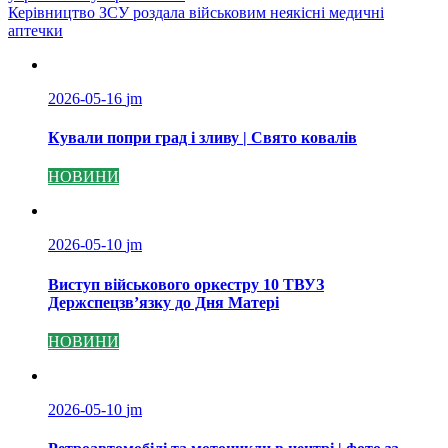
записів
Керівництво ЗСУ роздала військовим неякісні медичні
аптечки
2026-05-16
jm
Кували попри град і зливу | Свято ковалів
НОВИНИ
2026-05-10
jm
Виступ військового оркестру 10 ТВУЗ
Держспецзв’язку до Дня Матері
НОВИНИ
2026-05-10
jm