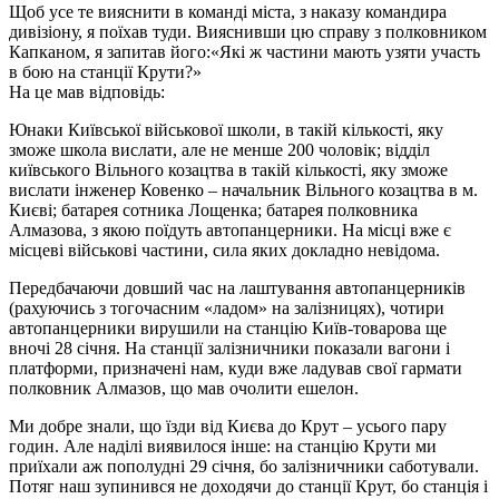
Щоб усе те вияснити в команді міста, з наказу командира
дивізіону, я поїхав туди. Вияснивши цю справу з полковником
Капканом, я запитав його:«Які ж частини мають узяти участь
в бою на станції Крути?»
На це мав відповідь:
Юнаки Київської військової школи, в такій кількості, яку
зможе школа вислати, але не менше 200 чоловік; відділ
київського Вільного козацтва в такій кількості, яку зможе
вислати інженер Ковенко – начальник Вільного козацтва в м.
Києві; батарея сотника Лощенка; батарея полковника
Алмазова, з якою поїдуть автопанцерники. На місці вже є
місцеві військові частини, сила яких докладно невідома.
Передбачаючи довший час на лаштування автопанцерників
(рахуючись з тогочасним «ладом» на залізницях), чотири
автопанцерники вирушили на станцію Київ-товарова ще
вночі 28 січня. На станції залізничники показали вагони і
платформи, призначені нам, куди вже ладував свої гармати
полковник Алмазов, що мав очолити ешелон.
Ми добре знали, що їзди від Києва до Крут – усього пару
годин. Але наділі виявилося інше: на станцію Крути ми
приїхали аж пополудні 29 січня, бо залізничники саботували.
Потяг наш зупинився не доходячи до станції Крут, бо станція і