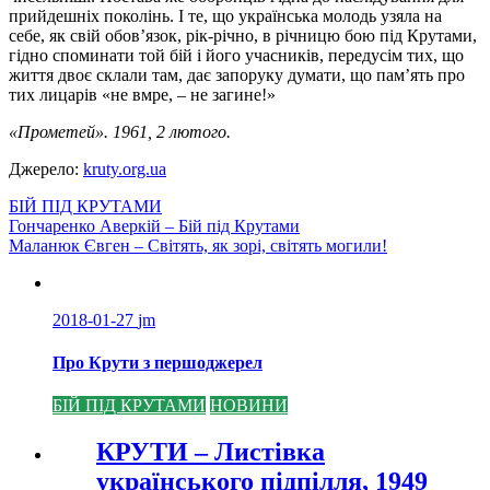
прийдешніх поколінь. І те, що українська молодь узяла на
себе, як свій обов’язок, рік-річно, в річницю бою під Крутами,
гідно споминати той бій і його учасників, передусім тих, що
життя двоє склали там, дає запоруку думати, що пам’ять про
тих лицарів «не вмре, – не загине!»
«Прометей». 1961, 2 лютого.
Джерело:
kruty.org.ua
БІЙ ПІД КРУТАМИ
Навігація
Гончаренко Аверкій – Бій під Крутами
Маланюк Євген – Світять, як зорі, світять могили!
записів
2018-01-27
jm
Про Крути з першоджерел
БІЙ ПІД КРУТАМИ
НОВИНИ
КРУТИ – Листівка
українського підпілля, 1949