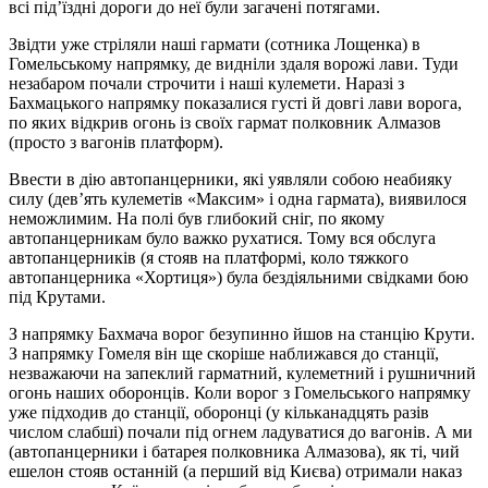
всі під’їздні дороги до неї були загачені потягами.
Звідти уже стріляли наші гармати (сотника Лощенка) в
Гомельському напрямку, де видніли здаля ворожі лави. Туди
незабаром почали строчити і наші кулемети. Наразі з
Бахмацького напрямку показалися густі й довгі лави ворога,
по яких відкрив огонь із своїх гармат полковник Алмазов
(просто з вагонів платформ).
Ввести в дію автопанцерники, які уявляли собою неабияку
силу (дев’ять кулеметів «Максим» і одна гармата), виявилося
неможлимим. На полі був глибокий сніг, по якому
автопанцерникам було важко рухатися. Тому вся обслуга
автопанцерників (я стояв на платформі, коло тяжкого
автопанцерника «Хортиця») була бездіяльними свідками бою
під Крутами.
З напрямку Бахмача ворог безупинно йшов на станцію Крути.
З напрямку Гомеля він ще скоріше наближався до станції,
незважаючи на запеклий гарматний, кулеметний і рушничний
огонь наших оборонців. Коли ворог з Гомельського напрямку
уже підходив до станції, оборонці (у кільканадцять разів
числом слабші) почали під огнем ладуватися до вагонів. А ми
(автопанцерники і батарея полковника Алмазова), як ті, чий
ешелон стояв останній (а перший від Києва) отримали наказ