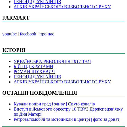
ГЕНОЦИД УКРАЇНЦІВ
АРХІВ УКРАЇНСЬКОГО ВИЗВОЛЬНОГО РУХУ
JARMART
youtube
|
facebook
|
про нас
ІСТОРІЯ
УКРАЇНСЬКА РЕВОЛЮЦІЯ 1917-1921
БІЙ ПІД КРУТАМИ
РОМАН ШУХЕВИЧ
ГЕНОЦИД УКРАЇНЦІВ
АРХІВ УКРАЇНСЬКОГО ВИЗВОЛЬНОГО РУХУ
ОСТАННІ ПОВІДОМЛЕННЯ
Кували попри град і зливу | Свято ковалів
Виступ військового оркестру 10 ТВУЗ Держспецзв’язку
до Дня Матері
Ретроавтомобілі та мотоцикли в центрі | фото за донат