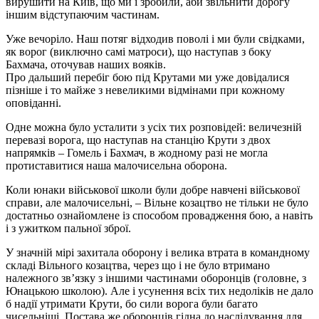
вирушити на Київ, що ми і зробили, аби звільнити дорогу
іншим відступаючим частинам.
Уже вечоріло. Наш потяг відходив поволі і ми були свідками,
як ворог (виключно самі матроси), що наступав з боку
Бахмача, оточував наших вояків.
Про дальший перебіг бою під Крутами ми уже довідалися
пізніше і то майже з невеликими відмінами при кожному
оповіданні.
Одне можна було усталити з усіх тих розповідей: величезній
перевазі ворога, що наступав на станцію Крути з двох
напрямків – Гомель і Бахмач, в жодному разі не могла
протиставитися наша малочисельна оборона.
Коли юнаки військової школи були добре навчені військової
справи, але малочисельні, – Вільне козацтво не тільки не було
достатньо ознайомлене із способом провадження бою, а навіть
і з ужитком пальної зброї.
У значній мірі захитала оборону і велика втрата в командному
складі Вільного козацтва, через що і не було втримано
належного зв’язку з іншими частинами оборонців (головне, з
Юнацькою школою). Але і усунення всіх тих недоліків не дало
б надії утримати Крути, бо сили ворога були багато
чисельніші. Постава же оборонців гідна до наслідування для