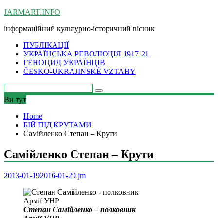
Skip
JARMART.INFO
to
інформаційний культурно-історичний вісник
content
ПУБЛІКАЦІЇ
УКРАЇНСЬКА РЕВОЛЮЦІЯ 1917-21
ГЕНОЦИД УКРАЇНЦІВ
ČESKO-UKRAJINSKÉ VZTAHY
Ви тут
Home
БІЙ ПІД КРУТАМИ
Самійленко Степан – Крути
Самійленко Степан – Крути
2013-01-19
2016-01-29
jm
Степан Самійленко – полковник