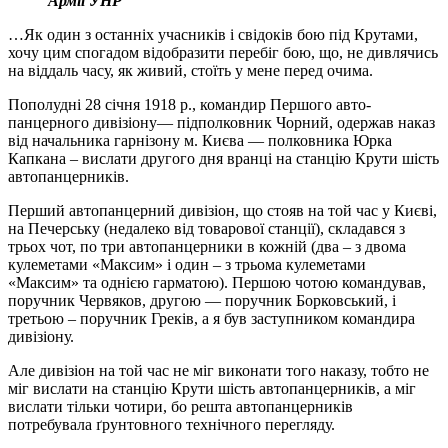
Армії УНР
…Як один з останніх учасників і свідоків бою під Крутами,
хочу цим спогадом відобразити перебіг бою, що, не дивлячись
на віддаль часу, як живий, стоїть у мене перед очима.
Пополудні 28 січня 1918 р., командир Першого авто-
панцерного дивізіону— підполковник Чорний, одержав наказ
від начальника гарнізону м. Києва — полковника Юрка
Капкана – вислати другого дня вранці на станцію Крути шість
автопанцерників.
Перший автопанцерний дивізіон, що стояв на той час у Києві,
на Печерську (недалеко від товарової станції), складався з
трьох чот, по три автопанцерники в кожній (два – з двома
кулеметами «Максим» і один – з трьома кулеметами
«Максим» та однією гарматою). Першою чотою командував,
поручник Червяков, другою — поручник Борковський, і
третьою – поручник Греків, а я був заступником командира
дивізіону.
Але дивізіон на той час не міг виконати того наказу, тобто не
міг вислати на станцію Крути шість автопанцерників, а міг
вислати тільки чотири, бо решта автопанцерників
потребувала ґрунтовного технічного перегляду.