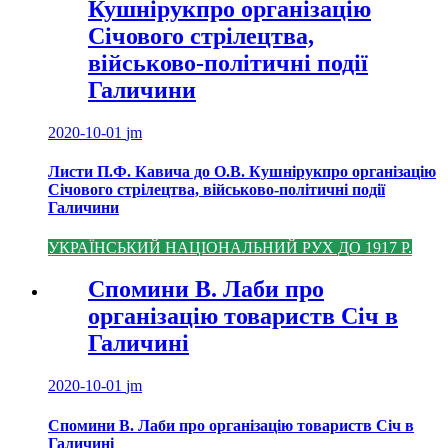
Кушнірукпро організацію
Січового стрілецтва,
військово-політичні події
Галичини
2020-10-01
jm
Листи П.Ф. Кавича до О.В. Кушнірукпро організацію
Січового стрілецтва, військово-політичні події
Галичини
УКРАЇНСЬКИЙ НАЦІОНАЛЬНИЙ РУХ ДО 1917 Р.
Спомини В. Лаби про
організацію товариств Січ в
Галичині
2020-10-01
jm
Спомини В. Лаби про організацію товариств Січ в
Галичині