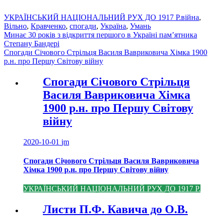
УКРАЇНСЬКИЙ НАЦІОНАЛЬНИЙ РУХ ДО 1917 Р.
війна
,
Вільно
,
Кравченко
,
спогади
,
Україна
,
Умань
Навігація
Минає 30 років з відкриття першого в Україні пам’ятника
Степану Бандері
записів
Спогади Січового Стрільця Василя Вавриковича Хімка 1900
р.н. про Першу Світову війну
Спогади Січового Стрільця
Василя Вавриковича Хімка
1900 р.н. про Першу Світову
війну
2020-10-01
jm
Спогади Січового Стрільця Василя Вавриковича
Хімка 1900 р.н. про Першу Світову війну
УКРАЇНСЬКИЙ НАЦІОНАЛЬНИЙ РУХ ДО 1917 Р.
Листи П.Ф. Кавича до О.В.