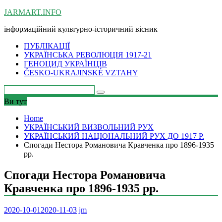
Skip
JARMART.INFO
to
інформаційний культурно-історичний вісник
content
ПУБЛІКАЦІЇ
УКРАЇНСЬКА РЕВОЛЮЦІЯ 1917-21
ГЕНОЦИД УКРАЇНЦІВ
ČESKO-UKRAJINSKÉ VZTAHY
Ви тут
Home
УКРАЇНСЬКИЙ ВИЗВОЛЬНИЙ РУХ
УКРАЇНСЬКИЙ НАЦІОНАЛЬНИЙ РУХ ДО 1917 Р.
Спогади Нестора Романовича Кравченка про 1896-1935
рр.
Спогади Нестора Романовича
Кравченка про 1896-1935 рр.
2020-10-01
2020-11-03
jm