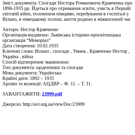
Зміст документа: Спогади Нестора Романовича Кравченка про
1896-1935 рр. Йдеться про отримання освіти, участь в Першій
світовій війні, полонення німцями, перебування в госпіталі у
Вільно, в німецькому полоні, життя родини в міжвоєнний час
Автори: Нестор Кравченко
Організація-видавник: Львівська історико-просвітницька
організація “Меморіал”
Дата створення: 10.02.1935
Ключові слова: Вільно , спогади , Умань , Кравченко Нестор ,
Україна , війна
Спосіб відтворення: машинопис
Тип документа: щоденники та спогади
Мова документа: Українська
Крайні дати: 1892 – 1935
Архіви та колекції: АЦДВР – Ф. 11. – Т. 31.
ЗАВАНТАЖИТИ:
23999.pdf
Джерело: http://avr.org.ua/viewDoc/23999