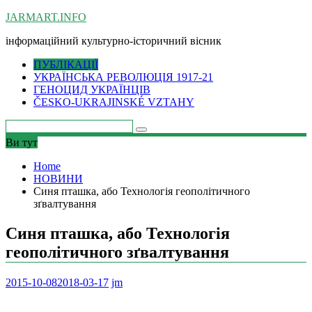
Skip
JARMART.INFO
to
інформаційний культурно-історичний вісник
content
ПУБЛІКАЦІЇ
УКРАЇНСЬКА РЕВОЛЮЦІЯ 1917-21
ГЕНОЦИД УКРАЇНЦІВ
ČESKO-UKRAJINSKÉ VZTAHY
Ви тут
Home
НОВИНИ
Синя пташка, або Технологія геополітичного
зґвалтування
Синя пташка, або Технологія
геополітичного зґвалтування
2015-10-08
2018-03-17
jm