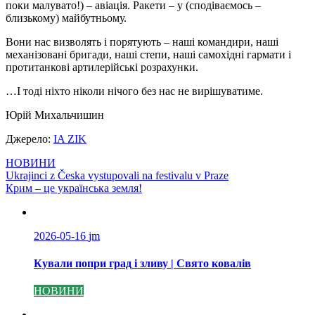
поки малувато!) – авіація. Ракети – у (сподіваємось –
близькому) майбутньому.
Вони нас визволять і порятують – наші командири, наші
механізовані бригади, наші степи, наші самохідні гармати і
протитанкові артилерійські розрахунки.
…І тоді ніхто ніколи нічого без нас не вирішуватиме.
Юрій Михальчишин
Джерело:
IA ZIK
НОВИНИ
Навігація
Ukrajinci z Česka vystupovali na festivalu v Praze
Крим – це українська земля!
записів
2026-05-16
jm
Кували попри град і зливу | Свято ковалів
НОВИНИ