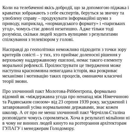
Коли на телебаченні якісь добродії, що за допомогою піджака і
краватки зображають з себе експертів, беруться за звичну та
улюблену справу – продукувати інформаційні шуми з
приводу, наприклад, «нормандського формату» і «паризьких
угод», чомусь стає доволі незатишно. Адже тільки тоді
розумієш, скільки людей ходить вулицями з результатами
спілкування з телевізором у голові.
Насправді до геополітики неможливо підходити з точки зору
критеріїв совісті – у тих, хто приймає доленосні рішення у
верхньому наддержавному ешелоні, немає такого елементу
моральної рефлексії. Проілюструвати це твердження може
наступна красномовна невигадана історія, яка розкриває
механізми і мотивацію таких процесів, оминаючи класичні
теорії змови.
Про злочинний пакт Молотова-Ріббентропа, формально
відомий як «міждержавна угода про ненапад між Німеччиною
та Радянським союзом» від 23 серпня 1939 року, засуджений і
затаврований усіма нормальними державами, знає кожен
школяр. А от про не менш злочинний пакт Черчілля-Сталіна
розповідати чомусь соромляться. Хоча в результаті мільйони ні
в чому не винних людей кинуто на розтерзання архітекторам
ГУЛАГУ і менеджерам Голодомору.