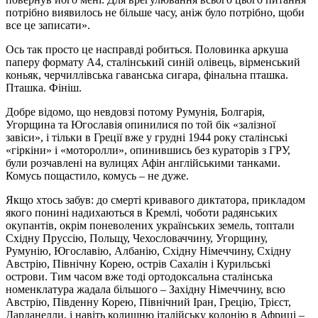
потрібно виявилось не більше часу, аніж було потрібно, щоби
все це записати».
Ось так просто це насправді робиться. Половинка аркуша
паперу формату А4, сталінський синій олівець, вірменський
коньяк, черчиллівська гаванська сигара, фінальна пташка.
Пташка. Фініш.
Добре відомо, що невдовзі потому Румунія, Болгарія,
Угорщина та Югославія опинилися по той бік «залізної
завіси», і тільки в Греції вже у грудні 1944 року сталінські
«гіркіни» і «моторолли», опинившись без кураторів з ГРУ,
були розчавлені на вулицях Афін англійськими танками.
Комусь пощастило, комусь – не дуже.
Якщо хтось забув: до смерті кривавого диктатора, прикладом
якого понині надихаються в Кремлі, чоботи радянських
окупантів, окрім поневолених українських земель, топтали
Східну Пруссію, Польщу, Чехословаччину, Угорщину,
Румунію, Югославію, Албанію, Східну Німеччину, Східну
Австрію, Північну Корею, острів Сахалін і Курильські
острови. Тим часом вже тоді ортодоксальна сталінська
номенклатура жадала більшого – Західну Німеччину, всю
Австрію, Південну Корею, Північний Іран, Грецію, Трієст,
Дарданелли, і навіть колишню італійську колонію в Африці –