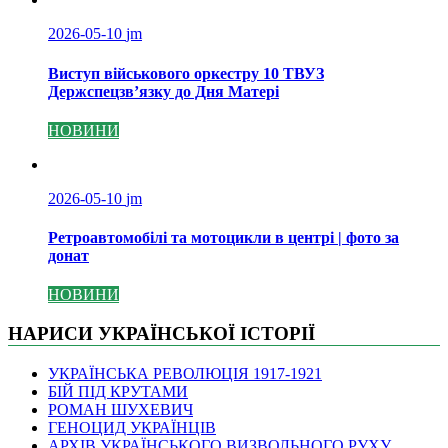
2026-05-10
jm
Виступ військового оркестру 10 ТВУЗ
Держспецзв’язку до Дня Матері
НОВИНИ
2026-05-10
jm
Ретроавтомобілі та мотоцикли в центрі | фото за
донат
НОВИНИ
НАРИСИ УКРАЇНСЬКОЇ ІСТОРІЇ
УКРАЇНСЬКА РЕВОЛЮЦІЯ 1917-1921
БІЙ ПІД КРУТАМИ
РОМАН ШУХЕВИЧ
ГЕНОЦИД УКРАЇНЦІВ
АРХІВ УКРАЇНСЬКОГО ВИЗВОЛЬНОГО РУХУ