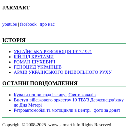
JARMART
youtube
|
facebook
|
про нас
ІСТОРІЯ
УКРАЇНСЬКА РЕВОЛЮЦІЯ 1917-1921
БІЙ ПІД КРУТАМИ
РОМАН ШУХЕВИЧ
ГЕНОЦИД УКРАЇНЦІВ
АРХІВ УКРАЇНСЬКОГО ВИЗВОЛЬНОГО РУХУ
ОСТАННІ ПОВІДОМЛЕННЯ
Кували попри град і зливу | Свято ковалів
Виступ військового оркестру 10 ТВУЗ Держспецзв’язку
до Дня Матері
Ретроавтомобілі та мотоцикли в центрі | фото за донат
Copyright © 2008-2025. www.jarmart.info Rights Reserved.