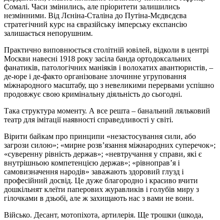
Сомалі. Часи змінились, але пріоритети залишились
незмінними. Від Лєніна-Сталіна до Путіна-Мєдвєдєва
стратегічний курс на євразійську імперську експансію
залишається непорушним.
Практично виповнюється столітній ювілей, відколи в центрі
Москви навесні 1918 року засіла банда ортодоксальних
фанатиків, патологічних маніяків і волохатих авантюристів, –
де-юре і де-факто організоване злочинне угруповання
міжнародного масштабу, що з невеликими перервами успішно
продовжує свою кримінальну діяльність до сьогодні.
Така структура моменту. А все решта – банальний ляльковий
театр для імітації наявності справедливості у світі.
Вірити байкам про принципи «незастосування сили, або
загрози силою»; «мирне розв’язання міжнародних суперечок»;
«суверенну рівність держав»; «невтручання у справи, які є
внутрішньою компетенцією держав»; «рівноправ’я і
самовизначення народів» заважають здоровий глузд і
професійний досвід. Це дуже благородно і красиво вчити
дошкільнят клеїти паперових журавликів і голубів миру з
гілочками в дзьобі, але ж захищають нас з вами не вони.
Військо. Десант, мотопіхота, артилерія. Ще трошки (шкода,