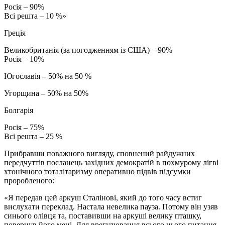
Росія – 90%
Всі решта – 10 %»
Греція
Великобританія (за погодженням із США) – 90%
Росія – 10%
Югославія – 50% на 50 %
Угорщина – 50% на 50%
Болгарія
Росія – 75%
Всі решта – 25 %
Прибравши поважного вигляду, сповнений райдужних
передчуттів посланець західних демократій в похмурому лігві
хтонічного тоталітаризму оперативно підвів підсумки
проробленого:
«Я передав цей аркуш Сталінові, який до того часу встиг
вислухати переклад. Настала невелика пауза. Потому він узяв
синього олівця та, поставивши на аркуші велику пташку,
повернув його мені. Для врегулювання всього цього питання