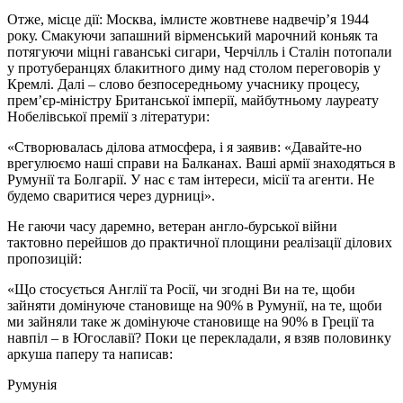
Отже, місце дії: Москва, імлисте жовтневе надвечір’я 1944
року. Смакуючи запашний вірменський марочний коньяк та
потягуючи міцні гаванські сигари, Черчілль і Сталін потопали
у протуберанцях блакитного диму над столом переговорів у
Кремлі. Далі – слово безпосередньому учаснику процесу,
прем’єр-міністру Британської імперії, майбутньому лауреату
Нобелівської премії з літератури:
«Створювалась ділова атмосфера, і я заявив: «Давайте-но
врегулюємо наші справи на Балканах. Ваші армії знаходяться в
Румунії та Болгарії. У нас є там інтереси, місії та агенти. Не
будемо сваритися через дурниці».
Не гаючи часу даремно, ветеран англо-бурської війни
тактовно перейшов до практичної площини реалізації ділових
пропозицій:
«Що стосується Англії та Росії, чи згодні Ви на те, щоби
зайняти домінуюче становище на 90% в Румунії, на те, щоби
ми зайняли таке ж домінуюче становище на 90% в Греції та
навпіл – в Югославії? Поки це перекладали, я взяв половинку
аркуша паперу та написав:
Румунія