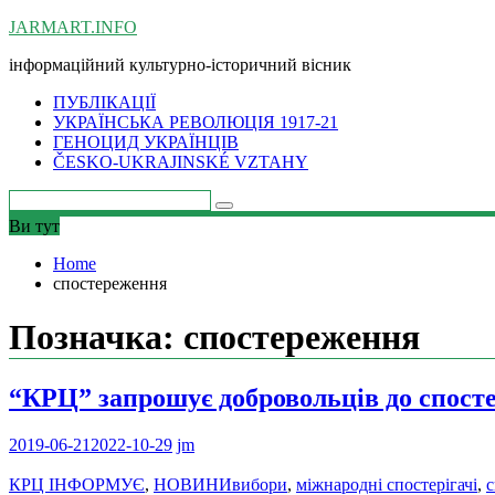
Skip
JARMART.INFO
to
інформаційний культурно-історичний вісник
content
ПУБЛІКАЦІЇ
УКРАЇНСЬКА РЕВОЛЮЦІЯ 1917-21
ГЕНОЦИД УКРАЇНЦІВ
ČESKO-UKRAJINSKÉ VZTAHY
Ви тут
Home
спостереження
Позначка:
спостереження
“КРЦ” запрошує добровольців до спостер
2019-06-21
2022-10-29
jm
КРЦ ІНФОРМУЄ
,
НОВИНИ
вибори
,
міжнародні спостерігачі
,
с