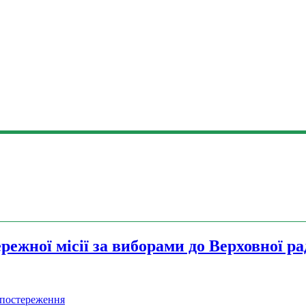
ежної місії за виборами до Верховної р
постереження