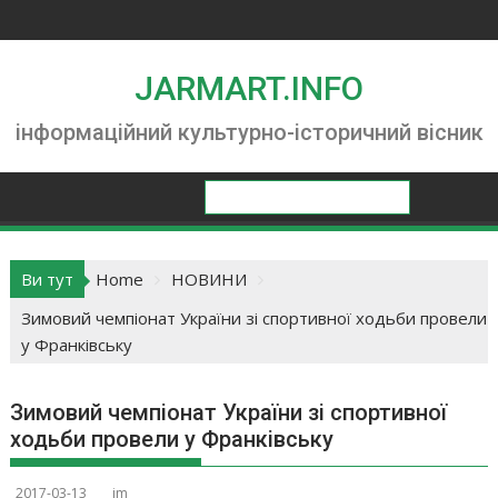
Skip
to
content
JARMART.INFO
інформаційний культурно-історичний вісник
Ви тут
Home
НОВИНИ
Зимовий чемпіонат України зі спортивної ходьби провели
у Франківську
Зимовий чемпіонат України зі спортивної
ходьби провели у Франківську
2017-03-13
jm