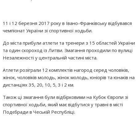
11 і 12 березня 2017 року в Івано-Франківську відбувався
чемпіонат України зі спортивної ходьби.
До міста прибули атлети та тренери з 15 областей України
та один скороход із Литви. Змагання проходили по вулиці
Незалежності у центральній частині міста.
Атлети розіграли 12 комплектів нагород серед чоловіків,
жінок, чоловіків молодь, жінок молодь, юніорів та юнаків на
дистанціях 35, 20, 10, 5, 3 і 2 км.
Також ці змагання були відбірковими на Кубок Європи зі
спортивної ходьби, який має відбутися у травні в місті
Подєбради в Чеській Республіці.