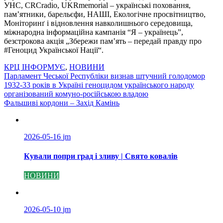
УНС, CRCradio, UKRmemorial – українські поховання,
пам’ятники, барельєфи, НАШІ, Екологічне просвітництво,
Моніторинґ і відновлення навколишнього середовища,
міжнародна інформаційна кампанія “Я – українець”,
безстрокова акція „Збережи пам’ять – передай правду про
#Геноцид Української Нації“.
КРЦ ІНФОРМУЄ
,
НОВИНИ
Навігація
Парламент Чеської Республіки визнав штучний голодомор
1932-33 років в Україні геноцидом українського народу
записів
організований комуно-російською владою
Фальшиві кордони – Захід Камінь
2026-05-16
jm
Кували попри град і зливу | Свято ковалів
НОВИНИ
2026-05-10
jm