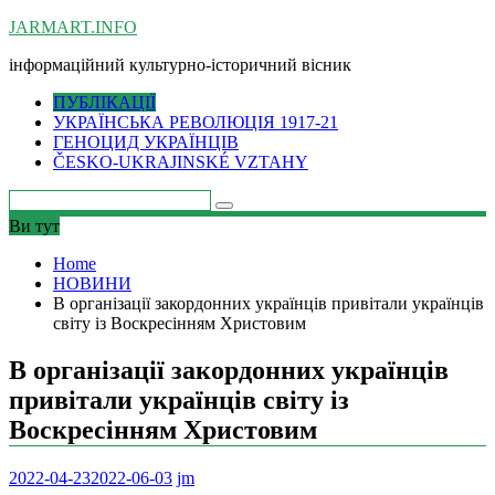
Skip
JARMART.INFO
to
інформаційний культурно-історичний вісник
content
ПУБЛІКАЦІЇ
УКРАЇНСЬКА РЕВОЛЮЦІЯ 1917-21
ГЕНОЦИД УКРАЇНЦІВ
ČESKO-UKRAJINSKÉ VZTAHY
Ви тут
Home
НОВИНИ
В організації закордонних українців привітали українців
світу із Воскресінням Христовим
В організації закордонних українців
привітали українців світу із
Воскресінням Христовим
2022-04-23
2022-06-03
jm