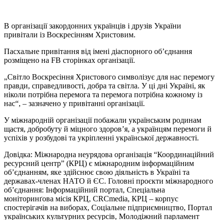
В організації закордонних українців і друзів України
привітали із Воскресінням Христовим.
Пасхальне привітання від імені діаспорного об’єднання
розміщено на FB сторінках організації.
„Світло Воскресіння Христового символізує для нас перемогу
правди, справедливості, добра та світла. У ці дні Україні, як
ніколи потрібна перемога та перемога потрібна кожному із
нас“, – зазначено у привітанні організації.
У міжнародній організації побажали українським родинам
щастя, добробуту й міцного здоров’я, а українцям перемоги й
успіхів у розбудові та укріпленні української державності.
Довідка: Міжнародна неурядова організація “Координаційний
ресурсний центр” (КРЦ) є міжнародним інформаційним
об’єднанням, яке здійснює свою діяльність в Україні та
державах-членах НАТО й ЄС. Головні проєкти міжнародного
об’єднання: Інформаційний портал, Спеціальна
моніторинґова місія КРЦ, CRCmedia, КРЦ – корпус
спостерігачів на виборах, Соціальне підприємництво, Портал
українських культурних ресурсів, Молодіжний парламент