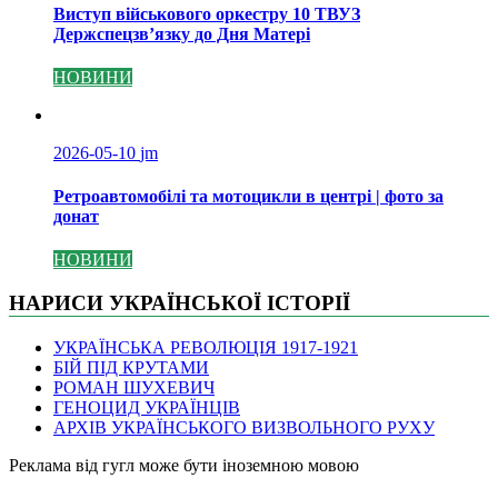
Виступ військового оркестру 10 ТВУЗ
Держспецзв’язку до Дня Матері
НОВИНИ
2026-05-10
jm
Ретроавтомобілі та мотоцикли в центрі | фото за
донат
НОВИНИ
НАРИСИ УКРАЇНСЬКОЇ ІСТОРІЇ
УКРАЇНСЬКА РЕВОЛЮЦІЯ 1917-1921
БІЙ ПІД КРУТАМИ
РОМАН ШУХЕВИЧ
ГЕНОЦИД УКРАЇНЦІВ
АРХІВ УКРАЇНСЬКОГО ВИЗВОЛЬНОГО РУХУ
Pеклама від гугл може бути іноземною мовою