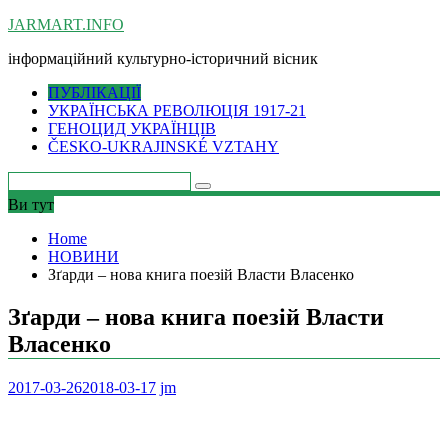
Skip
JARMART.INFO
to
інформаційний культурно-історичний вісник
content
ПУБЛІКАЦІЇ
УКРАЇНСЬКА РЕВОЛЮЦІЯ 1917-21
ГЕНОЦИД УКРАЇНЦІВ
ČESKO-UKRAJINSKÉ VZTAHY
Ви тут
Home
НОВИНИ
Зґарди – нова книга поезій Власти Власенко
Зґарди – нова книга поезій Власти
Власенко
2017-03-26
2018-03-17
jm