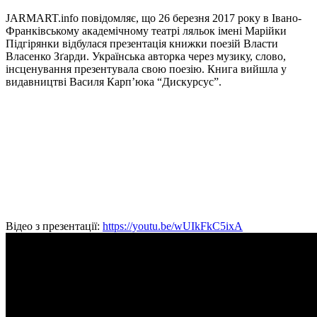
JARMART.info повідомляє, що 26 березня 2017 року в Івано-
Франківському академічному театрі ляльок імені Марійки
Підгірянки відбулася презентація книжки поезій Власти
Власенко Зґарди. Українська авторка через музику, слово,
інсценування презентувала свою поезію. Книга вийшла у
видавництві Василя Карп’юка “Дискурсус”.
Відео з презентації:
https://youtu.be/wUIkFkC5ixA