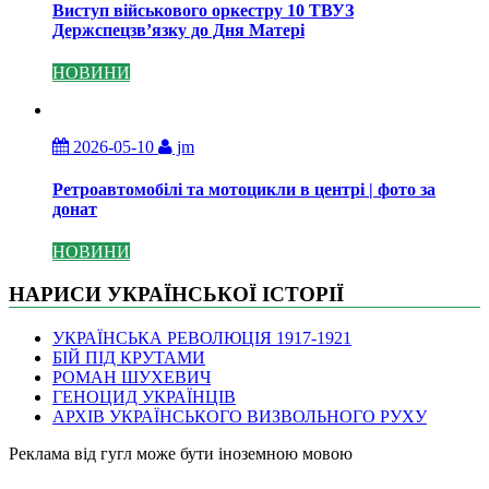
Виступ військового оркестру 10 ТВУЗ
Держспецзв’язку до Дня Матері
НОВИНИ
2026-05-10
jm
Ретроавтомобілі та мотоцикли в центрі | фото за
донат
НОВИНИ
НАРИСИ УКРАЇНСЬКОЇ ІСТОРІЇ
УКРАЇНСЬКА РЕВОЛЮЦІЯ 1917-1921
БІЙ ПІД КРУТАМИ
РОМАН ШУХЕВИЧ
ГЕНОЦИД УКРАЇНЦІВ
АРХІВ УКРАЇНСЬКОГО ВИЗВОЛЬНОГО РУХУ
Pеклама від гугл може бути іноземною мовою