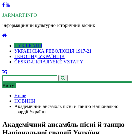
Skip
to
JARMART.INFO
content
інформаційний культурно-історичний вісник
ПУБЛІКАЦІЇ
УКРАЇНСЬКА РЕВОЛЮЦІЯ 1917-21
ГЕНОЦИД УКРАЇНЦІВ
ČESKO-UKRAJINSKÉ VZTAHY
Ви тут
Home
НОВИНИ
Академічний ансамбль пісні й танцю Національної
гвардії України
Академічний ансамбль пісні й танцю
Національної гвардії України