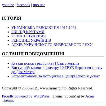
youtube
|
facebook
|
про нас
ІСТОРІЯ
УКРАЇНСЬКА РЕВОЛЮЦІЯ 1917-1921
БІЙ ПІД КРУТАМИ
РОМАН ШУХЕВИЧ
ГЕНОЦИД УКРАЇНЦІВ
АРХІВ УКРАЇНСЬКОГО ВИЗВОЛЬНОГО РУХУ
ОСТАННІ ПОВІДОМЛЕННЯ
Кували попри град і зливу | Свято ковалів
Виступ військового оркестру 10 ТВУЗ Держспецзв’язку
до Дня Матері
Ретроавтомобілі та мотоцикли в центрі | фото за донат
Copyright © 2008-2025. www.jarmart.info Rights Reserved.
Proudly powered by WordPress
|
Theme: SuperMag by
Acme
Themes