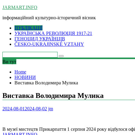
Skip
JARMART.INFO
to
інформаційний культурно-історичний вісник
content
ПУБЛІКАЦІЇ
УКРАЇНСЬКА РЕВОЛЮЦІЯ 1917-21
ГЕНОЦИД УКРАЇНЦІВ
ČESKO-UKRAJINSKÉ VZTAHY
Ви тут
Home
НОВИНИ
Виставка Володимира Мулика
Виставка Володимира Мулика
2024-08-01
2024-08-02
jm
В музеї мистецтв Прикарпаття 1 серпня 2024 року відбулося о
JARMART.INFO
.