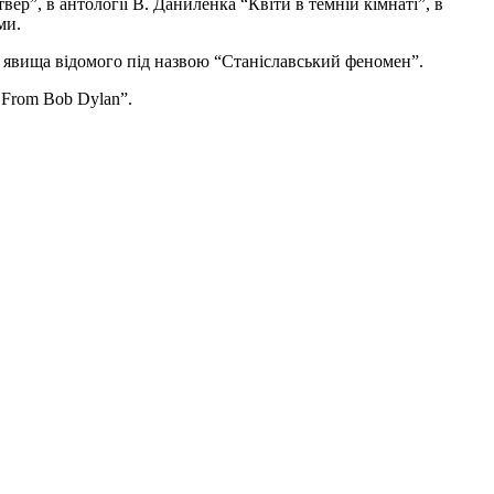
ер”, в антології В. Даниленка “Квіти в темній кімнаті”, в
ми.
явища відомого під назвою “Станіславський феномен”.
 From Bob Dylan”.