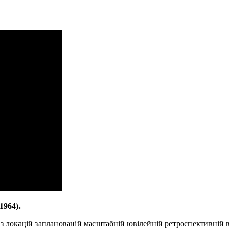
1964).
з локацій запланованій масштабній ювілейній ретроспективній 