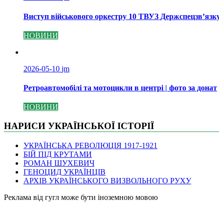
Виступ військового оркестру 10 ТВУЗ Держспецзв’язк
НОВИНИ
2026-05-10
jm
Ретроавтомобілі та мотоцикли в центрі | фото за донат
НОВИНИ
НАРИСИ УКРАЇНСЬКОЇ ІСТОРІЇ
УКРАЇНСЬКА РЕВОЛЮЦІЯ 1917-1921
БІЙ ПІД КРУТАМИ
РОМАН ШУХЕВИЧ
ГЕНОЦИД УКРАЇНЦІВ
АРХІВ УКРАЇНСЬКОГО ВИЗВОЛЬНОГО РУХУ
Pеклама від гугл може бути іноземною мовою