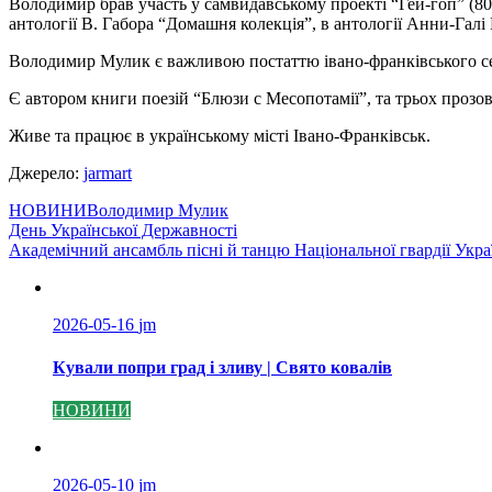
Володимир брав участь у самвидавському проекті “Гей-гоп” (80 
антології В. Габора “Домашня колекція”, в антології Анни-Галі Г
Володимир Мулик є важливою постаттю івано-франківського се
Є автором книги поезій “Блюзи с Месопотамії”, та трьох прозов
Живе та працює в українському місті Івано-Франківськ.
Джерело:
jarmart
НОВИНИ
Володимир Мулик
Навігація
День Української Державності
Академічний ансамбль пісні й танцю Національної гвардії Укра
записів
2026-05-16
jm
Кували попри град і зливу | Свято ковалів
НОВИНИ
2026-05-10
jm