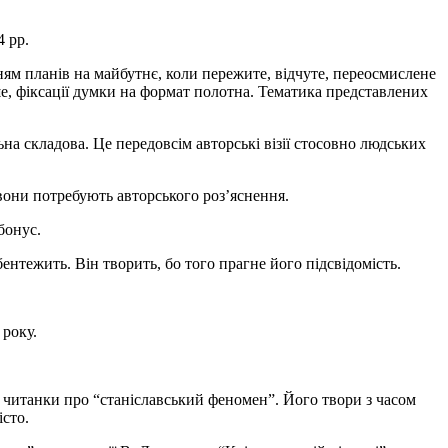
 рр.
ням планів на майбутнє, коли пережите, відчуте, переосмислене
ше, фіксації думки на формат полотна. Тематика представлених
а складова. Це передовсім авторські візії стосовно людських
вони потребують авторського роз’яснення.
бонус.
бентежить. Він творить, бо того прагне його підсвідомість.
року.
ати читанки про “станіславський феномен”. Його твори з часом
істо.