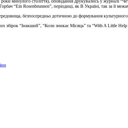
роки минулого століття), оповідання друкувались у журналі “Четв
орбач “Ein Rosenbrunnen”, періодиці, як B Україні, так за її межа
редовища, безпосередньо дотичною до формування культурного 
их збірок “Інакший”, “Коли зникає Місяць” та “With A Little Help
їни