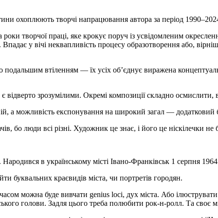
тини охоплюють творчі напрацювання автора за період 1990–2024
а роки творчої праці, яке крокує поруч із усвідомленим окреслен
. Впадає у вічі неквапливість процесу образотворення або, вірні
о подальшим втіленням — їх усіх об’єднує виражена концептуальн
 є відверто зрозумілими. Окремі композиції складно осмислити, 
ій, а можливість експонування на широкий загал — додатковий 
в, бо люди всі різні. Художник це знає, і його це ніскілечки не 
ародився в українському місті Івано-Франківськ 1 серпня 1964 
йти буквальних краєвидів міста, чи портретів городян.
з часом можна буде вивчати genius loci, дух міста. Або ілюструв
ького голови. Задля цього треба полюбити рок-н-ролл. Та своє м