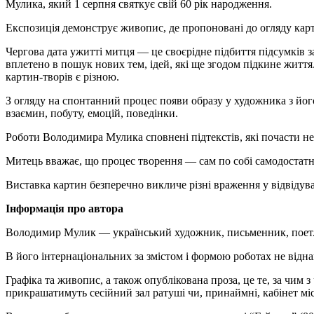
Мулика, який 1 серпня святкує свій 60 рік народження.
Експозиція демонструє живопис, де пропоновані до огляду кар
Чергова дата ужитті митця — це своєрідне підбиття підсумків з
вплетено в пошук нових тем, ідей, які ще згодом підкине життя
картин-творів є різною.
З огляду на спонтанний процес появи образу у художника з йог
взаємин, побуту, емоцій, поведінки.
Роботи Володимира Мулика сповнені підтекстів, які почасти не
Митець вважає, що процес творення — сам по собі самодостатн
Виставка картин безперечно викличе різні враження у відвідувачі
Інформація про автора
Володимир Мулик — український художник, письменник, поет. Н
В його інтернаціональних за змістом і формою роботах не відна
Графіка та живопис, а також опублікована проза, це те, за чим 
прикрашатимуть сесійний зал ратуші чи, принаймні, кабінет міс