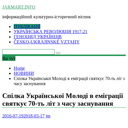
Skip
JARMART.INFO
to
інформаційний культурно-історичний вісник
content
ПУБЛІКАЦІЇ
УКРАЇНСЬКА РЕВОЛЮЦІЯ 1917-21
ГЕНОЦИД УКРАЇНЦІВ
ČESKO-UKRAJINSKÉ VZTAHY
Ви тут
Home
НОВИНИ
Спілка Української Молоді в еміграції святкує 70-ть літ з
часу заснування
Спілка Української Молоді в еміграції
святкує 70-ть літ з часу заснування
2016-07-19
2018-03-17
jm