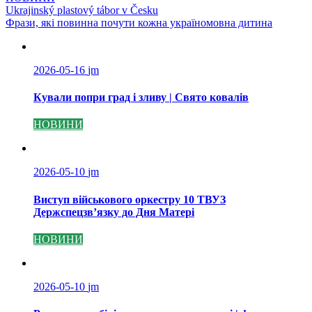
Навігація
Ukrajinský plastový tábor v Česku
Фрази, які повинна почути кожна україномовна дитина
записів
2026-05-16
jm
Кували попри град і зливу | Свято ковалів
НОВИНИ
2026-05-10
jm
Виступ військового оркестру 10 ТВУЗ
Держспецзв’язку до Дня Матері
НОВИНИ
2026-05-10
jm