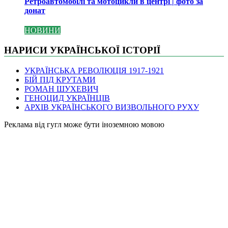
Ретроавтомобілі та мотоцикли в центрі | фото за
донат
НОВИНИ
НАРИСИ УКРАЇНСЬКОЇ ІСТОРІЇ
УКРАЇНСЬКА РЕВОЛЮЦІЯ 1917-1921
БІЙ ПІД КРУТАМИ
РОМАН ШУХЕВИЧ
ГЕНОЦИД УКРАЇНЦІВ
АРХІВ УКРАЇНСЬКОГО ВИЗВОЛЬНОГО РУХУ
Pеклама від гугл може бути іноземною мовою