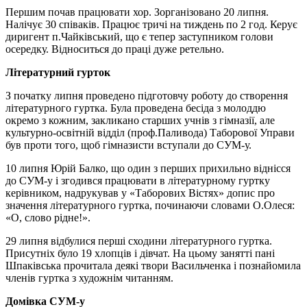
Першим почав працювати хор. Зорганізовано 20 липня.
Налічує 30 співаків. Працює тричі на тиждень по 2 год. Керує
диригент п.Чайківський, що є тепер заступником голови
осередку. Відноситься до праці дуже ретельно.
Літературний гурток
З початку липня проведено підготовчу роботу до створення
літературного гуртка. Була проведена бесіда з молоддю
окремо з кожним, закликано старших учнів з гімназії, але
культурно-освітній відділ (проф.Паливода) Таборової Управи
був проти того, щоб гімназисти вступали до СУМ-у.
10 липня Юрій Балко, що один з перших прихильно віднісся
до СУМ-у і згодився працювати в літературному гуртку
керівником, надрукував у «Таборових Вістях» допис про
значення літературного гуртка, починаючи словами О.Олеся:
«О, слово рідне!».
29 липня відбулися перші сходини літературного гуртка.
Присутніх було 19 хлопців і дівчат. На цьому занятті пані
Шпаківська прочитала деякі твори Васильченка і познайомила
членів гуртка з художнім читанням.
Домівка СУМ-у