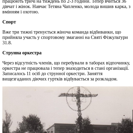
працюють тричі на тиждень по 2-3 години. Тепер вчиться 36
дівчат і жінок. Навчає Тетяна Чапленко, молода вишив карка, з
вмінням і охотою.
Спорт
Вже три тижні тренується жіноча команда відбиванки, що
прийняла участь у спортовому змаганні на Святі Фізкультури
31.8.
Струнна оркестра
Через відсутність членів, що перебували в таборах відпочинку,
оркестра не працювала і тепер знаходиться в стані організації.
Записалось 11 осіб до струнної оркестри. Заняття
вищезгаданих діючих гуртків відбувається за розкладом.