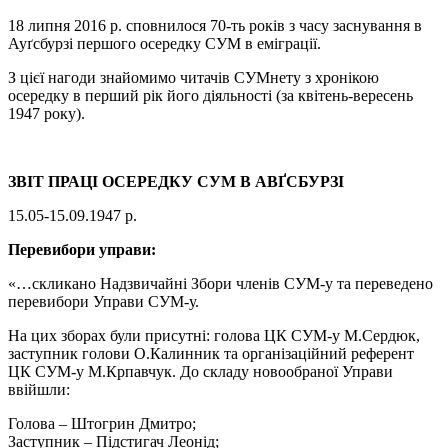
18 липня 2016 p. сповнилося 70-ть років з часу заснування в
Ауґсбурзі першого осередку СУМ в еміграції.
З цієї нагоди знайомимо читачів СУМнету з хронікою
осередку в перший рік його діяльності (за квітень-вересень
1947 року).
ЗВІТ ПРАЦІ ОСЕРЕДКУ СУМ В АВҐСБУРЗІ
15.05-15.09.1947 р.
Перевибори управи:
«…скликано Надзвичайні Збори членів СУМ-у та переведено
перевибори Управи СУМ-у.
На цих зборах були присутні: голова ЦК СУМ-у М.Сердюк,
заступник голови О.Калинник та організаційний референт
ЦК СУМ-у М.Крпавчук. До складу новообраної Управи
ввійшли:
Голова – Штогрин Дмитро;
Заступник – Підстигач Леонід;