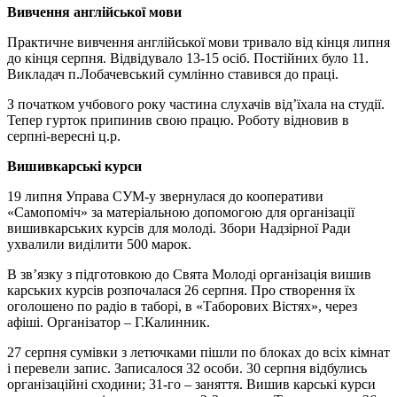
Вивчення англійської мови
Практичне вивчення англійської мови тривало від кінця липня
до кінця серпня. Відвідувало 13-15 осіб. Постійних було 11.
Викладач п.Лобачевський сумлінно ставився до праці.
З початком учбового року частина слухачів від’їхала на студії.
Тепер гурток припинив свою працю. Роботу відновив в
серпні-вересні ц.р.
Вишивкарські курси
19 липня Управа СУМ-у звернулася до кооперативи
«Самопоміч» за матеріальною допомогою для організації
вишивкарських курсів для молоді. Збори Надзірної Ради
ухвалили виділити 500 марок.
В зв’язку з підготовкою до Свята Молоді організація вишив
карських курсів розпочалася 26 серпня. Про створення їх
оголошено по радіо в таборі, в «Таборових Вістях», через
афіші. Організатор – Г.Калинник.
27 серпня сумівки з летючками пішли по блоках до всіх кімнат
і перевели запис. Записалося 32 особи. 30 серпня відбулись
організаційні сходини; 31-го – заняття. Вишив карські курси