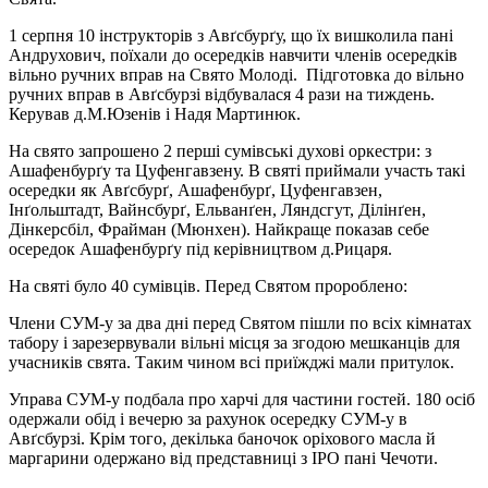
1 серпня 10 інструкторів з Авґсбурґу, що їх вишколила пані
Андрухович, поїхали до осередків навчити членів осередків
вільно ручних вправ на Свято Молоді. Підготовка до вільно
ручних вправ в Авґсбурзі відбувалася 4 рази на тиждень.
Керував д.М.Юзенів і Надя Мартинюк.
На свято запрошено 2 перші сумівські духові оркестри: з
Ашафенбурґу та Цуфенгавзену. В святі приймали участь такі
осередки як Авґсбурґ, Ашафенбурґ, Цуфенгавзен,
Інґольштадт, Вайнсбурґ, Ельванґен, Ляндсгут, Ділінґен,
Дінкерсбіл, Фрайман (Мюнхен). Найкраще показав себе
осередок Ашафенбурґу під керівництвом д.Рицаря.
На святі було 40 сумівців. Перед Святом пророблено:
Члени СУМ-у за два дні перед Святом пішли по всіх кімнатах
табору і зарезервували вільні місця за згодою мешканців для
учасників свята. Таким чином всі приїжджі мали притулок.
Управа СУМ-у подбала про харчі для частини гостей. 180 осіб
одержали обід і вечерю за рахунок осередку СУМ-у в
Авґсбурзі. Крім того, декілька баночок оріхового масла й
маргарини одержано від представниці з ІРО пані Чечоти.