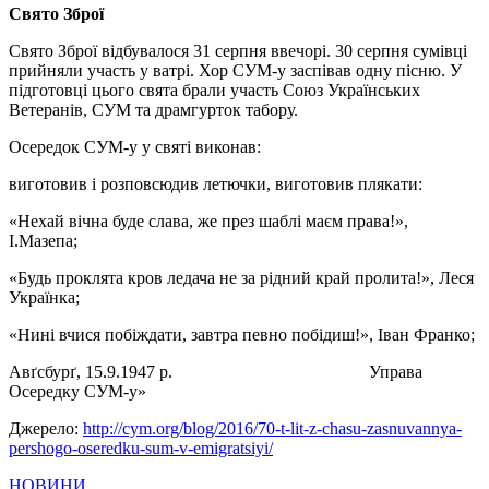
Свято Зброї
Свято Зброї відбувалося 31 серпня ввечорі. 30 серпня сумівці
прийняли участь у ватрі. Хор СУМ-у заспівав одну пісню. У
підготовці цього свята брали участь Союз Українських
Ветеранів, СУМ та драмгурток табору.
Осередок СУМ-у у святі виконав:
виготовив і розповсюдив летючки, виготовив плякати:
«Нехай вічна буде слава, же през шаблі маєм права!»,
І.Мазепа;
«Будь проклята кров ледача не за рідний край пролита!», Леся
Українка;
«Нині вчися побіждати, завтра певно побідиш!», Іван Франко;
Авґсбурґ, 15.9.1947 р. Управа
Осередку СУМ-у»
Джерело:
http://cym.org/blog/2016/70-t-lit-z-chasu-zasnuvannya-
pershogo-oseredku-sum-v-emigratsiyi/
НОВИНИ