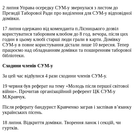
2 липня Управа осередку СУМ-у звернулася з листом до
Президії Таборової Ради про виділення для СУМ-у відповідної
домівки.
17 липня одержано від коменданта п.Лісницького дозвіл
користуватися таборовим клюбом до 8 год. вечора, після цих
годин в цьому клюбі старші люди грали в карти. Домівку
СУМ-у в повне користування дістали лише 10 вересня. Тепер
працюємо над обладнанням домівки та поширенням таборової
бібліотеки.
Сходини членів СУМ-у
За цей час відбулися 4 рази сходини членів СУМ-у.
19 червня був реферат на тему «Молодь після першої світової
війни». Прочитав організаційний референт ЦК СУМ-у
М.Кравчук.
Після реферату бандурист Кравченко заграв і заспівав в’язанку
українських пісень.
18 липня. Відкриття домівки. Творення ланок і секцій, чи
гуртків.