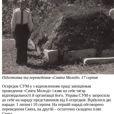
Підготовка та переведення «Свята Молоді» 17 серпня
Осередок СУМ-у з відновленням праці заініціював
проведення «Свята Молоді» і взяв на себе тягар
відповідальності й організації його. Управа СУМ-у запросила
до себе на нараду представників від 6 осередків. Відбулися дві
наради: 1 липня і 10 серпня. На першій нараді обговорено
переведення Свята, на другій – остаточно складено плян
Свята.