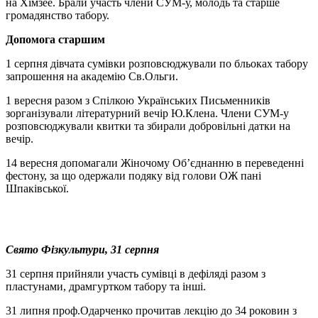
на Хімзее. Брали участь члени СУМ-у, молодь та старше
громадянство табору.
Допомога старшим
1 серпня дівчата сумівки розповсюджували по бльоках табору
запрошення на академію Св.Ольги.
1 вересня разом з Спілкою Українських Письменників
зорганізували літературний вечір Ю.Клена. Члени СУМ-у
розповсюджували квитки та збирали добровільні датки на
вечір.
14 вересня допомагали Жіночому Об’єднанню в переведенні
фестону, за що одержали подяку від голови ОЖ пані
Шпаківської.
Свято Фізкультури, 31 серпня
31 серпня прийняли участь сумівці в дефіляді разом з
пластунами, драмгуртком табору та інші.
31 липня проф.Одарченко прочитав лекцію до 34 роковин з