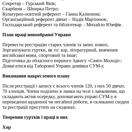
Секретар – Гурський Яків;
Скарбник – Шпирка Петро;
Культурно-освітній референт – Ганна Калинник;
Організаційний референт дівчат – Надія Мартинюк;
Господарський референт та бібліотекар – Михайло Юзефів.
План праці новообраної Управи
Перевести реєстрацію старих членів та запис нових;
Зорганізувати гуртки, як то: хор, літературний, вивчення
англійської мови, спортовий та інше;
Підготовка до обласного першого Здвигу «Свято Молоді»;
Домагатися від Таборової Управи домівки СУМ-у.
Виконання накресленого плану
Після реєстрації і запису є всього членів 120, з них 50 дівчат,
70 хлопців. Члени поділено в ланки на чолі з ланковими, що
складають актив осередку, допомагають управі СУМ-у в
переведенні щоденної чи негайної роботи, в скликанні сходин
та реєстрації присутніх на сходинах.
Творення гуртків і праці в них
Хор