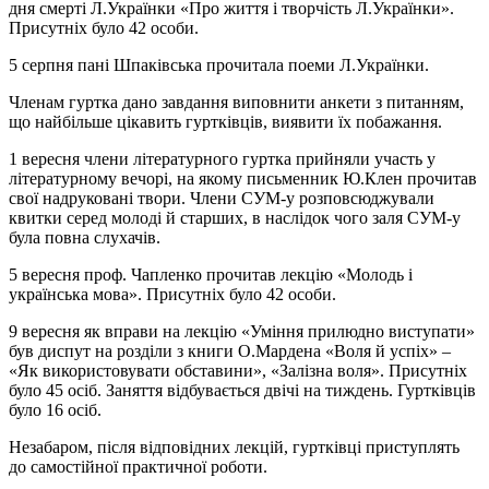
дня смерті Л.Українки «Про життя і творчість Л.Українки».
Присутніх було 42 особи.
5 серпня пані Шпаківська прочитала поеми Л.Українки.
Членам гуртка дано завдання виповнити анкети з питанням,
що найбільше цікавить гуртківців, виявити їх побажання.
1 вересня члени літературного гуртка прийняли участь у
літературному вечорі, на якому письменник Ю.Клен прочитав
свої надруковані твори. Члени СУМ-у розповсюджували
квитки серед молоді й старших, в наслідок чого заля СУМ-у
була повна слухачів.
5 вересня проф. Чапленко прочитав лекцію «Молодь і
українська мова». Присутніх було 42 особи.
9 вересня як вправи на лекцію «Уміння прилюдно виступати»
був диспут на розділи з книги О.Мардена «Воля й успіх» –
«Як використовувати обставини», «Залізна воля». Присутніх
було 45 осіб. Заняття відбувається двічі на тиждень. Гуртківців
було 16 осіб.
Незабаром, після відповідних лекцій, гуртківці приступлять
до самостійної практичної роботи.