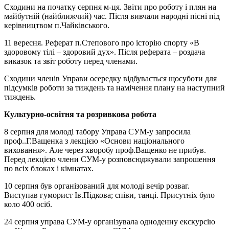
Сходини на початку серпня м-ця. Звіти про роботу і плян на
майбутній (найближчий) час. Після вивчали народні пісні під
керівництвом п.Чайківського.
11 вересня. Реферат п.Степового про історію спорту «В
здоровому тілі – здоровий дух». Після реферата – роздача
виказок та звіт роботу перед членами.
Сходини членів Управи осередку відбувається щосуботи для
підсумків роботи за тиждень та намічення плану на наступний
тиждень.
Культурно-освітня та розривкова робота
8 серпня для молоді табору Управа СУМ-у запросила
проф..Г.Ващенка з лекцією «Основи національного
виховання». Але через хворобу проф.Ващенко не прибув.
Перед лекцією члени СУМ-у розповсюджували запрошення
по всіх блоках і кімнатах.
10 серпня був організований для молоді вечір розваг.
Виступав гуморист Ів.Підкова; співи, танці. Присутніх було
коло 400 осіб.
24 серпня управа СУМ-у організувала одноденну екскурсію