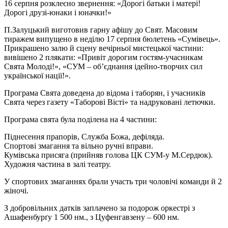
16 серпня розклеєно звернення: «Дорогі батьки і матері!
Дорогі друзі-юнаки і юначки!»
П.Залуцький виготовив гарну афішу до Свят. Масовим
тиражем випущено в неділю 17 серпня бюлетень «Сумівець».
Прикрашено залю й сцену вечірньої мистецької частини:
вивішено 2 плякати: «Привіт дорогим гостям-учасникам
Свята Молоді!», «СУМ – об’єднання ідейно-творчих сил
української нації!».
Програма Свята доведена до відома і таборян, і учасників
Свята через газету «Таборові Вісті» та надруковані летючки.
Програма свята була поділена на 4 частини:
Піднесення прапорів, Служба Божа, дефіляда.
Спортові змагання та вільно ручні вправи.
Кумівська присяга (прийняв голова ЦК СУМ-у М.Сердюк).
Художня частина в залі театру.
У спортових змаганнях брали участь три чоловічі команди й 2
жіночі.
З добровільних датків заплачено за подорож оркестрі з
Ашафенбурґу 1 500 нм., з Цуфенгавзену – 600 нм.