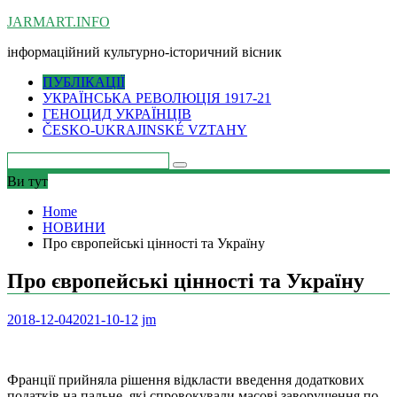
Skip
JARMART.INFO
to
інформаційний культурно-історичний вісник
content
ПУБЛІКАЦІЇ
УКРАЇНСЬКА РЕВОЛЮЦІЯ 1917-21
ГЕНОЦИД УКРАЇНЦІВ
ČESKO-UKRAJINSKÉ VZTAHY
Ви тут
Home
НОВИНИ
Про європейські цінності та Україну
Про європейські цінності та Україну
2018-12-04
2021-10-12
jm
Франції прийняла рішення відкласти введення додаткових
податків на пальне, які спровокували масові заворушення по