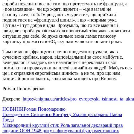
спроби пояснити все це тим, що протестують не французи, а
«понаехавшие», чи що жовті жилети – «це взагалі не
французьке», то їх їм роздають «туристи», що приїхали
подивитися на «французькі шпилі», і що «незрима рука
Путіна» і тут добра видна. Зрозуміло, що то все маячня і
швидше спроба українських «єврооптимістів» якось пояснити
ситуацію для себе, бо дуже сильно вона ламає глянсову
картинку про життя в ЄС, яку нам малюють останні роки.
Тим не менш, французи наочно продемонстрували, як в
сучасних країнах, народ, відповідальний за своє майбутнє,
веде діалог із владою, яка намагається перекладати свої
помилки та прорахунки на плечі звичайних людей. Мабуть ось
це і є справжня європейська цінність, а не те, про що нам
зазвичай розповідають, коли мова заходить про Європу.
Роман Пономаренко
Джерело:
https://enigma.ua/articles/pro_evropeyski_tsinnosti_ta_ukr
НОВИНИ
Роман Пономаренко
Навігація
Президентом Світового Конґресу Українців обрано Павла
Ґрода
записів
Міжнародний круглий стіл: Роль загальної декларації прав
людини ООН 1948 року в формуванні фундаментальних