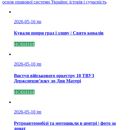
основ правової системи України: історія і сучасність
2026-05-16
jm
Кували попри град і зливу | Свято ковалів
НОВИНИ
2026-05-10
jm
Виступ військового оркестру 10 ТВУЗ
Держспецзв’язку до Дня Матері
НОВИНИ
2026-05-10
jm
Ретроавтомобілі та мотоцикли в центрі | фото за
донат