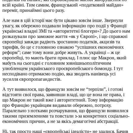
всій країні. Тим самим, французький «податковий майдан»
переміг, принаймні цього разу.
Але нам в цій історії має бути цікаво зовсім інше. Звернули
увагу, як обережно подавали інформацію про події у Франції
українські владні ЗМІ та «авторитетні блогери»? До цього нам
розказували про заможне життя «як у Європі», і що справжні
європейці завжди радіють зростанню податків, акцизів та
тарифів, бо це є головною ознакою “успішних економічних
реформ”; саме тому вони добре живуть. А українці – ж це
європейці, то мають брати приклад. І плюс ще Макрон, який
мабуть на сьогодні є головним зовнішньополітичним
улюбленцем українського проєвропейського бомонду. І тут
несподівано отримаємо подію, яка зводить нанівець усі
зусилля європропагандистів.
А тут виявилося, що французи зовсім не “терпіли”, і готові
відстояти свої права, заявивши владі, що це вона не права, і
що Макрон не такий вже і авторитетний. Тому інформацію
про Францію українцям видавали обережно, потроху.
Паралельно з нотками розчарування, що французи виявилися
такими приземленими та повстали з-за конкретних соціально-
економічних причин, а не за якісь демагогічні абстракції.
Ні, так просто наші «європейські ідеалісти» не здалися. Бачив