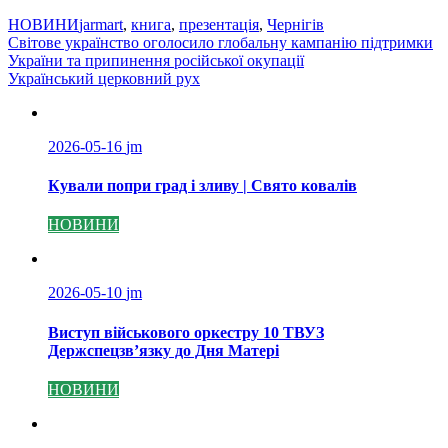
НОВИНИ
jarmart
,
книга
,
презентація
,
Чернігів
Навігація
Світове українство оголосило глобальну кампанію підтримки
України та припинення російської окупації
записів
Український церковний рух
2026-05-16
jm
Кували попри град і зливу | Свято ковалів
НОВИНИ
2026-05-10
jm
Виступ військового оркестру 10 ТВУЗ
Держспецзв’язку до Дня Матері
НОВИНИ