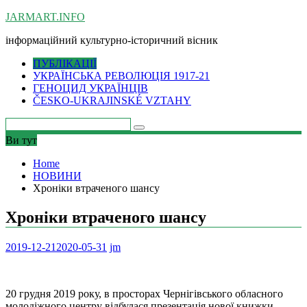
Skip
JARMART.INFO
to
інформаційний культурно-історичний вісник
content
ПУБЛІКАЦІЇ
УКРАЇНСЬКА РЕВОЛЮЦІЯ 1917-21
ГЕНОЦИД УКРАЇНЦІВ
ČESKO-UKRAJINSKÉ VZTAHY
Ви тут
Home
НОВИНИ
Хроніки втраченого шансу
Хроніки втраченого шансу
2019-12-21
2020-05-31
jm
20 грудня 2019 року, в просторах Чернігівського обласного
молодіжного центру відбулася презентація нової книжки