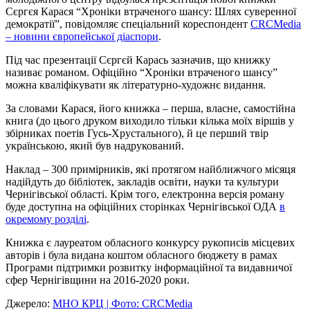
Сєргєя Карася “Хроніки втраченого шансу: Шлях суверенної
демократії”, повідомляє спеціальний кореспондент
CRCMedia
‒ новини європейської діаспори
.
Під час презентації Сєргєй Карась зазначив, що книжку
називає романом. Офіційно “Хроніки втраченого шансу”
можна кваліфікувати як літературно-художнє видання.
За словами Карася, його книжка ‒ перша, власне, самостійна
книга (до цього друком виходило тільки кілька моїх віршів у
збірниках поетів Гусь-Хрустального), й це перший твір
українською, який був надрукований.
Наклад ‒ 300 примірників, які протягом найближчого місяця
надійдуть до бібліотек, закладів освіти, науки та культури
Чернігівської області. Крім того, електронна версія роману
буде доступна на офіційних сторінках Чернігівської ОДА
в
окремому розділі
.
Книжка є лауреатом обласного конкурсу рукописів місцевих
авторів і була видана коштом обласного бюджету в рамах
Програми підтримки розвитку інформаційної та видавничої
сфер Чернігівщини на 2016-2020 роки.
Джерело:
МНО КРЦ | Фото:
CRCMedia