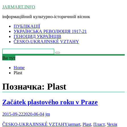
Skip
JARMART.INFO
to
інформаційний культурно-історичний вісник
content
ПУБЛІКАЦІЇ
УКРАЇНСЬКА РЕВОЛЮЦІЯ 1917-21
ГЕНОЦИД УКРАЇНЦІВ
ČESKO-UKRAJINSKÉ VZTAHY
Ви тут
Home
Plast
Позначка:
Plast
Začátek plastového roku v Praze
2015-09-22
2020-06-04
jm
ČESKO-UKRAJINSKÉ VZTAHY
jarmart
,
Plast
,
Пласт
,
Чехія