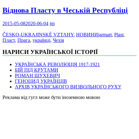
Віднова Пласту в Чеській Республіці
2015-05-08
2020-06-04
jm
ČESKO-UKRAJINSKÉ VZTAHY
,
НОВИНИ
jarmart
,
Plast
,
Пласт
,
Прага
,
українці
,
Чехія
НАРИСИ УКРАЇНСЬКОЇ ІСТОРІЇ
УКРАЇНСЬКА РЕВОЛЮЦІЯ 1917-1921
БІЙ ПІД КРУТАМИ
РОМАН ШУХЕВИЧ
ГЕНОЦИД УКРАЇНЦІВ
АРХІВ УКРАЇНСЬКОГО ВИЗВОЛЬНОГО РУХУ
Pеклама від гугл може бути іноземною мовою