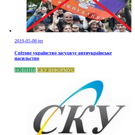
2019-05-08
jm
Світове українство засуджує антиукраїнське
насильство
НОВИНИ
СКУ ІНФОРМУЄ