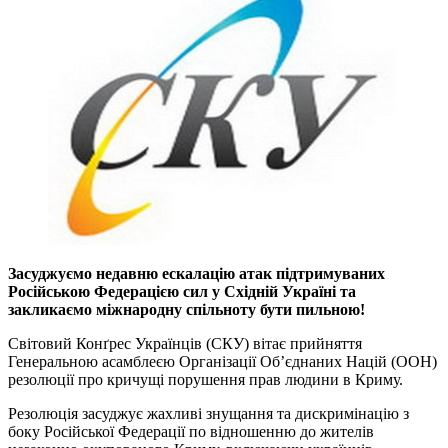
Засуджуємо недавню ескалацію атак підтримуваних
Російською Федерацією сил у Східній Україні та
закликаємо міжнародну спільноту бути пильною!
Світовий Конґрес Українців (СКУ) вітає прийняття
Генеральною асамблеєю Організації Об’єднаних Націй (ООН)
резолюції про кричущі порушення прав людини в Криму.
Резолюція засуджує жахливі знущання та дискримінацію з
боку Російської Федерації по відношенню до жителів