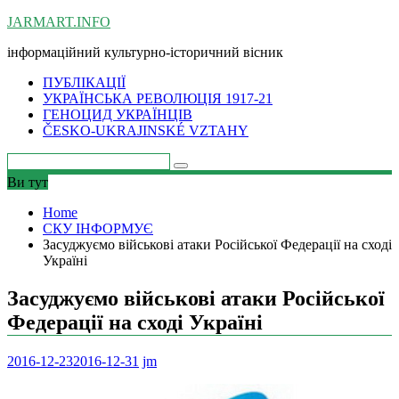
Skip
JARMART.INFO
to
інформаційний культурно-історичний вісник
content
ПУБЛІКАЦІЇ
УКРАЇНСЬКА РЕВОЛЮЦІЯ 1917-21
ГЕНОЦИД УКРАЇНЦІВ
ČESKO-UKRAJINSKÉ VZTAHY
Ви тут
Home
СКУ ІНФОРМУЄ
Засуджуємо військові атаки Російської Федерації на сході
Україні
Засуджуємо військові атаки Російської
Федерації на сході Україні
2016-12-23
2016-12-31
jm