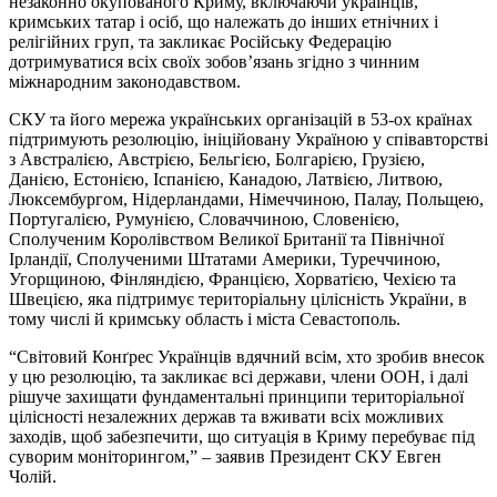
незаконно окупованого Криму, включаючи українців,
кримських татар і осіб, що належать до інших етнічних і
релігійних груп, та закликає Російську Федерацію
дотримуватися всіх своїх зобов’язань згідно з чинним
міжнародним законодавством.
СКУ та його мережа українських організацій в 53-ox країнах
підтримують резолюцію, ініційовану Україною у співавторстві
з Австралією, Австрією, Бельгією, Болгарією, Грузією,
Данією, Естонією, Іспанією, Канадою, Латвією, Литвою,
Люксембургом, Нідерландами, Німеччиною, Палау, Польщею,
Португалією, Румунією, Словаччиною, Словенією,
Сполученим Королівством Великої Британії та Північної
Ірландії, Сполученими Штатами Америки, Туреччиною,
Угорщиною, Фінляндією, Францією, Хорватією, Чехією та
Швецією, якa підтримує територіальну цілісність України, в
тому числі й кримську область і міста Севастополь.
“Світовий Конґрес Українців вдячний всім, хто зробив внесок
у цю резолюцію, та закликає всі держави, члени ООН, і далі
рішуче захищати фундаментальні принципи територіальної
цілісності незалежних держав та вживати всіх можливих
заходів, щоб забезпечити, що ситуація в Криму перебуває під
суворим моніторингом,” – заявив Президент СКУ Евген
Чолій.