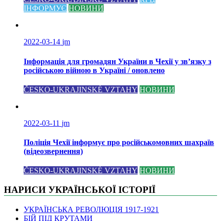
ІНФОРМУЄ
НОВИНИ
2022-03-14
jm
Інформація для громадян України в Чехії у зв’язку з
російською війною в Україні / оновлено
ČESKO-UKRAJINSKÉ VZTAHY
НОВИНИ
2022-03-11
jm
Поліція Чехії інформує про російськомовних шахраїв
(відеозвернення)
ČESKO-UKRAJINSKÉ VZTAHY
НОВИНИ
НАРИСИ УКРАЇНСЬКОЇ ІСТОРІЇ
УКРАЇНСЬКА РЕВОЛЮЦІЯ 1917-1921
БІЙ ПІД КРУТАМИ