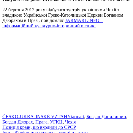
22 березня 2012 року відбулася зустріч українцями Чехії з
владикою Української Греко-Католицької Церкви Богданом
Дзюрахом в Празі, повідомляє
JARMART.INFO –
інформаційний культурно-історичний вісник.
ČESKO-UKRAJINSKÉ VZTAHY
jarmart
,
Богдан Данилишин
,
Богдан Дзюрах
,
Прага
,
УГКЦ
,
Чехія
Навігація
Позиція країн, що входили до СРСР
Ірина Фаріон презентувала мовні плакати