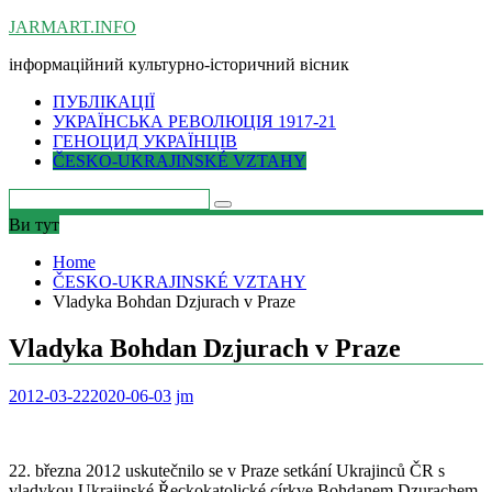
Skip
JARMART.INFO
to
інформаційний культурно-історичний вісник
content
ПУБЛІКАЦІЇ
УКРАЇНСЬКА РЕВОЛЮЦІЯ 1917-21
ГЕНОЦИД УКРАЇНЦІВ
ČESKO-UKRAJINSKÉ VZTAHY
Ви тут
Home
ČESKO-UKRAJINSKÉ VZTAHY
Vladyka Bohdan Dzjurach v Praze
Vladyka Bohdan Dzjurach v Praze
2012-03-22
2020-06-03
jm
22. března 2012 uskutečnilo se v Praze setkání Ukrajinců ČR s
vladykou Ukrajinské Řeckokatolické církve Bohdanem Dzurachem.