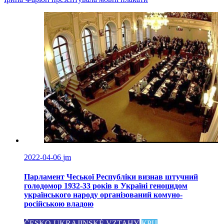
записів
2022-04-06
jm
Парламент Чеської Республіки визнав штучний
голодомор 1932-33 років в Україні геноцидом
українського народу організований комуно-
російською владою
ČESKO-UKRAJINSKÉ VZTAHY
КРЦ