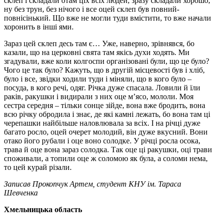
склеп і складали отам ціх всіх людей, зразу складали хорошо,
ну без трун, без нічого і все оцей склеп був повний-
повнісінький. Що вже не могли туди вмістити, то вже начали
хоронить в інші ями.
Зараз цей склеп десь там є… Уже, наверно, зрівнявся, бо
казали, що на церковні свята там якісь духи ходять. Ми
згадували, вже коли колгоспи організовані були, що це було?
Чого це так було? Кажуть, що в другій місцевості був і хліб,
було і все, звідки ходили туди і міняли, що в кого було –
посуда, в кого речі, одяг. Річка дуже спасала. Ловили й їли
раків, ракушки і видирали з них оце м’ясо, мололи. Моя
сестра середня – тільки сонце зійде, вона вже бродить, вона
всю річку обродила і знає, де які камні лежать, бо вона там ці
черепашки найбільше наловлювала за всіх. І на річці дуже
багато росло, оцей очерет молодий, він дуже вкусний. Вони
отако його рубали і оце воно солодке. У річці росла осока,
трава й оце вона зараз солодка. Так оце ці ракушки, оці трави
споживали, а топили оце ж соломою як була, а соломи нема,
то цей курай різали.
Записав Прокопчук Артем, студент КНУ ім. Тараса
Шевченка
Хмельницька область