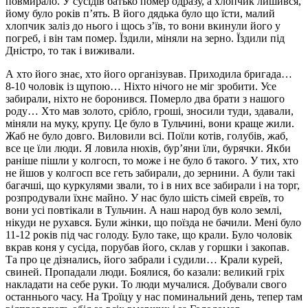
повмирало. У сусідів батько помер одразу, а хлопчик лишився,
йому було років п’ять. В його дядька було що їсти, малий
хлопчик заліз до нього і щось з’їв, то вони вкинули його у
погреб, і він там помер. Їздили, міняли на зерно. Їздили під
Дністро, то так і виживали.
А хто його знає, хто його організував. Приходила бригада…
8-10 чоловік із щупою… Ніхто нічого не міг зробити. Усе
забирали, ніхто не боронився. Померло два брати з нашого
роду… Хто мав золото, срібло, гроші, зносили туди, здавали,
міняли на муку, крупу. Це було в Тульчині, вони краще жили.
Жаб не було довго. Виловили всі. Поїли котів, голубів, жаб,
все це їли люди. Я ловила нюхів, бур’яни їли, бурячки. Якби
раніше пішли у колгосп, то може і не було б такого. У тих, хто
не йшов у колгосп все геть забирали, до зернини. А були такі
багачші, що куркулями звали, то і в них все забирали і на торг,
розпродували їхнє майно. У нас було шість сімей євреїв, то
вони усі повтікали в Тульчин. А наш народ був коло землі,
нікуди не рухався. Були жінки, що поїзда не бачили. Мені було
11-12 років під час голоду. Було таке, що крали. Було чоловік
вкрав коня у сусіда, порубав його, склав у горшки і закопав.
Та про це дізнались, його забрали і судили… Крали курей,
свиней. Пропадали люди. Боялися, бо казали: великий гріх
накладати на себе руки. То люди мучалися. Добували свого
останнього часу. На Троїцу у нас поминальний день, тепер там