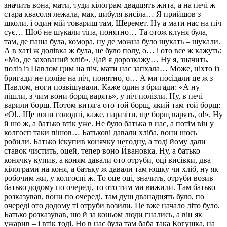
значить вона, мати, туди кілограм двадцять жита, а на печі ж
стара квасоля лежала, мак, цибуля висіла… Я прийшов з
школи, і один мій товарищ там, Шеремет. Ну а мати нас на піч
сує… Шоб не шукали тіпа, понятно… Та отож клуня була,
там, де паша була, комора, ну де можна було шукать – шукали.
А в хаті ж долівка ж була, не було полу, о… і ото все ж кажуть:
«Мо, де захований хліб». Дай я дорозкажу… Ну я, значить,
поліз із Павлом цим на піч, мати нас запхала… Може, ніхто із
бригади не полізе на піч, понятно, о… А ми посідали це ж з
Павлом, ноги позвішували. Каже один з бригади: «А ну
пішли, з чим вони борщ варять», у піч полізли. Ну, в печі
варили борщ. Потом витяга ото той борщ, який там той борщ:
«О!.. Ще вони голодні, каже, паразіти, ще борщ варять, о!». Ну
й шо ж, а батько втік уже. Не було батька в нас, а потім він у
колгосп таки пішов… Батькові давали хліба, вони шось
робили. Батько іскупив конячку негодну, а тоді йому дали
ставок чистить, оцей, тепер воно Йвановка. Ну, а батько
конячку купив, а коням давали ото отруби, оці висівки, два
кілограми на коня, а батьку ж давали там юшку чи хліб, ну як
робочим жи, у колгоспі ж. То оце оці, значить, отруби возив
батько додому по очереді, то ото тим ми вижили. Там батько
розказував, вони по очереді, там душ дванадцять було, по
очереді ото додому ті отруби возили. Це вже начало літо було.
Батько розказував, шо й за коньом люди гнались, а він як
ужарив – і втік тоді. Но в нас була там баба така Когушка, на