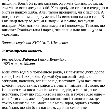
нищили. Бодай би їх позаливало. Хто жив близько до міста,
той міняв все з дому на хліб. Хто пробував стояти в очередях в
місті за пайком хліба. Але і тамка провіряли, чи є паспорт. А
люди з села не мали документа, і їх вивозили назад в село. В
Оленівці померло десь 400 людей. Я помню, всі сусіди
померли. Моя матінка тоже вмерла в Голодомор. Та ясно, що
виноват Сталін-сатана і партія, яка спеціально винищувала
українців.
Записав студент КНУ ім. Т. Шевченка
Житомирська область
Розповідає: Рибалка Ганна Кузьмівна,
1923 р. н., м. Малин
Мені було тоді 9 з половиною років, і я пам’ятаю дуже добре
голод 1932-1933 років. Урожай був високий тоді, але
забирали, канєшно, все йшло під заготовку. Була назначена
комісія: представник з району, а решта – місцеві. Ну ясно, шо
із нашого села вислали кілька господарів, а скільки, я не
пом’ятаю, тому шо тоді ніхто не вникав, в голові було одне –
як наїстися, а-а, але шо було висилання із нашого села, це
точно висилали. Усі, може, і не мали зброї, одного я точно
пом’ятаю, шо він був з наганом. Да ніяк селяни не