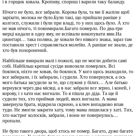
і в горщик ховала. Кропиву, спориш і варили таку баланду.
Нічого не було, все забрали. Корова була, та ми її жаліли щоб
зарізати, молока не було.Були такі, що прийшли раніше у
колгосп, служили і були при владі, то у них щось було. А хто
не мав нічого, ті повимирали.Багато померло. По два-три
мерці кидали в одну яму, не вспівали викопувати ями.На
цвинтарі… така поляна, де ховали без ніякого знака, зараз там
поставили хрест і справляється молебін. А раніше не знали, де
хто був похоронений.
Найбільше вмирали малі і пожилі, що не могли добити самі
собі. Найбільш крепші сусіди вивозили померлих. Всі
боялися, ніхто не ховав, бо боялися. У кого щось знаходили, то
все забирали, і їх забирали, і судили. Хто повернувся, а ось
мого батька засудили за те, що служив у білих… Але батько
вернувся через два місяці, а в нас забрали все зерно, і коней, і
корову, і з хати нас вигнали. То я пішла до діда. Та ще й
судили тих, хто приймав людей, яких вигнали. А мама
завернула брата, відкрила скриню, а ключ випадково впав
туди. Не змогли закрити хату, тому мама лишилася у хаті. Тих,
хто настриг колосків, забрали, і вони не повернулись…
пропали.
Не було такого двора, щоб хтось не помер. Багато, дуже багато