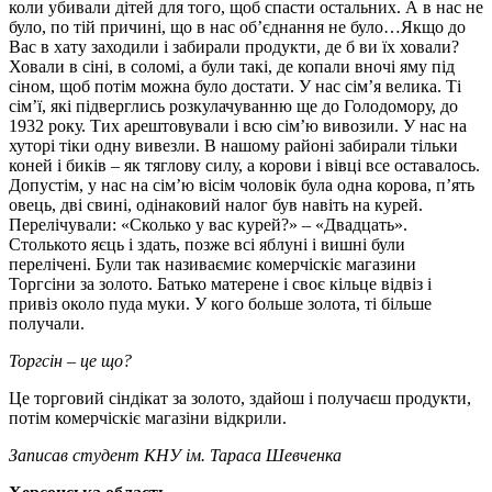
коли убивали дітей для того, щоб спасти остальних. А в нас не
було, по тій причині, що в нас об’єднання не було…Якщо до
Вас в хату заходили і забирали продукти, де б ви їх ховали?
Ховали в сіні, в соломі, а були такі, де копали вночі яму під
сіном, щоб потім можна було достати. У нас сім’я велика. Ті
сім’ї, які підверглись розкулачуванню ще до Голодомору, до
1932 року. Тих арештовували і всю сім’ю вивозили. У нас на
хуторі тіки одну вивезли. В нашому районі забирали тільки
коней і биків – як тяглову силу, а корови і вівці все оставалось.
Допустім, у нас на сім’ю вісім чоловік була одна корова, п’ять
овець, дві свині, одінаковий налог був навіть на курей.
Перелічували: «Сколько у вас курей?» – «Двадцать».
Столькото яєць і здать, позже всі яблуні і вишні були
перелічені. Були так називаємиє комерчіскіє магазини
Торгсіни за золото. Батько матерене і своє кільце відвіз і
привіз около пуда муки. У кого больше золота, ті більше
получали.
Торгсін – це що?
Це торговий сіндікат за золото, здайош і получаєш продукти,
потім комерчіскіє магазіни відкрили.
Записав студент КНУ ім. Тараса Шевченка