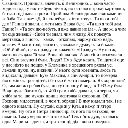
Савинцях. Прийшла, значить, к Великодню… вона часто
ходила тоді, у нас не було нічого, но осталось трохи картошки,
батько тоді давав трохи. Прийшла Великодними святками ця
ж баба. Та каже: «Дай шо-небудь, я їсти хочу». Та шо я тобі
дам! Ганна її звали, а мати моя Варка була. «Та шо я тобі дам,
Ганно?» «Та хоч шо-небуть, я вже давно не їла». А шо ж, а чим
ти оце живеш? «Якби ти знала чим я живу. Як повезуть
мертвяка, а я його, – каже, – откопаю, наріжу скіко нада,
м’ясо». А мати тоді, значить, злякалась дуже, о, та й каже:
«Ой-йой-ой, це ж правду ти кажеш?» «Правду». Ну шо ж,
мати шось дала їй там. Вона пішла так. А ми сіни позасували
всі. Сіни засунені були. Люди? Ну я буду казать. То щитай оце
у нас ніхто не пощез, у Клеменка в хрещеного рядом усі
лежали пухлі, ну, вижили. У нього були козенята, якось та
видихали, дальше, Бузь Максим, а син Андрій, то померла
його жінка, троє дітей, і батько й мати померли. Як хоронили?
О, там жи ж гребля була, по ту сторону й вода в 1933-му була.
Води дуже багато було. 400 грам хліба давали, чи зерна, чи
хліба за те, шо мужик привіз мертвяка й схоронив. Ой,
Господи милостевий, в чом ті обряди? В яму кидали так, і не
одного кидали. Ну слухай, оце ж у Кузі, я кажу, п’ятеро
вмерло. Ну ото в Петра Гнилосир, як його по батькові, не
помню. Там умерло значить скіко? Теж п’ять душ, осталась
одна Марина – дочка, а три хлопці, дід і вона померли.