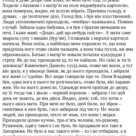
Ходили з батьком і з матір’ю на поле видовбувать картоплю,
вона померзла, видно, не вспіли вбрать. Причина голоду, я
думаю, – це політичне діло. Голод був, і був він іскуственний.
Люди уполномочені приходили, «ячейки» називались. Помню
случай. Зайшла одна бабушка, а я був з братом меньшим на
печі. І каже мамі: «Доцю, дай що-небудь поїсти». А мати саме
зварила супу з мишію (бур’ян). І пляциків з мерзлої картоплі
напекла. Вона поїла, а найбільш мене поразило те, що вона
придушла ногу отако своїм пальцем, а вона така пухла, аж яма
образовалась. Батько з матір’ю ховали початки кукурудзи у
стріху. Як до нас приходили ці, то не найшли. Но скікі ж ти їх
заховаєш? Каменевич Данило, сусід наш, отако ми жили, а тут
він зразу, я у віконце бачив, як до нього приходили, і забрали
все живе і с’єдобне. Всі люди говорили про те. Пеня Владімір
був, одна нога в нього не розгиналась, отако була, він харашо
жив. Но на нього донесли. Однажди вночі приїхав до двору,
ну їх тогда так і звали – чорний воронок – забрали і по цей
день не знають, де він дівся. Видно, доніс той, хто хотів з
нього шось мати. При мені не було, шоб били, но зброя –
гвинтівки в них були, і все забирали під чисту. Не знали
людей, шо приходили, ніхто не знав, хто вони і звідки.
Приходили цілою кучою, три-п’ять чоловік, по-різному.
Рушників, одягу такого і не було, бо продавали все таке в
Запоріжжя. Не було в нас такого нічо – то і не отбирали, а в