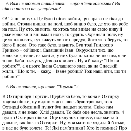
– А Вам не відомий такий закон – «про п’ять колосків»? Ви
нічого такого не зустрічали?
О! Та це чипуха. Це було і після войни, ця справа не тіки до
войни. Стояли вишки на полі, шоб видно було, де хто шо робе
на полі. Ну ото, значить, як хтось там вийде на свою ниву й
ріже колоски й впіймали його, то судять. Охраняли поле, ну
це як вловлять, тут кажуть «враг народу», його як заберуть, то
його й нема. Ото таке було, значить. Був тоді Гнилосир
Грицько – об’їщик і Салашний Іван. Окружили тих, що
колоски зрізали, на коні ж, у них була пльотка чи шо там, я не
знаю. Баби плачуть, дітвора кричить. Ну я й кажу: “Шо ви
робите?”, а я цього Івана Салашного знав, як на Спаській
жили. “Шо ж ти, – кажу, – Іване робиш? Тож наші діти, шо ти
робиш?”
– А Ви не знаєте, що таке “Торгсін”?
В Охтирці був Торгсін. Щербачка баба, то вона в Охтирку
ходила пішки, ну видно ж десь шось було трошки, то в
Охтирці обмєнний пункт був нащьот золота. Скіко там
давали, я не знаю. Хліб давали. То баба оце несла, значить, 4
пуди з Охтирки пішки. Оце оклунок піднесе, положе та й
дальше, так ішла з Охтирки. Ну, моя мати не ходила й батько,
в нас не було золота. Те! Які пам’ятники? Хто їх помина? Про