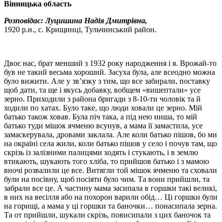
Вінницька область
Розповідає: Луцишина Надія Дмитрівна,
1920 р.н., с. Крищинці, Тульчинський район.
Двоє нас, брат менший з 1932 року народження і я. Врожай-то
був не такий весьма хороший. Засуха була, але всеодно можна
було вижити. Але у зв’язку з тим, що все забирали, поставку
щоб дати, та ще і якусь добавку, вобщем «вишептали» усе
зерно. Приходили з района бригади з 8-10-ти чоловік та й
ходили по хатах. Було таке, що люди ховали це зерно. Мій
батько також ховав. Була піч така, а під нею ниша, то мій
батько туди мішок ячменю всунув, а мама її замастила, усе
замаскерувала, дровами заклала. Але коли батько пішов, бо ми
на окраїні села жили, коли батько пішов у село і почув там, що
скрізь із залізними палицями ходять і стукають, і в землю
втикають, шукають того хліба, то прийшов батько і з мамою
вночі розвалили це все. Витягли той мішок ячменю та сховали
були на посівну, щоб посіяти було чим. Та вони прийшли, та
забрали все це. А частину мама засипала в горшки такі великі,
в них на весілля або на похорон варили обід… Ці горшки були
на горищі, а мама у ці горшки та баночки… понасипала зерна.
Та от прийшли, шукали скрізь, повисипали з цих баночок та