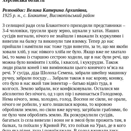
Херсонська область
Розповідає: Велика Катерина Архипівна,
1925 р. н., с. Блакитне, Високопільський район
З селищної ради села Блакитного приходили представники –
3-4 чоловіки, трусили зразу зерно, шукали у хатах. Наших
сусідів вигнали, нічого не знайшли і вважали їх куркулями і
вивезли на балку та викинули там взимку. Тепер до нас
прийшли і намітили нас тоже туди вивезти, за те, що ми якоби
ховали хліб, у нас ніякого хліба не було. Якщо вже не хватало
їжі, то мама із старшою сестрою ходили, ще в нас були речі, що
можна було виміняти і хліба, і квасолі, і кукурудзи. Також
люди різали коней і ми вимінювали цього конячого м’яса на
речі. У сусіда, діда Шолоха Семена, забрали швейну машинку
ручну, забрали посуду… Забрали також в нас корову, коняку,
ото було в нас який там інвентар – батько відвіз туда, в
колгосп. Землю забрали, все конфісковували. Осталися ми
абсолютно без нічого, од з цих пір і начинається Голодомор.
Нема нічого, зима, холодно, голод. Восени не сіяли, не орали,
нічого не робили, у кого лишилася корова, то коровою
обробляли землю, но сіяли вже вручну, загрібали граблями, бо
не було чим оброблять землю. Як розкуркулили сусідів,
багатьох із села вивезли і вони не в змозі були прожить там, в
балках, та поїхали у Кривий Ріг, хто поїхав на Урал, де в кого
була яка рідня, туда і повиїжджали. В голод вживали таку