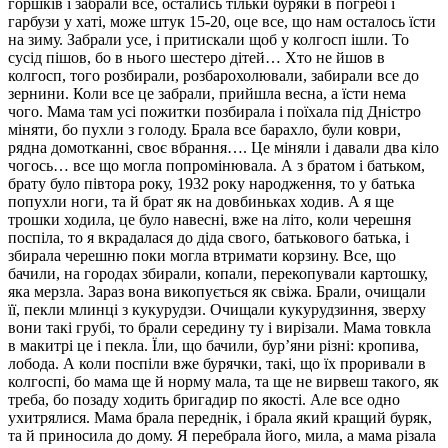
горшків і забрали все, остались тільки буряки в погребі і
гарбузи у хаті, може штук 15-20, оце все, що нам осталось їсти
на зиму. Забрали усе, і притискали щоб у колгосп ішли. То
сусід пішов, бо в нього шестеро дітей… Хто не йшов в
колгосп, того розбирали, розбарохолювали, забирали все до
зернини. Коли все це забрали, прийшла весна, а їсти нема
чого. Мама там усі пожитки позбирала і поїхала під Дністро
міняти, бо пухли з голоду. Брала все барахло, були коври,
рядна домотканні, своє вбрання…. Це міняли і давали два кіло
чогось… все що могла попромінювала. А з братом і батьком,
брату було півтора року, 1932 року народження, то у батька
попухли ноги, та й брат як на довбиньках ходив. А я ще
трошки ходила, це було навесні, вже на літо, коли черешня
поспіла, то я вкрадалася до діда свого, батькового батька, і
збирала черешню поки могла втримати корзину. Все, що
бачили, на городах збирали, копали, перекопували картошку,
яка мерзла. Зараз вона викопується як свіжа. Брали, очищали
її, пекли млинці з кукурудзи. Очищали кукурудзиння, зверху
вони такі грубі, то брали середину ту і вирізали. Мама товкла
в макитрі це і пекла. Їли, що бачили, бур’яни різні: кропива,
лобода. А коли поспіли вже бурячки, такі, що їх проривали в
колгоспі, бо мама ще й норму мала, та ще не вирвеш такого, як
треба, бо позаду ходить бригадир по якості. Але все одно
ухитрялися. Мама брала переднік, і брала який кращий буряк,
та й приносила до дому. Я перебрала його, мила, а мама різала