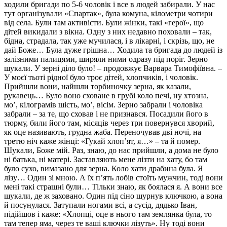
ходили бригади по 5-6 чоловік і все в людей забирали. У нас
тут організували «Спартак», була комуна, кілометри чотири
від села. Були там активісти. Були жінки, такі «герої», що
дітей викидали з вікна. Одну з них недавно поховали – так,
бідна, страдала, так уже мучилася, і в лікарні, і скрізь, що, не
дай Боже… Була дуже грішна… Ходила та бригада до людей із
залізними палицями, ширяли ними одразу під поріг. Зерно
шукали. У зерні діло було! – продовжує Варвара Тимофіївна. –
У моєї тьоті рідної було троє дітей, хлопчиків, і чоловік.
Прийшли вони, найшли торбиночку зерна, як казали,
рукавець… Було воно сховане в грубі коло печі, ну хтозна,
мо’, кілограмів шість, мо’, вісім. Зерно забрали і чоловіка
забрали – за те, що сховав і не признався. Посадили його в
тюрму, били його там, місяців через три повернувся хворий,
як оце називають, грудна жаба. Переночував дві ночі, на
третю ніч каже жінці: «Гукай хлоп’ят, я…» – та й помер.
Шукали, Боже мій. Раз, знаю, до нас прийшли, а дома не було
ні батька, ні матері. Заставляють мене лізти на хату, бо там
було сухо, вимазано для зерна. Коло хати драбина була. Я
лізу… Один зі мною. А їх п’ять лобів стоїть мужчин, тоді вони
мені такі страшні були… Тільки знаю, як боялася я. А вони все
шукали, де ж заховано. Один під сіно шурнув ключкою, а вона
й посунулася. Затупали ногами всі, а сусід, дядько Іван,
підійшов і каже: «Хлопці, оце в нього там землянка була, то
там тепер яма, через те ваші ключки лізуть». Ну тоді вони