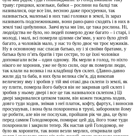
траву: грицики, козельки, бабки – рослини на балці так
називалися, оце все їли, весною даже просуренки, так
називається, маленькі в них такі головки в землі, їх зараз
називають подснежниками, вони рано-рано сходять і в них в
землі такі цибулинки. Заячі вуха ми їли, це така рослина. Ні,
людоїдства не було, но людей померло дуже багато – і старі, і
молоді, і малі, всі померли цілими сім’ями, у кого було дітей
багато, а чоловіків мало, у нас то було двоє чи троє мужиків.
Ну в основному нас спасав батько, ну і зі своїми братами, у
батька було п’ять братів і три сестри, то це їхні чоловіки
допомагали всім – один одному. Як мерли в голод, то ніхто
нікого не хоронив, уже не було сили, оце як померли люди,
так клали на возика і на кладбищі був склеп. (Давно-давно
жили дід та баба, в них була велика сім’я, дід викопав
величезну яму і зробив у тій ямі отакі два склепи із землі, як
ну плити, померла його бабуся він не закривав цей склеп і
зробив у ньому двері і все це так називалося склепом.) Ці
двері закривалися цепком таким, він кожен тиждень ходив,
довго туди ходив, знімав з неї платок, кофту, фартух, і виносив
просушував, і вона була похоронена в труні, забороняли йому
це робити, але він не послухав, пройшов рік чи два, це було
перед самим Голодомором, помирає цей дід, його тоже туди
похоронили і закрили тепер. Як настав цей Голодомор, не
було як хоронити, так вони везли мерлих, откривали цей