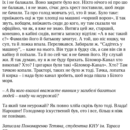
їх і не балакали. Воно закрите було все. Ніхто нічого ні про шо
не балакав, і я не знаю, січас десь хрест поставили, шоб люди
не бачили. Та про голод мовчать усі, хто й знає. Було таке:
приїжають оці ж три хлопці на машині «чорний ворон», її так
звуть, вобщем, виїжають сюди до кого, ну там сказали чи
офіційно, чи як, я вже не знаю. Витяга цей же, старший,
конешно, в кабіні сидів, витяга записку відтіля: «А в вас такий
є?» Фамилію його й батькову зачитує. А той, шо ніс юшку, чи
суп, та й ложка впала. Перелякався. Забирали ж. “Садітесь у
машину”, – каже на нього. Він туди в будку сів, а сам він сів в
кабіну й поїхали. Та й по сей час я не бачив його. Ну слухай
жи. Я так думаю, ну я ж не буду брихать. Біломор-Канал хто
викопав? Хто? І цигарки були такі «Біломор-Канал». Хто? Там
тачкою копали. Тракторі, таких не було ж тоді. Тачка, лопатка
й кирка – і нада було канал зробить, шоб вода пішла з Білого
моря.
– А Ви кого взагалі вважаєте винним у загибелі багатьох
людей – владу чи неурожай?
Та який там неурожай? Як повно хліба скрізь було тоді. Влада!
Нарошне! Голодомор іскуствений був, ото і все, більш я ніяк
не понімаю.
Записала Пономаренко Тетяна, студентка КНУ ім. Тараса