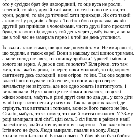
ото у сусідки брат був двоюрідний, то оце вуса не росли,
зелений, то він у другій хаті жив, а в селі то шо не хата, то
куми, родичі, то він до тітчиної хати приходив. Як ото такий
активіст і у родичів забирав. То тітка його прокляла, як він
другий раз прийшов з чоловіками, чисто друзі його прокляті
були, так вони підводою у той день через дамбу їхали, а вона
ще в той час не замерзла гарно і в той же день утопився.
Їх звали активістами, швідьками, комуністами. Не вмирали ті,
шо ходили, а також євреї. Вони в нашому селі шинок тримали,
а коли голод почався, то з шинку зробили Турксеб і міняли
золото на зерно. А де ж в селі те золото? Біля річки, хто там
жив, так і жаб варили, і очерет, поки молодий, то під корнем
сантиметр десь солодкий, наче огірок, то їли. Так оце ходили
власті і витоптували той очерет, то вони ж про очерет
начальству не звітують, але все одно ходять і витоптують, і
випалювали. Ну як коли це все тільки почалося, то деякі
жінки ходили, мабуть, в різні другі села по два дні, у кого діти
малі і сир з кози несли у пазухах. Так на дорогах власті, де
стрінуть, так витягали і топкали, вони ж його такого не їли.
Сталін, мабуть, то як помер, то вже й життя почалося. У 33-му
році вимирали цілі сім’ї, цілі села. З сіл йшли в район в надії
на смітнику знайти хоч лушпиння з картоплі. Але вже нічого
їстівного не було. Люди вмирали, падали на ходу. Люди
ходили сонні-голодні. Батько помер. А біля річки була бойня,