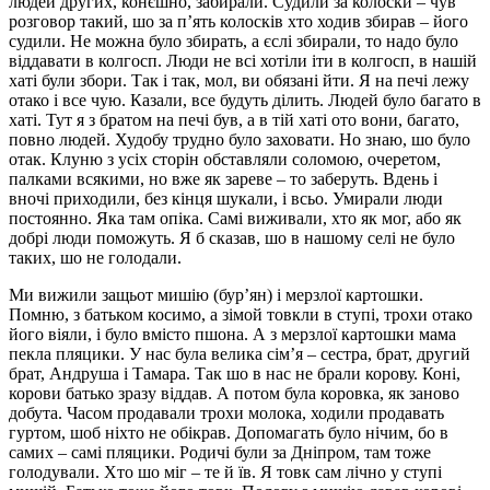
людей других, конєшно, забирали. Судили за колоски – чув
розговор такий, шо за п’ять колосків хто ходив збирав – його
судили. Не можна було збирать, а єслі збирали, то надо було
віддавати в колгосп. Люди не всі хотіли іти в колгосп, в нашій
хаті були збори. Так і так, мол, ви обязані йти. Я на печі лежу
отако і все чую. Казали, все будуть ділить. Людей було багато в
хаті. Тут я з братом на печі був, а в тій хаті ото вони, багато,
повно людей. Худобу трудно було заховати. Но знаю, шо було
отак. Клуню з усіх сторін обставляли соломою, очеретом,
палками всякими, но вже як зареве – то заберуть. Вдень і
вночі приходили, без кінця шукали, і всьо. Умирали люди
постоянно. Яка там опіка. Самі виживали, хто як мог, або як
добрі люди поможуть. Я б сказав, шо в нашому селі не було
таких, шо не голодали.
Ми вижили защьот мишію (бур’ян) і мерзлої картошки.
Помню, з батьком косимо, а зімой товкли в ступі, трохи отако
його віяли, і було вмісто пшона. А з мерзлої картошки мама
пекла пляцики. У нас була велика сім’я – сестра, брат, другий
брат, Андруша і Тамара. Так шо в нас не брали корову. Коні,
корови батько зразу віддав. А потом була коровка, як заново
добута. Часом продавали трохи молока, ходили продавать
гуртом, шоб ніхто не обікрав. Допомагать було нічим, бо в
самих – самі пляцики. Родичі були за Дніпром, там тоже
голодували. Хто шо міг – те й їв. Я товк сам лічно у ступі