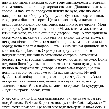
пам’ятаю: мама виміняла корову і оце цим молоком спасалися,
таким чином вижили, оце корови спасали. Ділилися люди між
собою. Я пам’ятаю: продуктів ніяких не було, оце шо мама
наварила оцього борщу з бур’яну, але були там і картошинки,
такі, трохи більші за горох. Це та картопля була насипана в
діжці і це вибирали цю картошку, вже її ніхто не чистив. Моїй
сестрі десь було 5 років, ну вона: «Мамо, їсти, мамо, їсти», а
їсти нема чого, то вона стане під дверми і гуде. А тут прийшла
якась жінка, як кажуть, прохачка, ну видно, ще хуже, може, в
неї дома нічого не було, то я пам’ятаю, шо мама насипала їй
борщу, вона сіла там надворі і їсть. Таким чином ділилися, як у
кого шо було, ділилися. Оце ж у нас дідусь, то в нього
попухли ноги, він жив із батьковою сестрою і батьковим
братом, так у їх трошки більше було їжі, бо дітей не було. Вони
отдавали його їжу нам, пока в самих не почали пухнуть ноги,
ну шоб не подохли ми, дітвора, а коли мама корову цю вже
поміняла свою, то тоді вже ми їм давали молоко. Ну цей
бур’ян, тоді лобода, пшінка, кропива, це я добре запам’ятала,
шо це ми таке рвали і їли, лушпайки від картоплі, які ще
залишилися,все йшло в хід, качани – осередки від кукурудзи.
Люди їли граків, собак, котів…
У нас село, хутір Підгора називається, тут не дуже ж багато
людей жило. То Федя Барченко помер, потім баба, забула, як її
звуть, тоже померла. Це вони з голоду померли. Кілька осіб, я