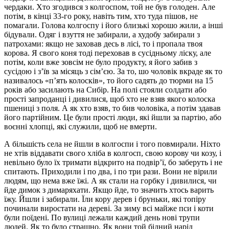
чердаки. Хто згодився з колгоспом, той не був голоден. Але
потім, в кінці 33-го року, навіть тим, хто туда пішов, не
помагали. Голова колгоспу і його близькі хорошо жили, а інші
бідували. Одяг і взуття не забирали, а худобу забирали з
патрохами: якщо не заховав десь в лісі, то і пропала твоя
корова. Я свого коня тоді переховав в сусідньому ліску, але
потім, коли вже зовсім не було продукту, я його забив з
сусідою і з’їв за місяць з сім’єю. За то, шо чоловік вкраде як то
називалось «п’ять колосків», то його садять до тюрми на 15
років або засилають на Сибір. На полі стояли солдати або
прості запроданці і дивилися, щоб хто не взяв якого колоска
пшениці з поля. А як хто взяв, то бив чоловіка, а потім здавав
його партійним. Це були прості люди, які йшли за партію, або
воєнні хлопці, які служили, щоб не вмерти.
А більшість села не йшли в колгоспи і того повмирали. Ніхто
не хтів віддавати свого хліба в колгосп, свою корову чи козу, і
невільно було їх тримати відкрито на подвір’ї, бо заберуть і не
спитають. Приходили і по два, і по три рази. Вони не вірили
людям, що нема вже їжі. А як стали на горбку і дивилися, чи
йде димок з димаряхати. Якщо йде, то значить хтось варить
їжу. Йшли і забирали. Їли кору дерев і бруньки, які топіру
починали виростати на дереві. За зиму всі майже пси і коти
були поїдені. По вулиці лежали каждий день нові трупи
людей. Як то було страшно. Як вони той бідний нарід