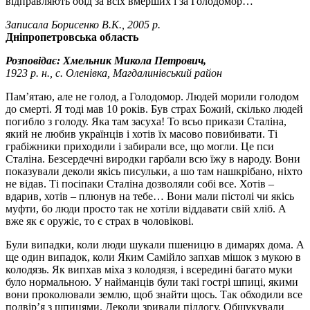
відправляють обід за всіх вмерших і за Голодомор…
Записала Борисенко В.К., 2005 р.
Дніпропетровська область
Розповідає: Хмельник Микола Петрович,
1923 р. н., с. Оленівка, Магдалинівський район
Пам’ятаю, але не голод, а Голодомор. Людей морили голодом
до смерті. Я тоді мав 10 років. Був страх Божий, скілько людей
погибло з голоду. Яка там засуха! То всьо прикази Сталіна,
який не любив українців і хотів їх масово повибивати. Ті
грабіжники приходили і забирали все, що могли. Це пси
Сталіна. Безсердечні виродки гарбали всю їжу в народу. Вони
показували деколи якісь писульки, а шо там нашкрібано, ніхто
не відав. Ті посіпаки Сталіна дозволяли собі все. Хотів –
вдарив, хотів – плюнув на тебе… Вони мали пістолі чи якісь
муфти, бо люди просто так не хотіли віддавати свій хліб. А
вже як є оружіє, то є страх в чоловікові.
Були випадки, коли люди шукали пшеницю в димарях дома. А
ще один випадок, коли Яким Самійло запхав мішок з мукою в
колодязь. Як випхав міха з колодязя, і всередині багато муки
було нормальною. У найманців були такі гострі шпиці, якими
вони проколювали землю, щоб знайти щось. Так обходили все
подвір’я з шпицями. Деколи зривали підлогу. Обшукували