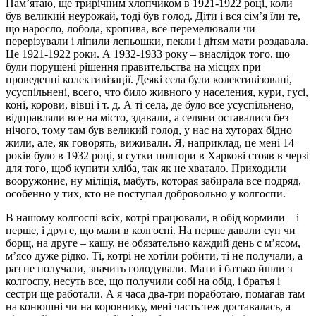
Пам’ятаю, ще трирічним хлопчиком в 1921-1922 році, коли
був великий неурожай, тоді був голод. Діти і вся сім’я їли те,
що наросло, лобода, кропива, все перемелювали чи
перерізували і ліпили лепьошки, пекли і дітям мати роздавала.
Це 1921-1922 роки. А 1932-1933 року – внаслідок того, що
були порушені рішення правительства на місцях при
проведенні колективізації. Деякі села були колективізовані,
усуспільнені, всего, что било живного у населения, кури, гусі,
коні, корови, вівці і т. д. А ті села, де було все усуспільнено,
відправляли все на місто, здавали, а селяни оставалися без
нічого, тому там був великий голод, у нас на хуторах бідно
жили, але, як говорять, виживали. Я, наприклад, це мені 14
років було в 1932 році, я сутки полтори в Харкові стояв в черзі
для того, щоб купити хліба, так як не хватало. Приходили
вооружониє, ну міліція, мабуть, которая забирала все подряд,
особенно у тих, кто не поступал добровольно у колгоспи.
В нашому колгоспі всіх, котрі працювали, в обід кормили – і
перше, і друге, що мали в колгоспі. На перше давали суп чи
борщ, на друге – кашу, не обязательно каждий день с м’ясом,
м’ясо дуже рідко. Ті, котрі не хотіли робити, ті не получали, а
раз не получали, значить голодували. Мати і батько йшли з
колгоспу, несуть все, що получили собі на обід, і братья і
сестри ще работали. А я часа два-три поработаю, помагав там
на конюшні чи на коровнику, мені часть теж доставалась, а