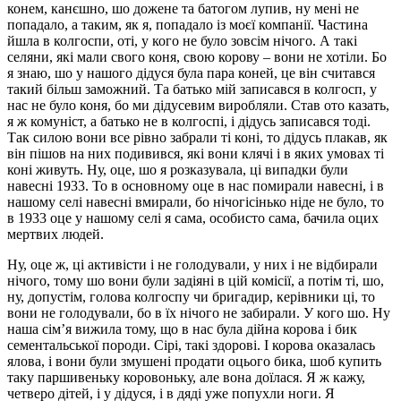
конем, канєшно, шо дожене та батогом лупив, ну мені не
попадало, а таким, як я, попадало із моєї компанії. Частина
йшла в колгоспи, оті, у кого не було зовсім нічого. А такі
селяни, які мали свого коня, свою корову – вони не хотіли. Бо
я знаю, шо у нашого дідуся була пара коней, це він считався
такий більш заможний. Та батько мій записався в колгосп, у
нас не було коня, бо ми дідусевим виробляли. Став ото казать,
я ж комуніст, а батько не в колгоспі, і дідусь записався тоді.
Так силою вони все рівно забрали ті коні, то дідусь плакав, як
він пішов на них подивився, які вони клячі і в яких умовах ті
коні живуть. Ну, оце, шо я розказувала, ці випадки були
навесні 1933. То в основному оце в нас помирали навесні, і в
нашому селі навесні вмирали, бо нічогісінько ніде не було, то
в 1933 оце у нашому селі я сама, особисто сама, бачила оцих
мертвих людей.
Ну, оце ж, ці активісти і не голодували, у них і не відбирали
нічого, тому шо вони були задіяні в цій комісії, а потім ті, шо,
ну, допустім, голова колгоспу чи бригадир, керівники ці, то
вони не голодували, бо в їх нічого не забирали. У кого шо. Ну
наша сім’я вижила тому, що в нас була дійна корова і бик
сементальської породи. Сірі, такі здорові. І корова оказалась
ялова, і вони були змушені продати оцього бика, шоб купить
таку паршивеньку коровоньку, але вона доїлася. Я ж кажу,
четверо дітей, і у дідуся, і в дяді уже попухли ноги. Я