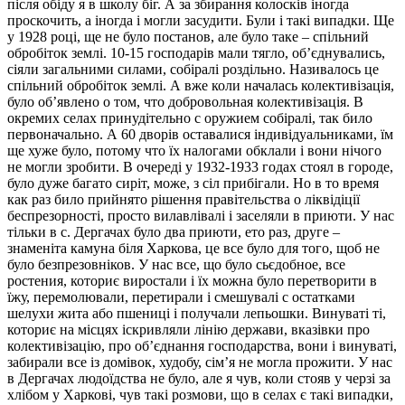
після обіду я в школу біг. А за збирання колосків іногда
проскочить, а іногда і могли засудити. Були і такі випадки. Ще
у 1928 році, ще не було постанов, але було таке – спільний
обробіток землі. 10-15 господарів мали тягло, об’єднувались,
сіяли загальними силами, собіралі роздільно. Називалось це
спільний обробіток землі. А вже коли началась колективізація,
було об’явлено о том, что добровольная колективізація. В
окремих селах принудітельно с оружием собіралі, так било
первоначально. А 60 дворів оставалися індивідуальниками, їм
ще хуже було, потому что їх налогами обклали і вони нічого
не могли зробити. В очереді у 1932-1933 годах стоял в городе,
було дуже багато сиріт, може, з сіл прибігали. Но в то время
как раз било прийнято рішення правітельства о ліквідіції
беспрезорності, просто вилавлівалі і заселяли в приюти. У нас
тільки в с. Дергачах було два приюти, ето раз, друге –
знаменіта камуна біля Харкова, це все було для того, щоб не
було безпрезовніков. У нас все, що було сьєдобное, все
ростения, коториє виростали і їх можна було перетворити в
їжу, перемолювали, перетирали і смешувалі с остатками
шелухи жита або пшениці і получали лепьошки. Винуваті ті,
коториє на місцях іскривляли лінію держави, вказівки про
колективізацію, про об’єднання господарства, вони і винуваті,
забирали все із домівок, худобу, сім’я не могла прожити. У нас
в Дергачах людоїдства не було, але я чув, коли стояв у черзі за
хлібом у Харкові, чув такі розмови, що в селах є такі випадки,