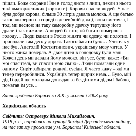
пішли. Боже сохрани! Їли в голод листя з липи, пекли з нього
такі «маторженики» (коржики). Корови спасли людей. У нас
була добра корова, більше 30 літрів давала молока. А ще батько
закопали зерно на городі в дерев’яній діжці, вона вистояла, і
тоді ми весною на таку саморобну драчку тертушку його
драли і так вижили. А людей багато, ой багато померло з
голоду… Люди їздили в Росію міняти чи одежу, чи полотно. І
пропадали там десь у дорозі. Такого багато було… Учитель у
нас був, Анатолій Костянтинович, українську мову читав. У
нього жінка померла. А двоє дітей в голодовку були малі.
Кожен день ми давали йому молоко, він усе, було, каже: «Ви
мої спасителі, ви спасли мою сім’ю». Люди помагали одне
одному. Сиріт забирали родичі, сусіди. Я часто кажу – які ми
тепер переробилися. Українців тепер щирих нема… Було, мій
дід Гордій ще молодим доглядав за бездітними дідом і бабою,
помагав їм усе…
Запис зроблено Борисенко В.К. у жовтні 2003 року
Харківська область
Свідчить: Островерх Микола Михайлович,
1918 р. н., народився на хуторі Замірці
Дергачівського району,
на час запису проживав у м. Борисполі Київської області.