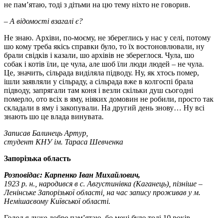
не пам’ятаю, тоді з дітьми на цю тему ніхто не говорив.
– А відомості взагалі є?
Не знаю. Архіви, по-моєму, не збереглись у нас у селі, потому
шо кому треба якісь справки було, то їх востоновлювали, ну
брали свідків і казали, шо архівів не збереглося. Чула, шо
собак і котів їли, це чула, але шоб їли люди людей – не чула.
Це, значить, сільрада виділяла підводу. Ну, як хтось помер,
ішли заявляли у сільраду, а сільрада вже в колгоспі брала
підводу, запрягали там коня і везли скільки душ сьогодні
померло, ото всіх в яму, ніяких домовин не робили, просто так
складали в яму і закопували. На другий день знову… Ну всі
знають шо це влада винувата.
Записав Балинець Артур,
студент КНУ ім. Тараса Шевченка
Запорізька область
Розповідає: Карпенко Іван Михайлович,
1923 р. н., народився в с. Августинівка (Каганець), пізніше –
Ленінське Запорізької області, на час запису проживав у м.
Немішаєвому Київської області.
Голод я дуже добре пам’ятаю, бо мені було тоді 10 років.