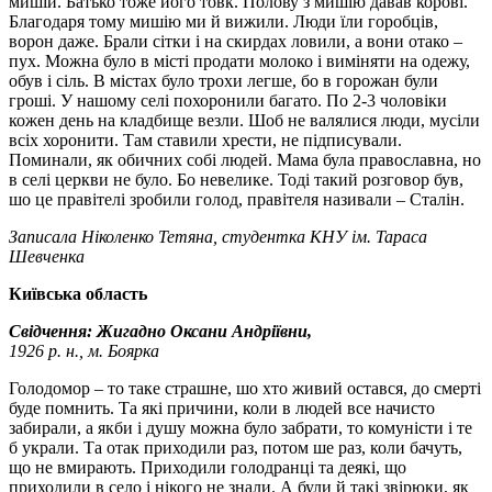
мишій. Батько тоже його товк. Полову з мишію давав корові.
Благодаря тому мишію ми й вижили. Люди їли горобців,
ворон даже. Брали сітки і на скирдах ловили, а вони отако –
пух. Можна було в місті продати молоко і виміняти на одежу,
обув і сіль. В містах було трохи легше, бо в горожан були
гроші. У нашому селі похоронили багато. По 2-3 чоловіки
кожен день на кладбище везли. Шоб не валялися люди, мусіли
всіх хоронити. Там ставили хрести, не підписували.
Поминали, як обичних собі людей. Мама була православна, но
в селі церкви не було. Бо невелике. Тоді такий розговор був,
шо це правітелі зробили голод, правітеля називали – Сталін.
Записала Ніколенко Тетяна, студентка КНУ ім. Тараса
Шевченка
Київська область
Свідчення: Жигадно Оксани Андріївни,
1926 р. н., м. Боярка
Голодомор – то таке страшне, шо хто живий остався, до смерті
буде помнить. Та які причини, коли в людей все начисто
забирали, а якби і душу можна було забрати, то комуністи і те
б украли. Та отак приходили раз, потом ше раз, коли бачуть,
що не вмирають. Приходили голодранці та деякі, що
приходили в село і нікого не знали. А були й такі звірюки, як