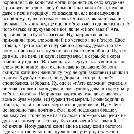
боронилися, як вони там могли боронитися, село затуркане.
Приховували зерно, але у більшості находили його, шукали
даже в печі в горщику і то знаходили, але вони шукали в
основному те, що позакопували. Оцими ж, як вони звались,
щупами. Ну я ж кажу, ще оце пом’ятаю мого однокласника. А
його батько вишукував оце все, як це ж його звали? Ага,
прізвище його було Тарасенко. Ну, наприклад: до нас
приходили троє, але ходили й по четверо і по п’ятеро. Двоє
стояли, а третій ходив і шурхав цю долівку, думав, шо там
воно ж провалиться, ну ясно, шо нічого не знайшли. Ну, хто
де вмів, і на печі, і в клуні закопували, і в сараї, бо в сараї
знайшли у одного. Він закопав, а зверху наклав копицю сіна,
але ж воно видно, шо те сіно недавно складене, бо вони
скинули копицю і найшли ту яму, де були закопані ці мішки з
зерном. Худобу не знаю, чи одбирали, а оті речі, шо їм
сподобалися, забирали. Ну, оце за «п’ять колосків» судили, я
не знаю, скільки років давали, але судили, давали тюрму за ці
«п’ять колосків». Наприклад, картопля, уже де оставалося,
вона ж була мерзла, і ці буряки теж мерзлі. І люди ходили їх
збирать, і навіть оцього мерзлого не дозволяли. Ну, мабуть…
це нарошно така політика була, шоб поздихали більше у
нашому селі, то не дуже багато людей померло, місцевих не
дуже, але померли з голоду. Був визначений так званий
об’їзжчик. Йому давали коня і він на цьому коні з батогом
їздив, як дітвору застане, ну як не всі утечуть, так же він