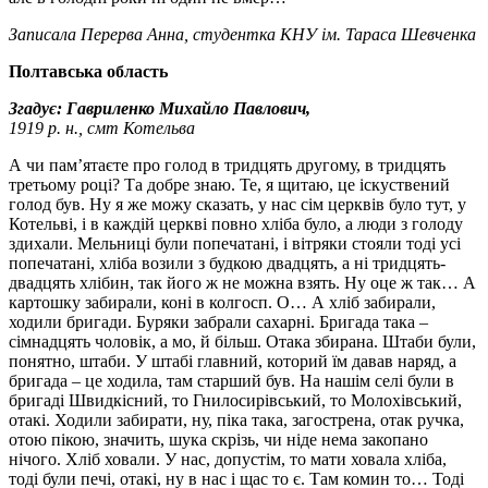
Записала Перерва Анна, студентка КНУ ім. Тараса Шевченка
Полтавська область
Згадує: Гавриленко Михайло Павлович,
1919 р. н., смт Котельва
А чи пам’ятаєте про голод в тридцять другому, в трид­цять
третьому році? Та добре знаю. Те, я щитаю, це іскуствений
голод був. Ну я же можу сказать, у нас сім церквів було тут, у
Котельві, і в каждій церкві повно хліба було, а люди з голоду
здихали. Мельниці були попечатані, і вітряки стояли тоді усі
попечатані, хліба возили з будкою двадцять, а ні тридцять-
двадцять хлібин, так його ж не можна взять. Ну оце ж так… А
картошку забирали, коні в колгосп. О… А хліб забирали,
ходили бригади. Буряки забрали сахарні. Бригада така –
сімнадцять чоловік, а мо, й більш. Отака збирана. Штаби були,
понятно, штаби. У штабі главний, которий їм давав наряд, а
бригада – це ходила, там старший був. На нашім селі були в
бригаді Швидкісний, то Гнилосирівський, то Молохівський,
отакі. Ходили забирати, ну, піка така, загострена, отак ручка,
отою пікою, значить, шука скрізь, чи ніде нема закопано
нічого. Хліб ховали. У нас, допустім, то мати ховала хліба,
тоді були печі, отакі, ну в нас і щас то є. Там комин то… Тоді