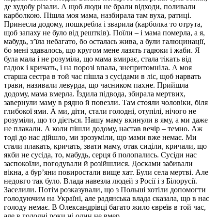
де худобу різали. А щоб люди не брали відходи, поливали
карболкою. Пішла моя мама, назбирала там вуха, ратиці.
Принесла додому, пошкребла і зварила (карболка то отрута,
щоб запаху не було від рештків). Поїли – і мама померла, а я,
мабудь, з’їла небагато, бо осталась жива, а були галюцинації,
бо мені здавалось, що кругом мене лазять гадюки і жаби. Я
була мала і не розуміла, що мама вмирає, стала тікать від
гадюк і кричать, і на порозі впала, знепритомніла. А моя
старша сестра в той час пішла з сусідами в ліс, щоб нарвать
трави, називали левурда, що часником пахне. Прийшла
додому, мама вмерла. Їздила підвода, збирала мертвих,
завернули маму в рядно й повезли. Там стояли чоловіки, біля
глибокої ями. А ми, діти, стали голодні, отупілі, нічого не
розуміли, що то діється. Нашу маму вкинули в яму, а ми даже
не плакали. А коли пішли додому, настав вечір – темно. Аж
тоді до нас дійшло, ми зрозуміли, що мами вже немає. Ми
стали плакать, кричать, звати маму, отак сиділи, кричали, що
якби не сусіда, то, мабудь, серця б полопались. Сусіди нас
заспокоїли, погодували й розійшлися. Досками забивали
вікна, а бур’яни повиростали вище хат. Були села мертві. Але
недовго так було. Влада навезла людей з Росії і з Білорусії.
Заселили. Потім розказували, що з Польші хотіли допомогти
голодуючим на Україні, але радянська влада сказала, що в нас
голоду немає. В Олександрівці багато жило євреїв в той час,
але в голодні роки ні один не вмер…